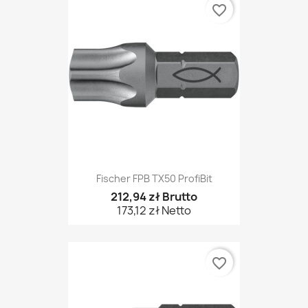
favorite_border
Fischer FPB TX50 ProfiBit
212,94 zł Brutto
173,12 zł Netto
favorite_border