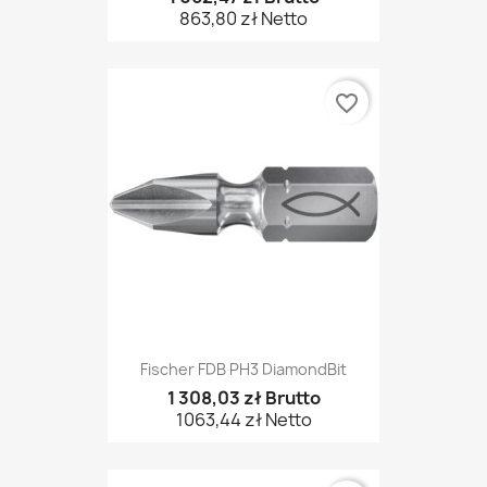
863,80 zł Netto
favorite_border
Fischer FDB PH3 DiamondBit
1 308,03 zł Brutto
1063,44 zł Netto