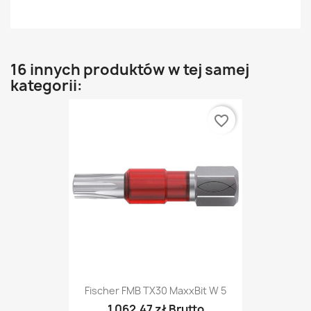
16 innych produktów w tej samej
kategorii:
favorite_border
Fischer FMB TX30 MaxxBit W 5
1 062,47 zł Brutto