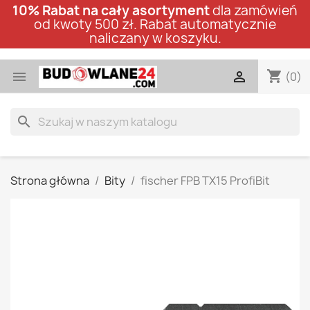
10% Rabat na cały asortyment
dla zamówień
od kwoty 500 zł. Rabat automatycznie
naliczany w koszyku.
shopping_cart


(0)
search
Strona główna
Bity
fischer FPB TX15 ProfiBit