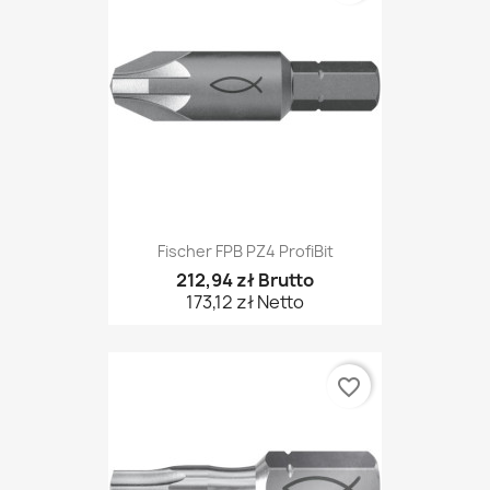
Fischer FPB PZ4 ProfiBit
212,94 zł Brutto
173,12 zł Netto
favorite_border