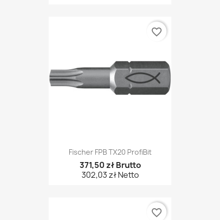
favorite_border
Fischer FPB TX20 ProfiBit
371,50 zł Brutto
302,03 zł Netto
favorite_border