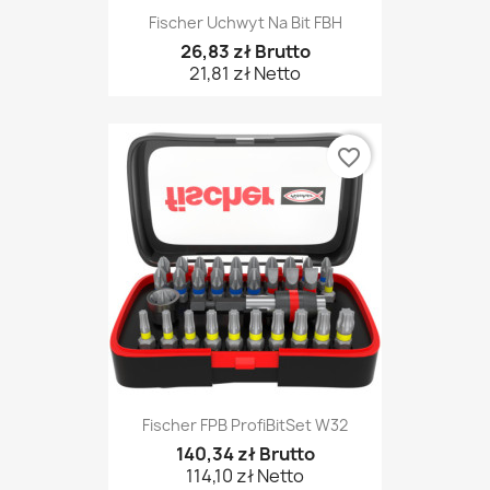
Fischer Uchwyt Na Bit FBH
26,83 zł Brutto
21,81 zł Netto
favorite_border
Fischer FPB ProfiBitSet W32
140,34 zł Brutto
114,10 zł Netto