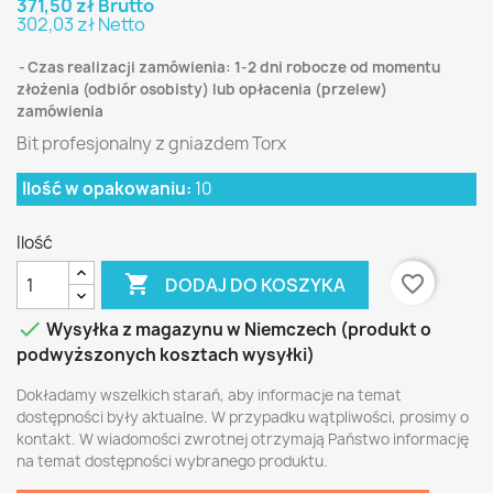
371,50 zł Brutto
302,03 zł Netto
Czas realizacji zamówienia: 1-2 dni robocze od momentu
złożenia (odbiór osobisty) lub opłacenia (przelew)
zamówienia
Bit profesjonalny z gniazdem Torx
Ilość w opakowaniu:
10
Ilość

favorite_border
DODAJ DO KOSZYKA

Wysyłka z magazynu w Niemczech (produkt o
podwyższonych kosztach wysyłki)
Dokładamy wszelkich starań, aby informacje na temat
dostępności były aktualne. W przypadku wątpliwości, prosimy o
kontakt. W wiadomości zwrotnej otrzymają Państwo informację
na temat dostępności wybranego produktu.