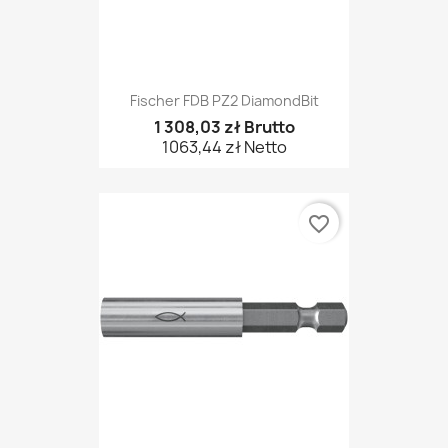
Fischer FDB PZ2 DiamondBit
1 308,03 zł Brutto
1063,44 zł Netto
favorite_border