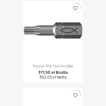
favorite_border
Fischer FPB TX40 ProfiBit
371,50 zł Brutto
302,03 zł Netto
favorite_border