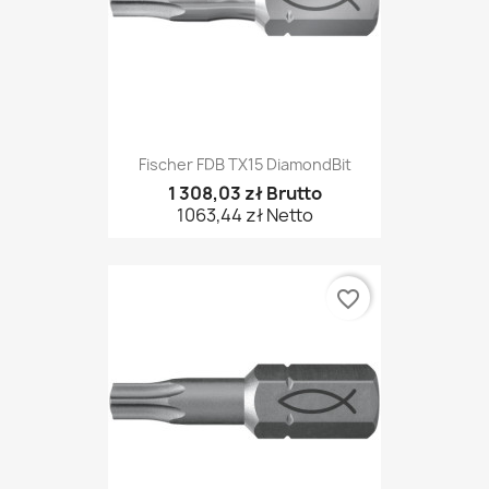
Fischer FDB TX15 DiamondBit
1 308,03 zł Brutto
1063,44 zł Netto
favorite_border