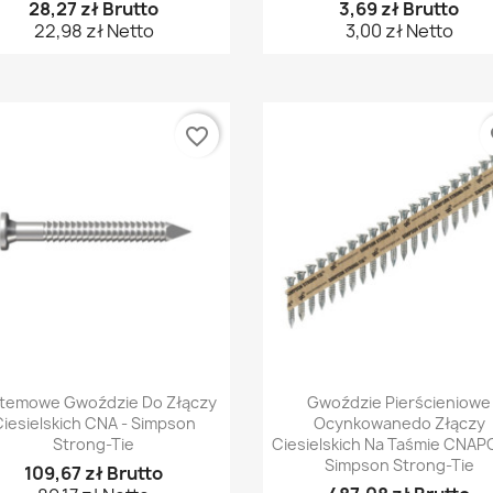
28,27 zł Brutto
3,69 zł Brutto
22,98 zł Netto
3,00 zł Netto
favorite_border
fa
Szybki podgląd
Szybki podgląd


temowe Gwoździe Do Złączy
Gwoździe Pierścieniowe
iesielskich CNA - Simpson
Ocynkowanedo Złączy
Strong-Tie
Ciesielskich Na Taśmie CNAP
Simpson Strong-Tie
109,67 zł Brutto