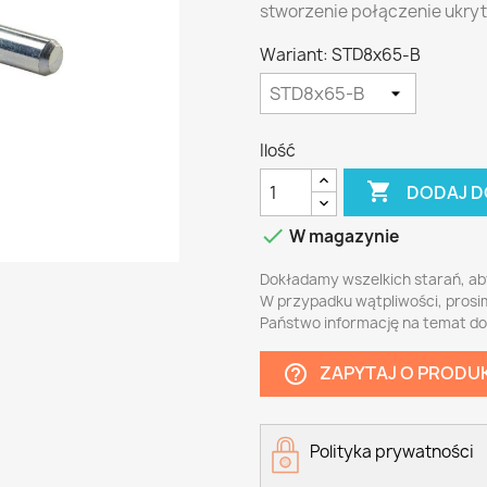
stworzenie połączenie ukry
Wariant: STD8x65-B
Ilość

DODAJ D

W magazynie
Dokładamy wszelkich starań, ab
W przypadku wątpliwości, prosi
Państwo informację na temat d
ZAPYTAJ O PRODU
help_outline
Polityka prywatności