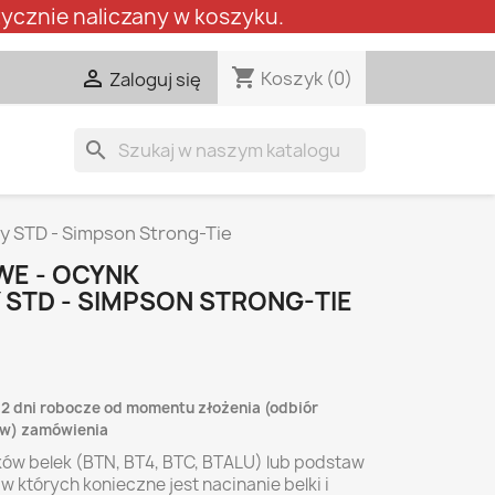
ycznie naliczany w koszyku.
shopping_cart

Koszyk
(0)
Zaloguj się
search
ny STD - Simpson Strong-Tie
WE - OCYNK
 STD - SIMPSON STRONG-TIE
-2 dni robocze od momentu złożenia (odbiór
lew) zamówienia
ów belek (BTN, BT4, BTC, BTALU) lub podstaw
w których konieczne jest nacinanie belki i