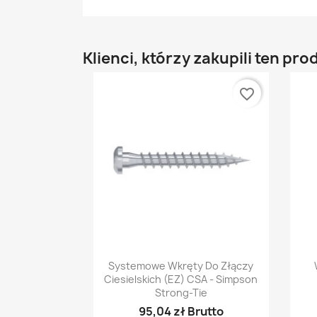
Klienci, którzy zakupili ten pro
favorite_border
Szybki podgląd

Systemowe Wkręty Do Złączy
Ciesielskich (EZ) CSA - Simpson
Strong-Tie
95,04 zł Brutto