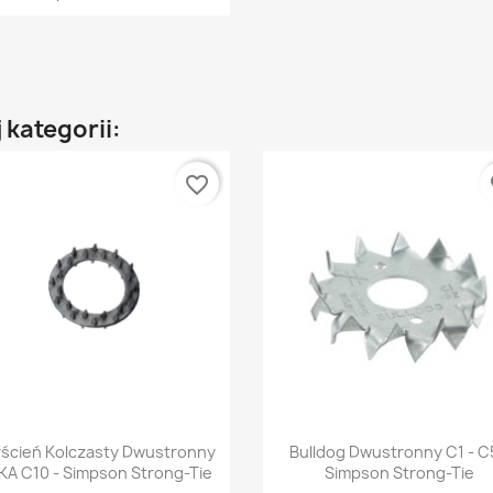
 kategorii:
favorite_border
fa
Szybki podgląd
Szybki podgląd


rścień Kolczasty Dwustronny
Bulldog Dwustronny C1 - C
A C10 - Simpson Strong-Tie
Simpson Strong-Tie