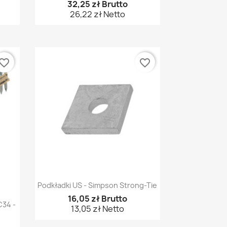
32,25 zł Brutto
26,22 zł Netto
vorite_border
favorite_border
Szybki podgląd

Podkładki US - Simpson Strong-Tie
16,05 zł Brutto
C34 -
13,05 zł Netto