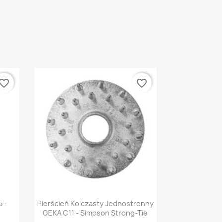
vorite_border
favorite_border
Szybki podgląd

5 -
Pierścień Kolczasty Jednostronny
GEKA C11 - Simpson Strong-Tie