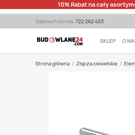
10% Rabat na cały asortym
Zadzwoń do nas:
722 262 453
SKLEP
O NA
Strona główna
Złącza ciesielskie
Elem