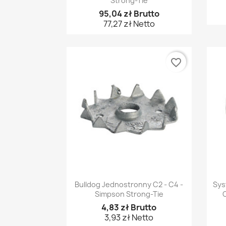
Strong-Tie
95,04 zł Brutto
77,27 zł Netto
favorite_border
Szybki podgląd

Bulldog Jednostronny C2 - C4 -
Sys
Simpson Strong-Tie
C
4,83 zł Brutto
3,93 zł Netto