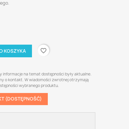
tego.
favorite_border
O KOSZYKA
y informacje na temat dostępności były aktualne.
my o kontakt. W wiadomości zwrotnej otrzymają
ostępności wybranego produktu.
KT (DOSTĘPNOŚĆ)