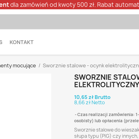
ent
dla zamówień od kwoty 500 zł. Rabat automat
S
KONTAKT
enty mocujące
Sworznie stalowe - ocynk elektrolitycz
SWORZNIE STALO
ELEKTROLITYCZNY
10,65 zł Brutto
8,66 zł Netto
Czas realizacji zamówienia: 1
osobisty) lub opłacenia (prze
Sworznie stalowe do wieszak
słupa typu (PIG) czy innych, 