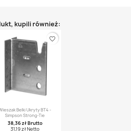
dukt, kupili również:
favorite_border
Szybki podgląd

Wieszak Belki Ukryty BT4 -
Simpson Strong-Tie
38,36 zł Brutto
31,19 zł Netto