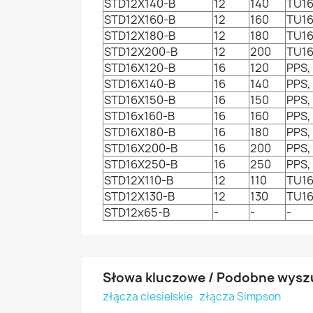
STD12X140-B
12
140
TU16
STD12X160-B
12
160
TU16
STD12X180-B
12
180
TU16
STD12X200-B
12
200
TU16
STD16X120-B
16
120
PPS,
STD16X140-B
16
140
PPS,
STD16X150-B
16
150
PPS,
STD16x160-B
16
160
PPS,
STD16X180-B
16
180
PPS,
STD16X200-B
16
200
PPS,
STD16X250-B
16
250
PPS,
STD12X110-B
12
110
TU16
STD12X130-B
12
130
TU16
STD12x65-B
-
-
-
Słowa kluczowe / Podobne wysz
złącza ciesielskie
złącza Simpson