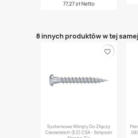
77,27 zł Netto
8 innych produktów w tej samej
favorite_border
Szybki podgląd

Systemowe Wkręty Do Złączy
Pie
Ciesielskich (EZ) CSA - Simpson
GEK