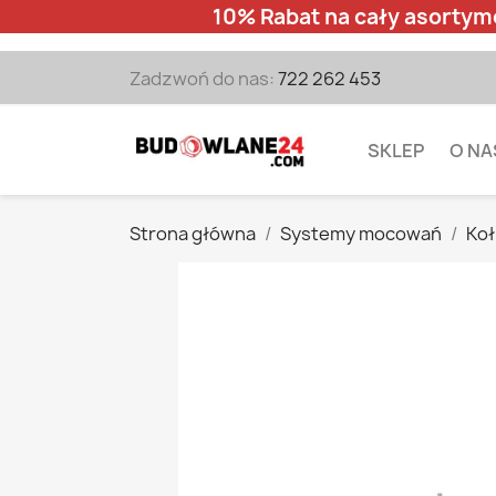
10% Rabat na cały asortym
Zadzwoń do nas:
722 262 453
SKLEP
O NA
Strona główna
Systemy mocowań
Koł