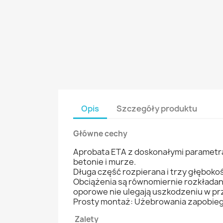
Opis
Szczegóły produktu
Główne cechy
Aprobata ETA z doskonałymi parametra
betonie i murze.
Długa część rozpierana i trzy głęboko
Obciążenia są równomiernie rozkładan
oporowe nie ulegają uszkodzeniu w prz
Prosty montaż: Użebrowania zapobiega
Zalety