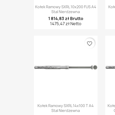
Szybki podgląd

Kołek Ramowy SXRL 10x200 FUS A4
Koł
Stal Nierdzewna
1 814,83 zł Brutto
1475,47 zł Netto
favorite_border
Szybki podgląd

Kołek Ramowy SXRL 14x100 T A4
Koł
Stal Nierdzewna