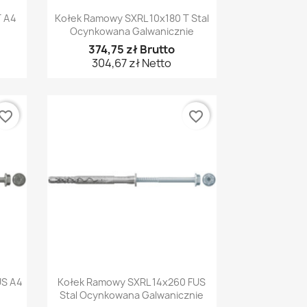
Szybki podgląd

T A4
Kołek Ramowy SXRL 10x180 T Stal
Ocynkowana Galwanicznie
374,75 zł Brutto
304,67 zł Netto
vorite_border
favorite_border
Szybki podgląd

US A4
Kołek Ramowy SXRL 14x260 FUS
Stal Ocynkowana Galwanicznie