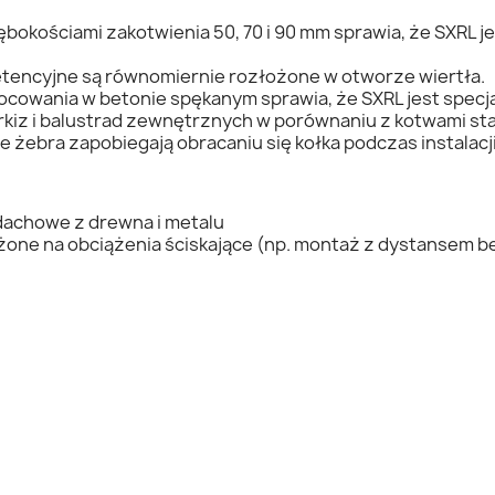
bokościami zakotwienia 50, 70 i 90 mm sprawia, że SXRL 
 retencyjne są równomiernie rozłożone w otworze wiertła.
wania w betonie spękanym sprawia, że SXRL jest specjal
rkiz i balustrad zewnętrznych w porównaniu z kotwami st
 żebra zapobiegają obracaniu się kołka podczas instalacji
dachowe z drewna i metalu
żone na obciążenia ściskające (np. montaż z dystansem b