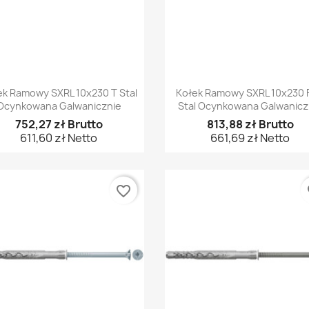
Szybki podgląd
Szybki podgląd


ek Ramowy SXRL 10x230 T Stal
Kołek Ramowy SXRL 10x230 
Ocynkowana Galwanicznie
Stal Ocynkowana Galwanicz
752,27 zł Brutto
813,88 zł Brutto
611,60 zł Netto
661,69 zł Netto
favorite_border
fa