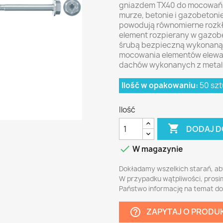
gniazdem TX40 do mocowań 
murze, betonie i gazobetoni
powodują równomierne rozkła
element rozpierany w gazob
śrubą bezpieczną wykonaną 
mocowania elementów elewacj
dachów wykonanych z metal
Ilość w opakowaniu:
50 szt
Ilość

DODAJ D

W magazynie
Dokładamy wszelkich starań, ab
W przypadku wątpliwości, prosi
Państwo informację na temat d
ZAPYTAJ O PRODU
help_outline