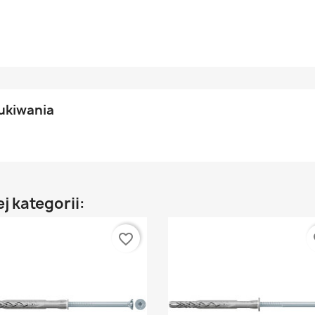
ukiwania
j kategorii:
favorite_border
fa