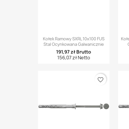
Szybki podgląd

Kołek Ramowy SXRL 10x100 FUS
Koł
Stal Ocynkowana Galwanicznie
191,97 zł Brutto
156,07 zł Netto
favorite_border