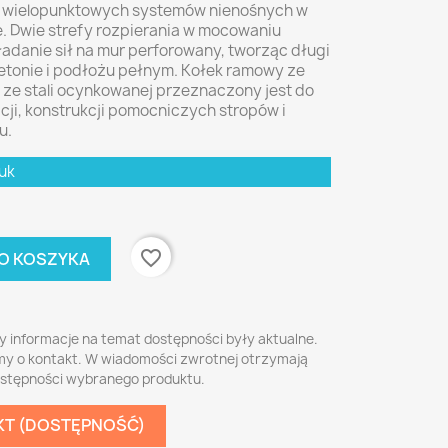
wielopunktowych systemów nienośnych w
e. Dwie strefy rozpierania w mocowaniu
danie sił na mur perforowany, tworząc długi
etonie i podłożu pełnym. Kołek ramowy ze
ze stali ocynkowanej przeznaczony jest do
i, konstrukcji pomocniczych stropów i
u.
uk
favorite_border
O KOSZYKA
y informacje na temat dostępności były aktualne.
my o kontakt. W wiadomości zwrotnej otrzymają
ostępności wybranego produktu.
KT (DOSTĘPNOŚĆ)