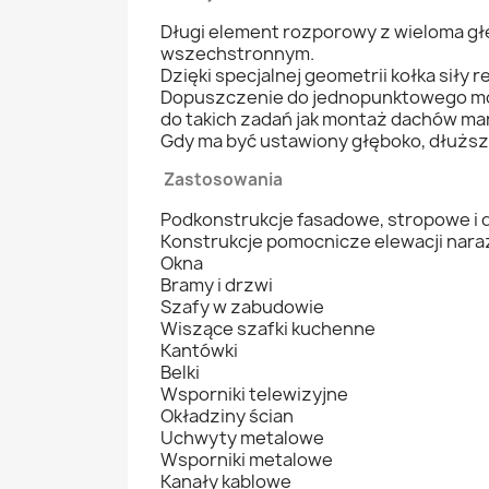
Długi element rozporowy z wieloma głę
wszechstronnym.
Dzięki specjalnej geometrii kołka siły
Dopuszczenie do jednopunktowego moco
do takich zadań jak montaż dachów ma
Gdy ma być ustawiony głęboko, dłuższe
Zastosowania
Podkonstrukcje fasadowe, stropowe i 
Konstrukcje pomocnicze elewacji nara
Okna
Bramy i drzwi
Szafy w zabudowie
Wiszące szafki kuchenne
Kantówki
Belki
Wsporniki telewizyjne
Okładziny ścian
Uchwyty metalowe
Wsporniki metalowe
Kanały kablowe