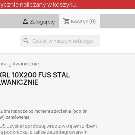
ycznie naliczany w koszyku.
shopping_cart

Koszyk
(0)
Zaloguj się
search
ana galwanicznie
RL 10X200 FUS STAL
WANICZNIE
-2 dni robocze od momentu złożenia (odbiór
lew) zamówienia
FUS uzyskał aprobatę wraz z wkrętem z łbem
ą podkładką, a także ze zintegrowanym