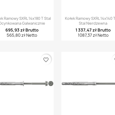
Szybki podgląd
Szybki podgląd


ek Ramowy SXRL 14x180 T Stal
Kołek Ramowy SXRL 14x140 
Ocynkowana Galwanicznie
Stal Nierdzewna
695,93 zł Brutto
1 337,47 zł Brutto
565,80 zł Netto
1087,37 zł Netto
favorite_border
fa