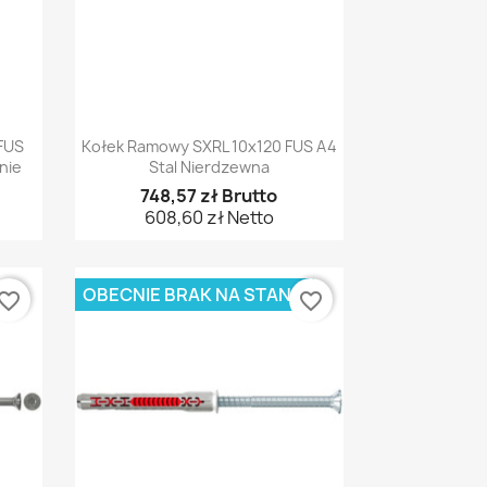
Szybki podgląd

FUS
Kołek Ramowy SXRL 10x120 FUS A4
nie
Stal Nierdzewna
748,57 zł Brutto
608,60 zł Netto
OBECNIE BRAK NA STANIE
vorite_border
favorite_border