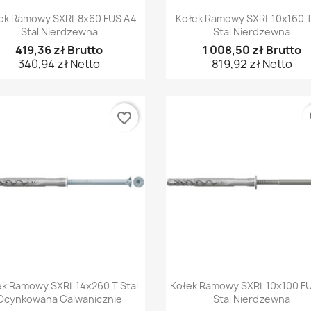
Szybki podgląd
Szybki podgląd


ek Ramowy SXRL 8x60 FUS A4
Kołek Ramowy SXRL 10x160 
Stal Nierdzewna
Stal Nierdzewna
419,36 zł Brutto
1 008,50 zł Brutto
340,94 zł Netto
819,92 zł Netto
favorite_border
fa
Szybki podgląd
Szybki podgląd


ek Ramowy SXRL 14x260 T Stal
Kołek Ramowy SXRL 10x100 F
Ocynkowana Galwanicznie
Stal Nierdzewna