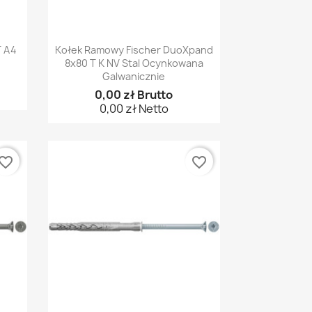
Szybki podgląd

T A4
Kołek Ramowy Fischer DuoXpand
8x80 T K NV Stal Ocynkowana
Galwanicznie
0,00 zł Brutto
0,00 zł Netto
vorite_border
favorite_border