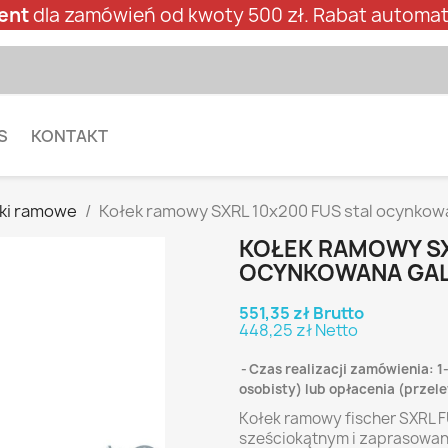
ent
dla zamówień od kwoty 500 zł. Rabat automat
S
KONTAKT
ki ramowe
Kołek ramowy SXRL 10x200 FUS stal ocynkow
KOŁEK RAMOWY SX
OCYNKOWANA GAL
551,35 zł Brutto
448,25 zł Netto
Czas realizacji zamówienia: 1
osobisty) lub opłacenia (prze
Kołek ramowy fischer SXRL 
sześciokątnym i zaprasowan