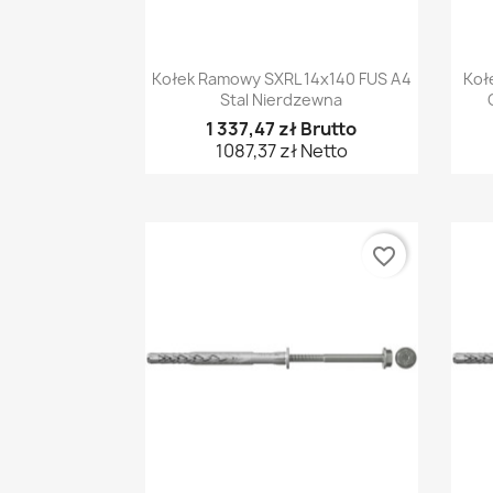
Szybki podgląd

Kołek Ramowy SXRL 14x140 FUS A4
Koł
Stal Nierdzewna
1 337,47 zł Brutto
1087,37 zł Netto
favorite_border