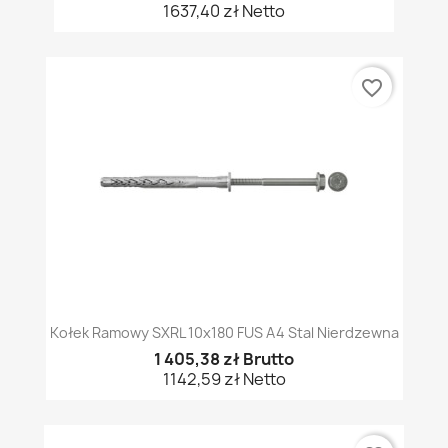
1637,40 zł Netto
favorite_border
Kołek Ramowy SXRL 10x180 FUS A4 Stal Nierdzewna
1 405,38 zł Brutto
1142,59 zł Netto