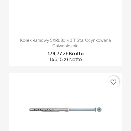
Kołek Ramowy SXRL 8x140 T Stal Ocynkowana
Galwanicznie
179,77 zł Brutto
146,15 zł Netto
favorite_border