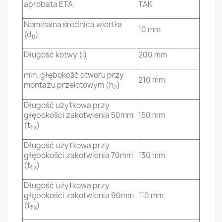
aprobata ETA
TAK
Nominalna średnica wiertła
10 mm
(d
)
0
Długość kotwy (l)
200 mm
min. głębokość otworu przy
210 mm
montażu przelotowym (h
)
2
Długość użytkowa przy
głębokości zakotwienia 50mm
150 mm
(t
)
fix
Długość użytkowa przy
głębokości zakotwienia 70mm
130 mm
(t
)
fix
Długość użytkowa przy
głębokości zakotwienia 90mm
110 mm
(t
)
fix