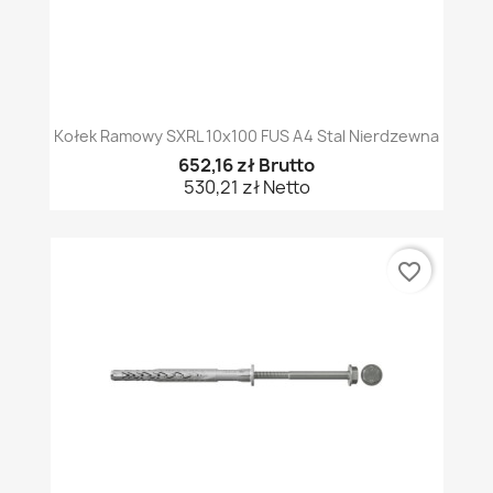
Kołek Ramowy SXRL 10x100 FUS A4 Stal Nierdzewna
652,16 zł Brutto
530,21 zł Netto
favorite_border