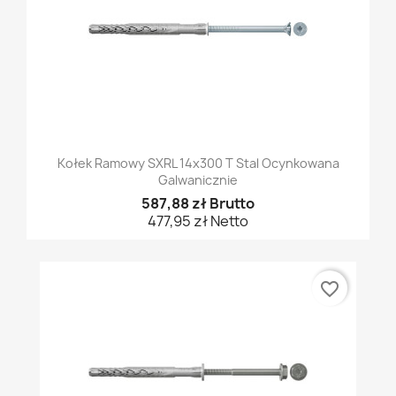
Kołek Ramowy SXRL 14x300 T Stal Ocynkowana
Galwanicznie
587,88 zł Brutto
477,95 zł Netto
favorite_border