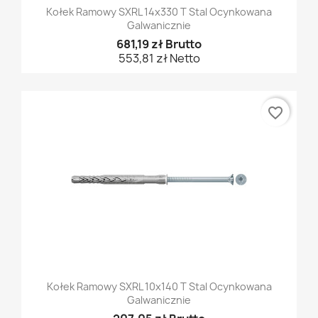
Kołek Ramowy SXRL 14x330 T Stal Ocynkowana
Galwanicznie
681,19 zł Brutto
553,81 zł Netto
favorite_border
Kołek Ramowy SXRL 10x140 T Stal Ocynkowana
Galwanicznie