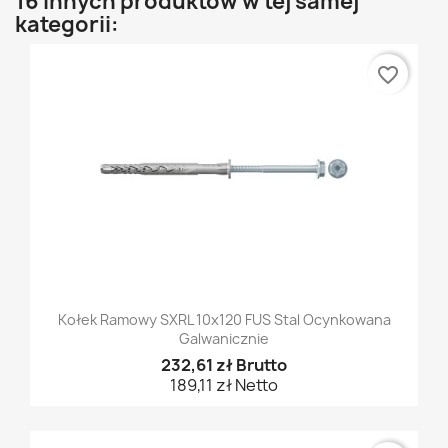
16 innych produktów w tej samej
kategorii:
favorite_border
Kołek Ramowy SXRL 10x120 FUS Stal Ocynkowana
Galwanicznie
232,61 zł Brutto
189,11 zł Netto