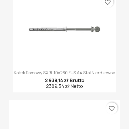
favorite_border
Kołek Ramowy SXRL 10x260 FUS A4 Stal Nierdzewna
2 939,14 zł Brutto
2389,54 zł Netto
favorite_border