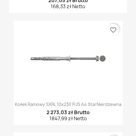
207,05 zł Brutto
168,33 zł Netto
favorite_border
Kołek Ramowy SXRL 10x230 FUS A4 Stal Nierdzewna
2 273,03 zł Brutto
1847,99 zł Netto