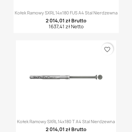
Kołek Ramowy SXRL 14x180 FUS A4 Stal Nierdzewna
2 014,01 zł Brutto
1637,41 zł Netto
favorite_border
Kołek Ramowy SXRL 14x180 T A4 Stal Nierdzewna
2 014,01 zł Brutto