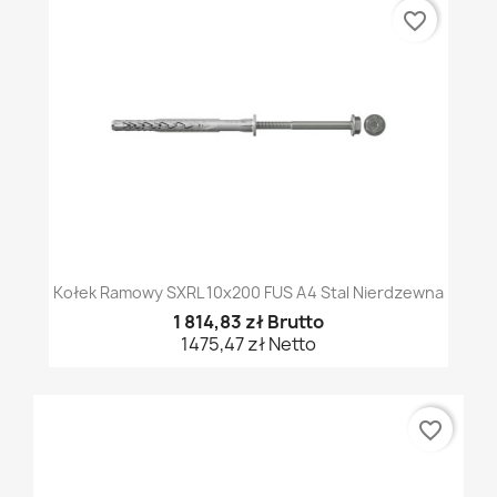
favorite_border
Kołek Ramowy SXRL 10x200 FUS A4 Stal Nierdzewna
1 814,83 zł Brutto
1475,47 zł Netto
favorite_border