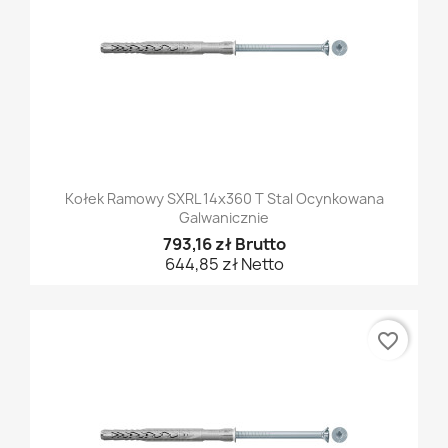
Kołek Ramowy SXRL 14x360 T Stal Ocynkowana
Galwanicznie
793,16 zł Brutto
644,85 zł Netto
favorite_border