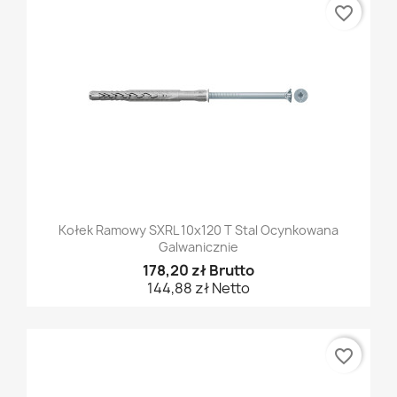
favorite_border
Kołek Ramowy SXRL 10x120 T Stal Ocynkowana
Galwanicznie
178,20 zł Brutto
144,88 zł Netto
favorite_border