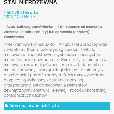
STAL NIERDZEWNA
1 601,79 zł Brutto
1302,27 zł Netto
Czas realizacji zamówienia: 1-2 dni robocze od momentu
złożenia (odbiór osobisty) lub opłacenia (przelew)
zamówienia
Kołek ramowy fischer SXRL-T A4 uzyskał aprobatę wraz
z wkrętem z łbem stożkowym i gniazdem TX40 do
mocowań wielopunktowych systemów nienośnych w
murze, betonie i gazobetonie. Dwie strefy rozpierania w
mocowaniu powodują równomierne rozkładanie sił na
mur perforowany, tworząc długi element rozpierany w
gazobetonie i podłożu pełnym. Kołek ramowy ze śrubą
bezpieczną wykonany ze stali nierdzewnej
przeznaczony jest do mocowania elementów
zewnętrznych konstrukcji elewacji, stropów i konstrukcji
pomocniczych dachów.
Ilość w opakowaniu:
50 sztuk