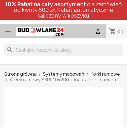
10% Rabat na cały asortyment
dla zamówień
od kwoty 500 zł. Rabat automatycznie
naliczany w koszyku.
shopping_cart


(0)
search
Strona główna
Systemy mocowań
Kołki ramowe
Kołek ramowy SXRL 10x200 T A4 stal nierdzewna