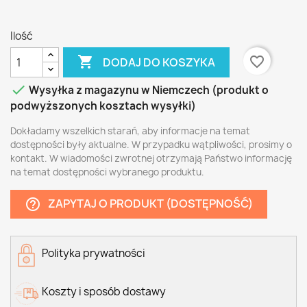
Ilość

favorite_border
DODAJ DO KOSZYKA

Wysyłka z magazynu w Niemczech (produkt o
podwyższonych kosztach wysyłki)
Dokładamy wszelkich starań, aby informacje na temat
dostępności były aktualne. W przypadku wątpliwości, prosimy o
kontakt. W wiadomości zwrotnej otrzymają Państwo informację
na temat dostępności wybranego produktu.
ZAPYTAJ O PRODUKT (DOSTĘPNOŚĆ)
help_outline
Polityka prywatności
Koszty i sposób dostawy