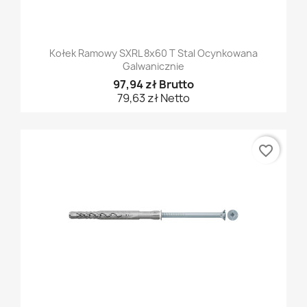
Kołek Ramowy SXRL 8x60 T Stal Ocynkowana
Galwanicznie
97,94 zł Brutto
79,63 zł Netto
favorite_border