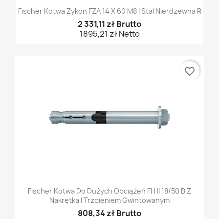
Fischer Kotwa Zykon FZA 14 X 60 M8 I Stal Nierdzewna R
2 331,11 zł Brutto
1895,21 zł Netto
favorite_border
Fischer Kotwa Do Dużych Obciążeń FH II 18/50 B Z
Nakrętką I Trzpieniem Gwintowanym
808,34 zł Brutto