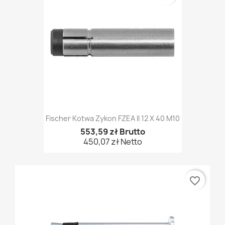
Fischer Kotwa Zykon FZEA II 12 X 40 M10
553,59 zł Brutto
450,07 zł Netto
favorite_border