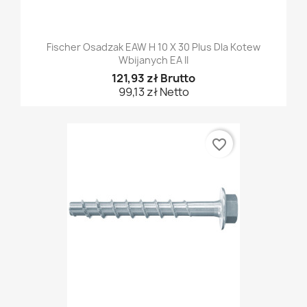
Fischer Osadzak EAW H 10 X 30 Plus Dla Kotew
Wbijanych EA II
121,93 zł Brutto
99,13 zł Netto
favorite_border