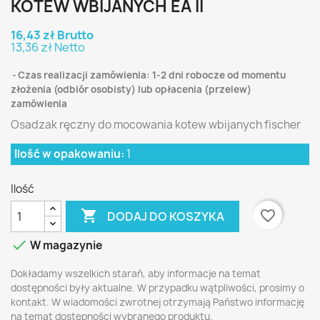
KOTEW WBIJANYCH EA II
16,43 zł Brutto
13,36 zł Netto
Czas realizacji zamówienia: 1-2 dni robocze od momentu
złożenia (odbiór osobisty) lub opłacenia (przelew)
zamówienia
Osadzak ręczny do mocowania kotew wbijanych fischer
Ilość w opakowaniu:
1
Ilość

favorite_border
DODAJ DO KOSZYKA

W magazynie
Dokładamy wszelkich starań, aby informacje na temat
dostępności były aktualne. W przypadku wątpliwości, prosimy o
kontakt. W wiadomości zwrotnej otrzymają Państwo informację
na temat dostępności wybranego produktu.