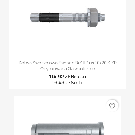
Kotwa Sworzniowa Fischer FAZ II Plus 10/20 K ZP
Ocynkowana Galwanicznie
114,92 zł Brutto
93,43 zł Netto
favorite_border