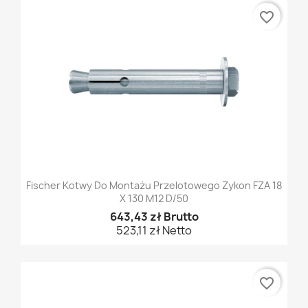
favorite_border
Fischer Kotwy Do Montażu Przelotowego Zykon FZA 18
X 130 M12 D/50
643,43 zł Brutto
523,11 zł Netto
favorite_border