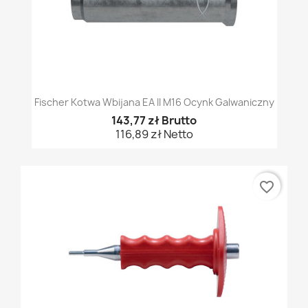
Fischer Kotwa Wbijana EA II M16 Ocynk Galwaniczny
143,77 zł Brutto
116,89 zł Netto
favorite_border