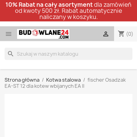
10% Rabat na cały asortyment
dla zamówień
od kwoty 500 zł. Rabat automatycznie
naliczany w koszyku.
shopping_cart


(0)
search
Strona główna
Kotwa stalowa
fischer Osadzak
EA-ST 12 dla kotew wbijanych EA II