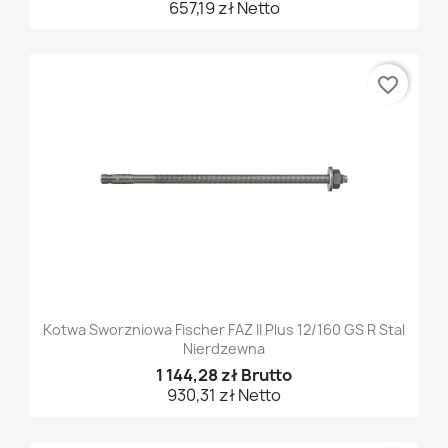
657,19 zł Netto
favorite_border
Kotwa Sworzniowa Fischer FAZ II Plus 12/160 GS R Stal
Nierdzewna
1 144,28 zł Brutto
930,31 zł Netto