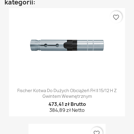
kategorii:
favorite_border
Fischer Kotwa Do Dużych Obciążeń FH II 15/12 H Z
Gwintem Wewnętrznym
473,41 zł Brutto
384,89 zł Netto
favorite_border