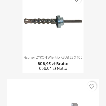
Fischer ZYKON Wiertło FZUB 22 X 100
806,93 zł Brutto
656,04 zł Netto
favorite_border