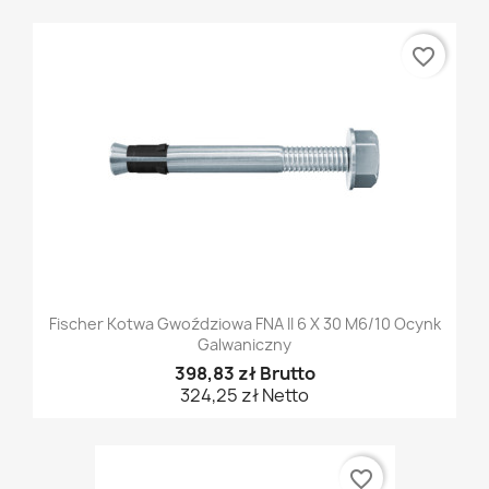
favorite_border
Fischer Kotwa Gwoździowa FNA II 6 X 30 M6/10 Ocynk
Galwaniczny
398,83 zł Brutto
324,25 zł Netto
favorite_border