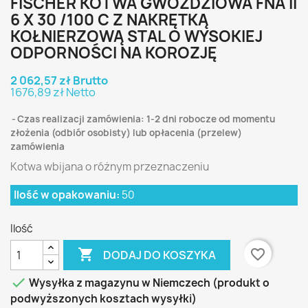
FISCHER KOTWA GWOŹDZIOWA FNA II
6 X 30 /100 C Z NAKRĘTKĄ
KOŁNIERZOWĄ STAL O WYSOKIEJ
ODPORNOŚCI NA KOROZJĘ
2 062,57 zł Brutto
1676,89 zł Netto
Czas realizacji zamówienia: 1-2 dni robocze od momentu
złożenia (odbiór osobisty) lub opłacenia (przelew)
zamówienia
Kotwa wbijana o różnym przeznaczeniu
Ilość w opakowaniu:
50
Ilość

favorite_border
DODAJ DO KOSZYKA

Wysyłka z magazynu w Niemczech (produkt o
podwyższonych kosztach wysyłki)