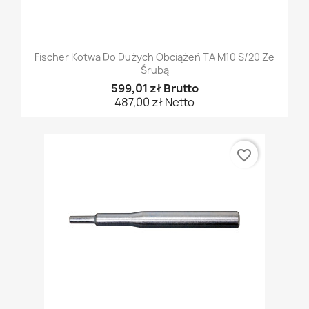
Fischer Kotwa Do Dużych Obciążeń TA M10 S/20 Ze
Śrubą
599,01 zł Brutto
487,00 zł Netto
favorite_border