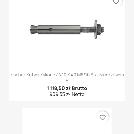
favorite_border
Fischer Kotwa Zykon FZA 10 X 40 M6/10 Stal Nierdzewna
R
1 118,50 zł Brutto
909,35 zł Netto
favorite_border