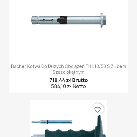
Fischer Kotwa Do Dużych Obciążeń FH II 10/50 S Z Łbem
Sześciokątnym
718,44 zł Brutto
584,10 zł Netto
favorite_border