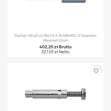
Fischer UltraCut FBS II 6 X 35 M8/M10 I Z Gwintem
Wewnętrznym
402,25 zł Brutto
327,03 zł Netto
favorite_border