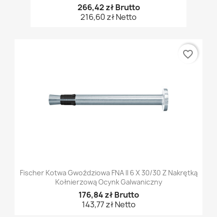
266,42 zł Brutto
216,60 zł Netto
favorite_border
Fischer Kotwa Gwoździowa FNA II 6 X 30/30 Z Nakrętką
Kołnierzową Ocynk Galwaniczny
176,84 zł Brutto
143,77 zł Netto