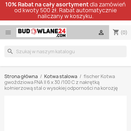
10% Rabat na cały asortyment
dla zamówień
od kwoty 500 zł. Rabat automatycznie
naliczany w koszyku.
shopping_cart


(0)
search
Strona główna
Kotwa stalowa
fischer Kotwa
gwoździowa FNA II 6 x 30 /100 C z nakrętką
kołnierzową stal o wysokiej odporności na korozję