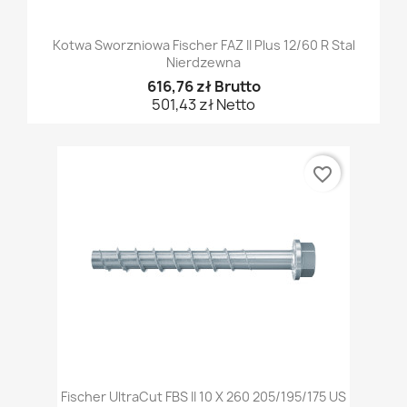
Kotwa Sworzniowa Fischer FAZ II Plus 12/60 R Stal
Nierdzewna
616,76 zł Brutto
501,43 zł Netto
favorite_border
Fischer UltraCut FBS II 10 X 260 205/195/175 US