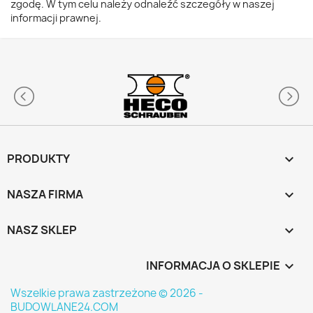
zgodę. W tym celu należy odnaleźć szczegóły w naszej
informacji prawnej.
PRODUKTY

NASZA FIRMA

NASZ SKLEP

INFORMACJA O SKLEPIE
keyboard_arrow_down
Wszelkie prawa zastrzeżone © 2026 -
BUDOWLANE24.COM