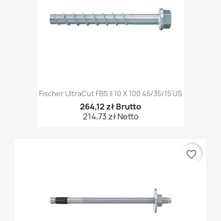
Fischer UltraCut FBS II 10 X 100 45/35/15 US
264,12 zł Brutto
214,73 zł Netto
favorite_border