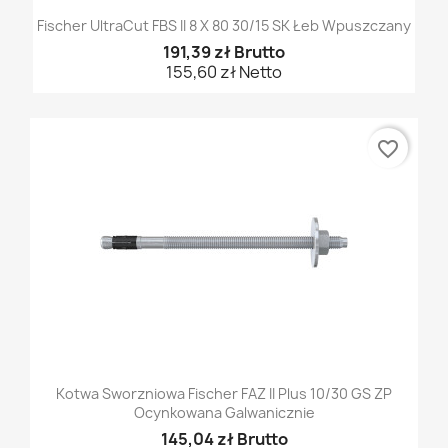
Fischer UltraCut FBS II 8 X 80 30/15 SK Łeb Wpuszczany
191,39 zł Brutto
155,60 zł Netto
favorite_border
Kotwa Sworzniowa Fischer FAZ II Plus 10/30 GS ZP
Ocynkowana Galwanicznie
145,04 zł Brutto