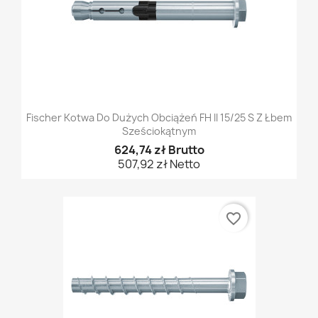
Fischer Kotwa Do Dużych Obciążeń FH II 15/25 S Z Łbem
Sześciokątnym
624,74 zł Brutto
507,92 zł Netto
favorite_border