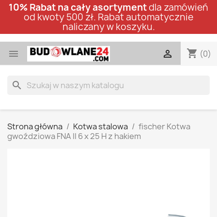
10% Rabat na cały asortyment
dla zamówień
od kwoty 500 zł. Rabat automatycznie
naliczany w koszyku.
shopping_cart


(0)
search
Strona główna
Kotwa stalowa
fischer Kotwa
gwoździowa FNA II 6 x 25 H z hakiem