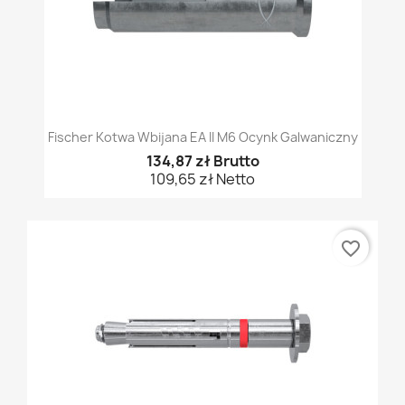
Fischer Kotwa Wbijana EA II M6 Ocynk Galwaniczny
134,87 zł Brutto
109,65 zł Netto
favorite_border