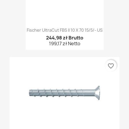
Fischer UltraCut FBS II 10 X 70 15/5/- US
244,98 zł Brutto
199,17 zł Netto
favorite_border