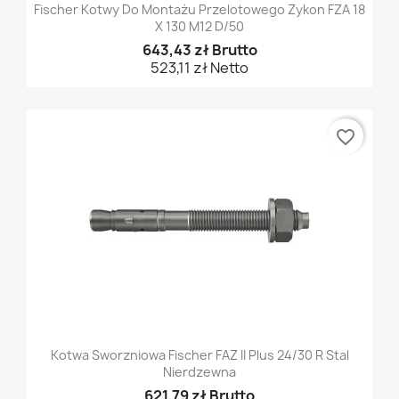
Fischer Kotwy Do Montażu Przelotowego Zykon FZA 18
X 130 M12 D/50
643,43 zł Brutto
523,11 zł Netto
favorite_border
Kotwa Sworzniowa Fischer FAZ II Plus 24/30 R Stal
Nierdzewna
621,79 zł Brutto