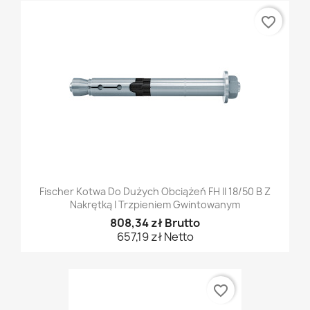
favorite_border
Fischer Kotwa Do Dużych Obciążeń FH II 18/50 B Z
Nakrętką I Trzpieniem Gwintowanym
808,34 zł Brutto
657,19 zł Netto
favorite_border