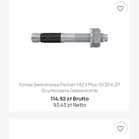
favorite_border
Kotwa Sworzniowa Fischer FAZ II Plus 10/20 K ZP
Ocynkowana Galwanicznie
114,92 zł Brutto
93,43 zł Netto
favorite_border