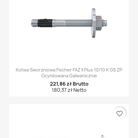
Kotwa Sworzniowa Fischer FAZ II Plus 10/10 K GS ZP
Ocynkowana Galwanicznie
221,86 zł Brutto
180,37 zł Netto
favorite_border