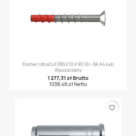
Fischer UltraCut FBS II 10 X 95 10/- SK A4 Łeb
Wpuszczany
1 277,31 zł Brutto
1038,46 zł Netto
favorite_border