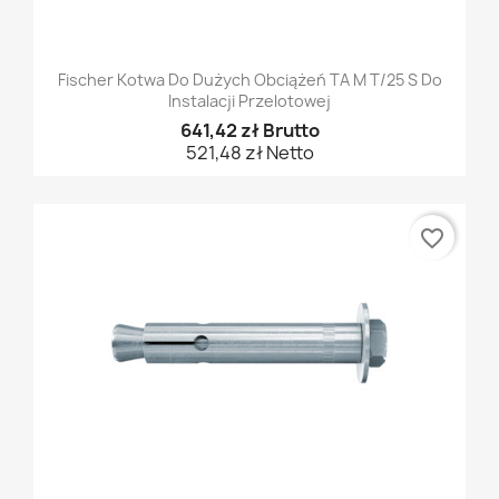
Fischer Kotwa Do Dużych Obciążeń TA M T/25 S Do
Instalacji Przelotowej
641,42 zł Brutto
521,48 zł Netto
favorite_border