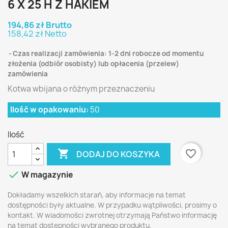
6 X 25 H Z HAKIEM
194,86 zł Brutto
158,42 zł Netto
Czas realizacji zamówienia: 1-2 dni robocze od momentu
złożenia (odbiór osobisty) lub opłacenia (przelew)
zamówienia
Kotwa wbijana o różnym przeznaczeniu
Ilość w opakowaniu:
50
Ilość

favorite_border
DODAJ DO KOSZYKA

W magazynie
Dokładamy wszelkich starań, aby informacje na temat
dostępności były aktualne. W przypadku wątpliwości, prosimy o
kontakt. W wiadomości zwrotnej otrzymają Państwo informację
na temat dostępności wybranego produktu.