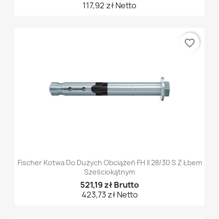
117,92 zł Netto
favorite_border
Fischer Kotwa Do Dużych Obciążeń FH II 28/30 S Z Łbem
Sześciokątnym
521,19 zł Brutto
423,73 zł Netto