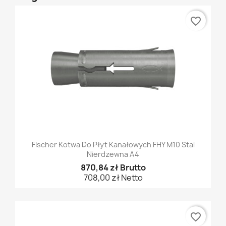
favorite_border
Fischer Kotwa Do Płyt Kanałowych FHY M10 Stal
Nierdzewna A4
870,84 zł Brutto
708,00 zł Netto
favorite_border