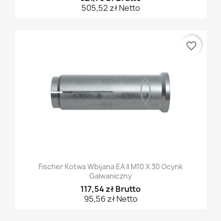
505,52 zł Netto
favorite_border
Fischer Kotwa Wbijana EA II M10 X 30 Ocynk
Galwaniczny
117,54 zł Brutto
95,56 zł Netto