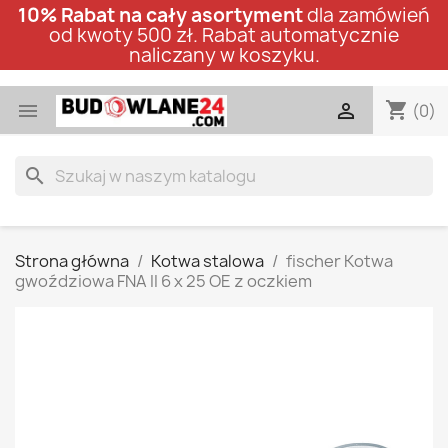
10% Rabat na cały asortyment
dla zamówień
od kwoty 500 zł. Rabat automatycznie
naliczany w koszyku.
shopping_cart


(0)
search
Strona główna
Kotwa stalowa
fischer Kotwa
gwoździowa FNA II 6 x 25 OE z oczkiem