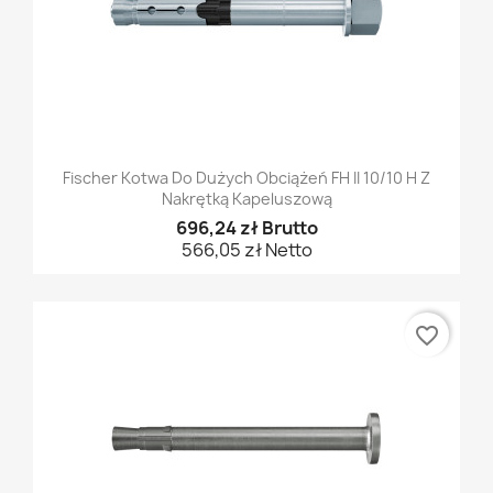
Fischer Kotwa Do Dużych Obciążeń FH II 10/10 H Z
Nakrętką Kapeluszową
696,24 zł Brutto
566,05 zł Netto
favorite_border