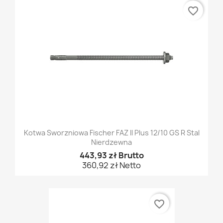
favorite_border
Kotwa Sworzniowa Fischer FAZ II Plus 12/10 GS R Stal
Nierdzewna
443,93 zł Brutto
360,92 zł Netto
favorite_border