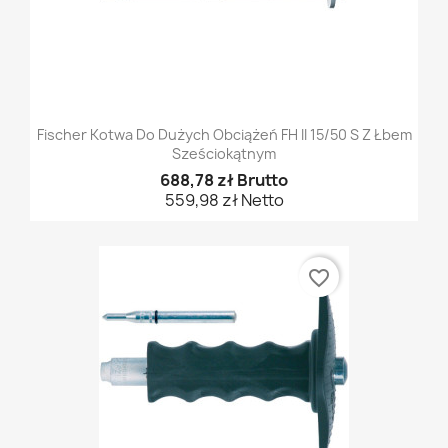
Fischer Kotwa Do Dużych Obciążeń FH II 15/50 S Z Łbem
Sześciokątnym
688,78 zł Brutto
559,98 zł Netto
favorite_border