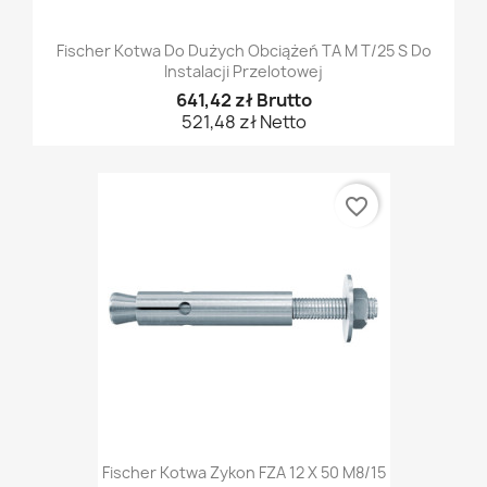
Fischer Kotwa Do Dużych Obciążeń TA M T/25 S Do
Instalacji Przelotowej
641,42 zł Brutto
521,48 zł Netto
favorite_border
Fischer Kotwa Zykon FZA 12 X 50 M8/15