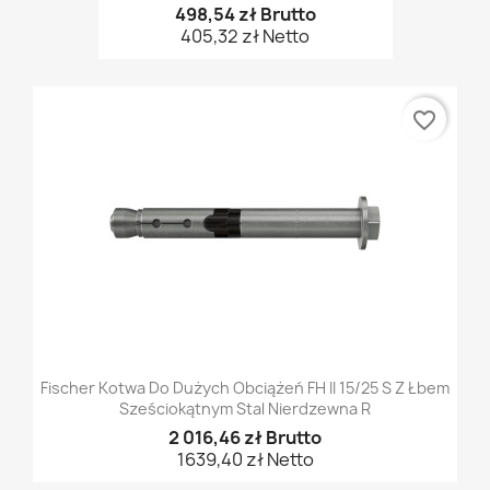
498,54 zł Brutto
405,32 zł Netto
favorite_border
Fischer Kotwa Do Dużych Obciążeń FH II 15/25 S Z Łbem
Sześciokątnym Stal Nierdzewna R
2 016,46 zł Brutto
1639,40 zł Netto