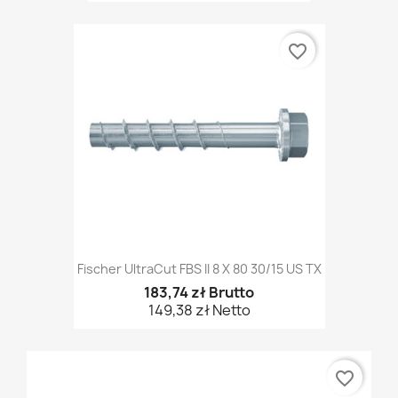
favorite_border
Fischer UltraCut FBS II 8 X 80 30/15 US TX
183,74 zł Brutto
149,38 zł Netto
favorite_border