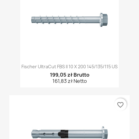
Fischer UltraCut FBS II 10 X 200 145/135/115 US
199,05 zł Brutto
161,83 zł Netto
favorite_border