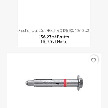
Fischer UltraCut FBS II 14 X 125 60/40/10 US
136,27 zł Brutto
110,79 zł Netto
favorite_border