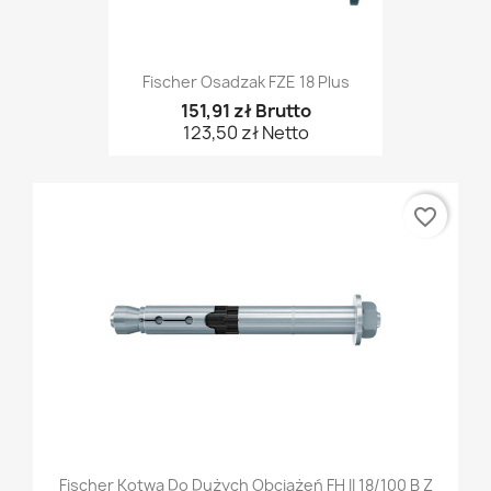
Fischer Osadzak FZE 18 Plus
151,91 zł Brutto
123,50 zł Netto
favorite_border
Fischer Kotwa Do Dużych Obciążeń FH II 18/100 B Z