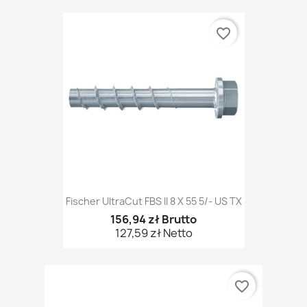
favorite_border
Fischer UltraCut FBS II 8 X 55 5/- US TX
156,94 zł Brutto
127,59 zł Netto
favorite_border