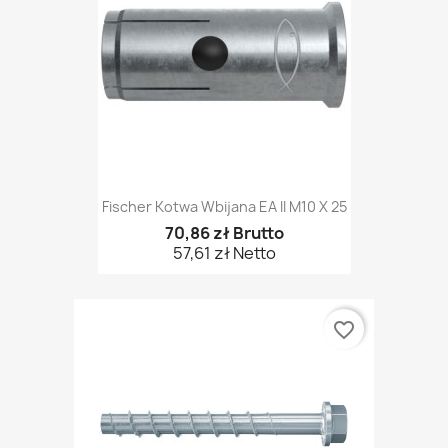
Fischer Kotwa Wbijana EA II M10 X 25
70,86 zł Brutto
57,61 zł Netto
favorite_border