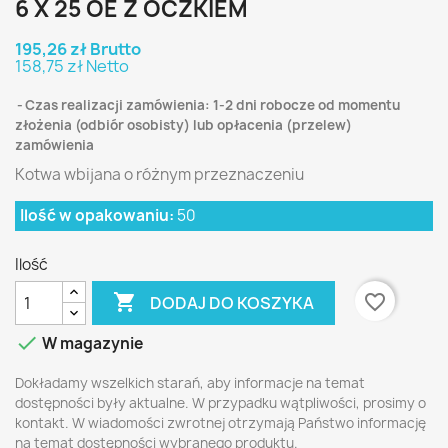
6 X 25 OE Z OCZKIEM
195,26 zł Brutto
158,75 zł Netto
Czas realizacji zamówienia: 1-2 dni robocze od momentu
złożenia (odbiór osobisty) lub opłacenia (przelew)
zamówienia
Kotwa wbijana o różnym przeznaczeniu
Ilość w opakowaniu:
50
Ilość

favorite_border
DODAJ DO KOSZYKA

W magazynie
Dokładamy wszelkich starań, aby informacje na temat
dostępności były aktualne. W przypadku wątpliwości, prosimy o
kontakt. W wiadomości zwrotnej otrzymają Państwo informację
na temat dostępności wybranego produktu.