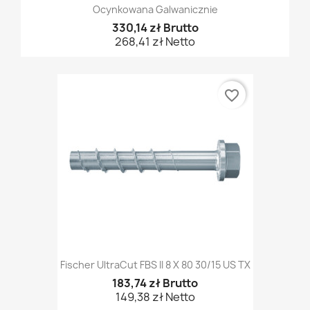
Ocynkowana Galwanicznie
330,14 zł Brutto
268,41 zł Netto
favorite_border
Fischer UltraCut FBS II 8 X 80 30/15 US TX
183,74 zł Brutto
149,38 zł Netto