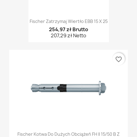
Fischer Zatrzymaj Wiertło EBB 15 X 25
254,97 zł Brutto
207,29 zł Netto
favorite_border
Fischer Kotwa Do Dużych Obciążeń FH II 15/50 B Z