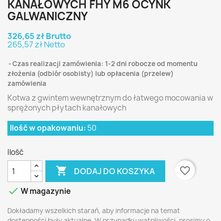
KANAŁOWYCH FHY M6 OCYNK
GALWANICZNY
326,65 zł Brutto
265,57 zł Netto
Czas realizacji zamówienia: 1-2 dni robocze od momentu
złożenia (odbiór osobisty) lub opłacenia (przelew)
zamówienia
Kotwa z gwintem wewnętrznym do łatwego mocowania w
sprężonych płytach kanałowych
Ilość w opakowaniu:
50
Ilość

favorite_border
DODAJ DO KOSZYKA

W magazynie
Dokładamy wszelkich starań, aby informacje na temat
dostępności były aktualne. W przypadku wątpliwości, prosimy o