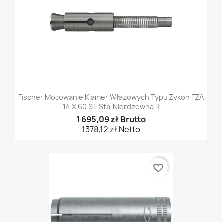
Fischer Mocowanie Klamer Włazowych Typu Zykon FZA
14 X 60 ST Stal Nierdzewna R
1 695,09 zł Brutto
1378,12 zł Netto
favorite_border