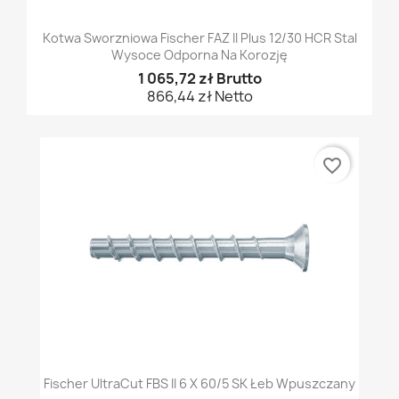
Kotwa Sworzniowa Fischer FAZ II Plus 12/30 HCR Stal
Wysoce Odporna Na Korozję
1 065,72 zł Brutto
866,44 zł Netto
favorite_border
Fischer UltraCut FBS II 6 X 60/5 SK Łeb Wpuszczany