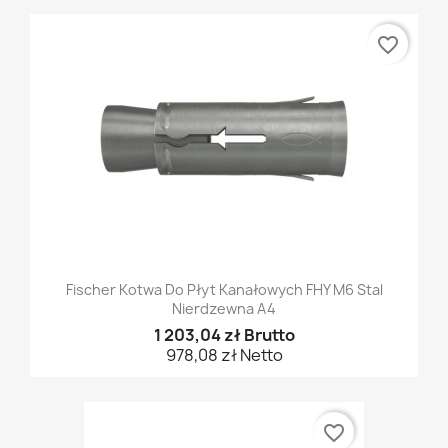
favorite_border
Fischer Kotwa Do Płyt Kanałowych FHY M6 Stal
Nierdzewna A4
1 203,04 zł Brutto
978,08 zł Netto
favorite_border