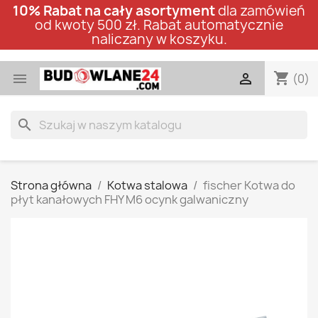
10% Rabat na cały asortyment
dla zamówień
od kwoty 500 zł. Rabat automatycznie
naliczany w koszyku.
shopping_cart


(0)
search
Strona główna
Kotwa stalowa
fischer Kotwa do
płyt kanałowych FHY M6 ocynk galwaniczny