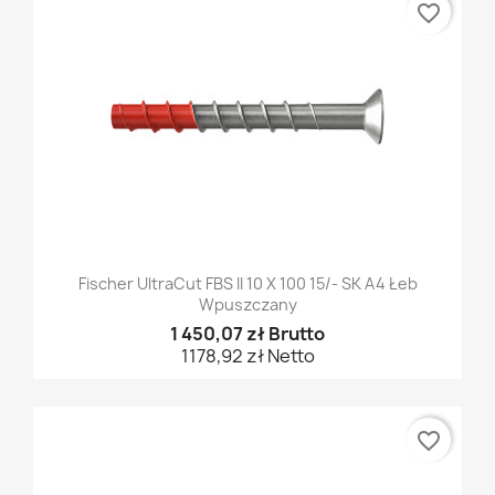
favorite_border
Fischer UltraCut FBS II 10 X 100 15/- SK A4 Łeb
Wpuszczany
1 450,07 zł Brutto
1178,92 zł Netto
favorite_border