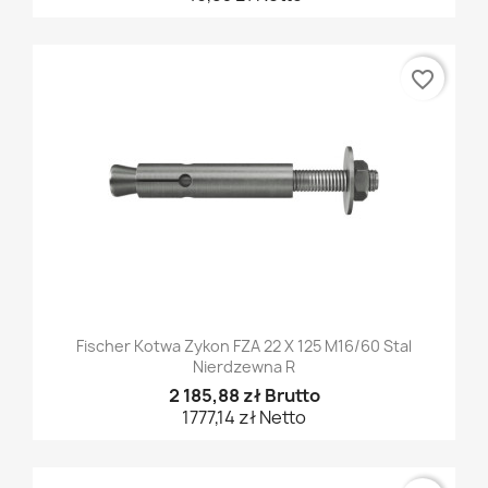
favorite_border
Fischer Kotwa Zykon FZA 22 X 125 M16/60 Stal
Nierdzewna R
2 185,88 zł Brutto
1777,14 zł Netto