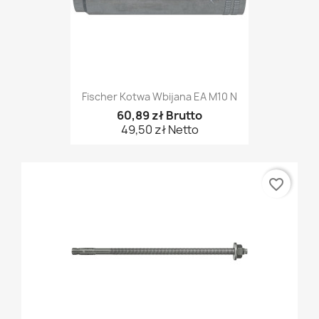
Fischer Kotwa Wbijana EA M10 N
60,89 zł Brutto
49,50 zł Netto
favorite_border