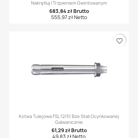
Nakrętką I Trzpieniem Gwintowanym
683,84 zł Brutto
555,97 zł Netto
favorite_border
Kotwa Tulejowa FSL 12/51 Bze Stali Ocynkowanej
Galwanicznie
61,29 zł Brutto
49,83 zł Netto