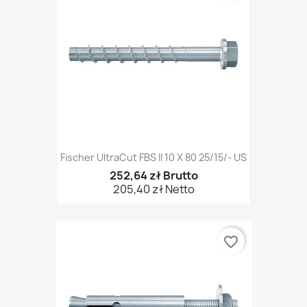
Fischer UltraCut FBS II 10 X 80 25/15/- US
252,64 zł Brutto
205,40 zł Netto
favorite_border