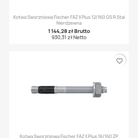
Kotwa Sworzniowa Fischer FAZ II Plus 12/160 GS R Stal
Nierdzewna
1 144,28 zł Brutto
930,31 zł Netto
favorite_border
Kotwa Sworzniowa Fischer FAZ II Plus 16/160 ZP