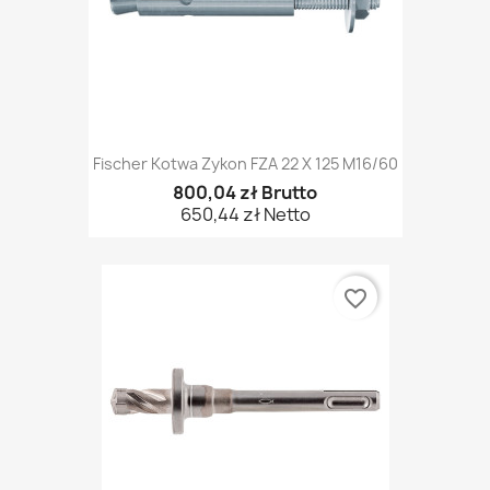
Fischer Kotwa Zykon FZA 22 X 125 M16/60
800,04 zł Brutto
650,44 zł Netto
favorite_border