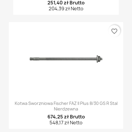
251,40 zł Brutto
204,39 zł Netto
favorite_border
Kotwa Sworzniowa Fischer FAZ II Plus 8/30 GS R Stal
Nierdzewna
674,25 zł Brutto
548,17 zł Netto