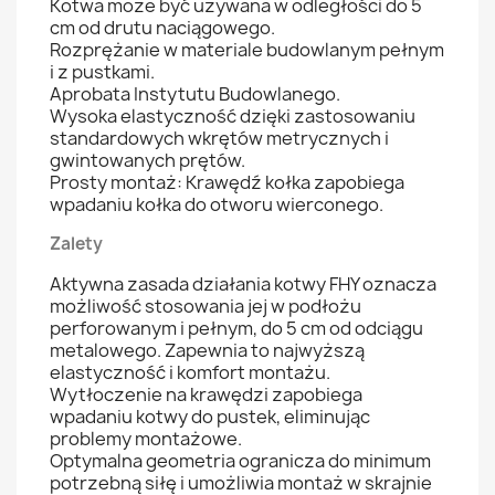
Kotwa może być używana w odległości do 5
cm od drutu naciągowego.
Rozprężanie w materiale budowlanym pełnym
i z pustkami.
Aprobata Instytutu Budowlanego.
Wysoka elastyczność dzięki zastosowaniu
standardowych wkrętów metrycznych i
gwintowanych prętów.
Prosty montaż: Krawędź kołka zapobiega
wpadaniu kołka do otworu wierconego.
Zalety
Aktywna zasada działania kotwy FHY oznacza
możliwość stosowania jej w podłożu
perforowanym i pełnym, do 5 cm od odciągu
metalowego. Zapewnia to najwyższą
elastyczność i komfort montażu.
Wytłoczenie na krawędzi zapobiega
wpadaniu kotwy do pustek, eliminując
problemy montażowe.
Optymalna geometria ogranicza do minimum
potrzebną siłę i umożliwia montaż w skrajnie