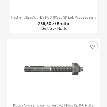
Fischer UltraCut FBS II 6 X 80/25 SK Łeb Wpuszczany
288,50 zł Brutto
234,55 zł Netto
favorite_border
Kotwa Sworzniowa Fischer FAZ II Plus 12/160 R Stal