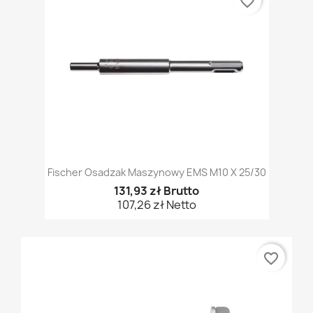
favorite_border
Fischer Osadzak Maszynowy EMS M10 X 25/30
131,93 zł Brutto
107,26 zł Netto
favorite_border