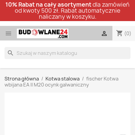
10% Rabat na cały asortyment
dla zamówień
od kwoty 500 zł. Rabat automatycznie
naliczany w koszyku.
shopping_cart


(0)
search
Strona główna
Kotwa stalowa
fischer Kotwa
wbijana EA II M20 ocynk galwaniczny