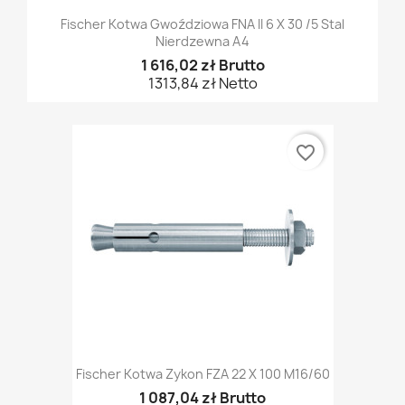
Fischer Kotwa Gwoździowa FNA II 6 X 30 /5 Stal
Nierdzewna A4
1 616,02 zł Brutto
1313,84 zł Netto
favorite_border
Fischer Kotwa Zykon FZA 22 X 100 M16/60
1 087,04 zł Brutto