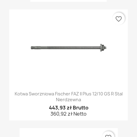
favorite_border
Kotwa Sworzniowa Fischer FAZ II Plus 12/10 GS R Stal
Nierdzewna
443,93 zł Brutto
360,92 zł Netto