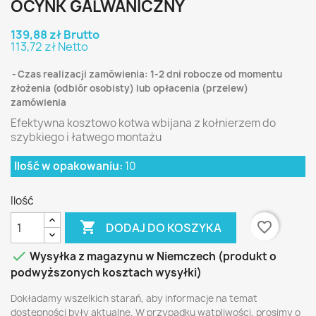
OCYNK GALWANICZNY
139,88 zł Brutto
113,72 zł Netto
Czas realizacji zamówienia: 1-2 dni robocze od momentu
złożenia (odbiór osobisty) lub opłacenia (przelew)
zamówienia
Efektywna kosztowo kotwa wbijana z kołnierzem do
szybkiego i łatwego montażu
Ilość w opakowaniu:
10
Ilość

favorite_border
DODAJ DO KOSZYKA

Wysyłka z magazynu w Niemczech (produkt o
podwyższonych kosztach wysyłki)
Dokładamy wszelkich starań, aby informacje na temat
dostępności były aktualne. W przypadku wątpliwości, prosimy o