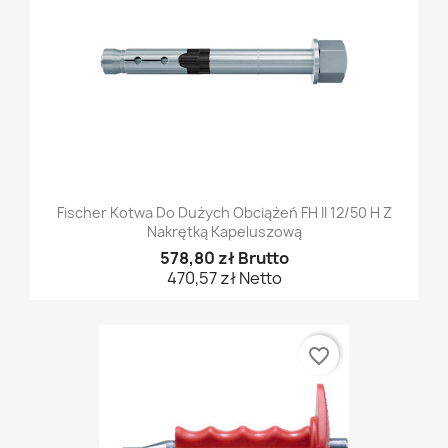
Fischer Kotwa Do Dużych Obciążeń FH II 12/50 H Z
Nakrętką Kapeluszową
578,80 zł Brutto
470,57 zł Netto
favorite_border