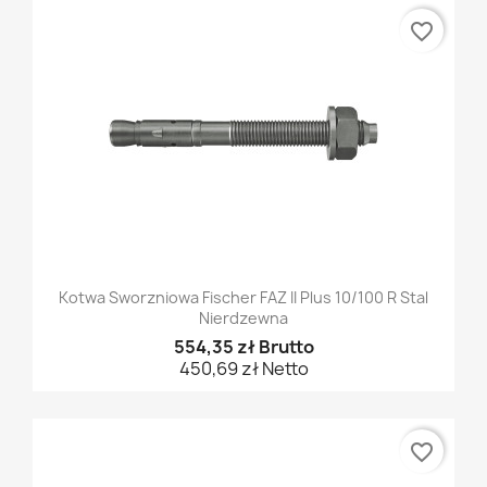
favorite_border
Kotwa Sworzniowa Fischer FAZ II Plus 10/100 R Stal
Nierdzewna
554,35 zł Brutto
450,69 zł Netto
favorite_border