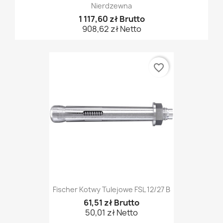
Nierdzewna
1 117,60 zł Brutto
908,62 zł Netto
favorite_border
Fischer Kotwy Tulejowe FSL 12/27 B
61,51 zł Brutto
50,01 zł Netto