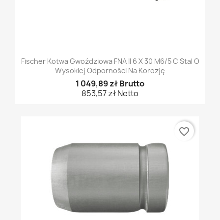
Fischer Kotwa Gwoździowa FNA II 6 X 30 M6/5 C Stal O
Wysokiej Odporności Na Korozję
1 049,89 zł Brutto
853,57 zł Netto
favorite_border