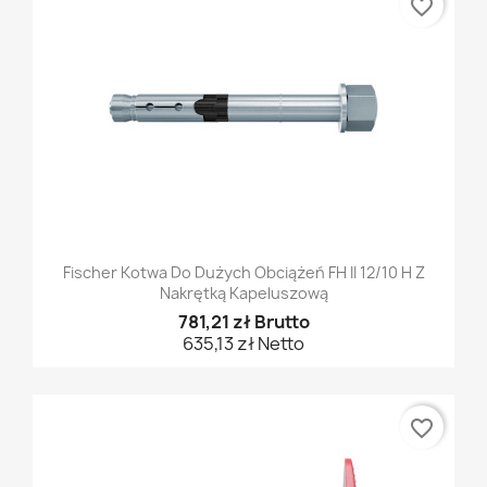
favorite_border
Fischer Kotwa Do Dużych Obciążeń FH II 12/10 H Z
Nakrętką Kapeluszową
781,21 zł Brutto
635,13 zł Netto
favorite_border