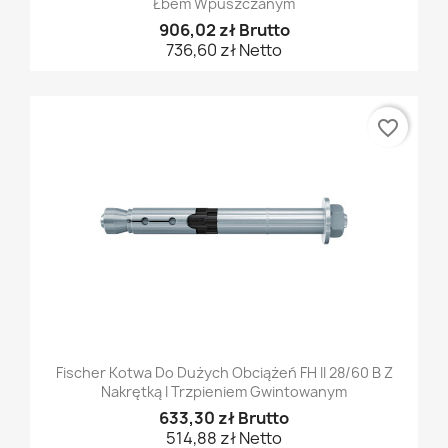
Łbem Wpuszczanym
906,02 zł Brutto
736,60 zł Netto
favorite_border
Fischer Kotwa Do Dużych Obciążeń FH II 28/60 B Z
Nakrętką I Trzpieniem Gwintowanym
633,30 zł Brutto
514,88 zł Netto