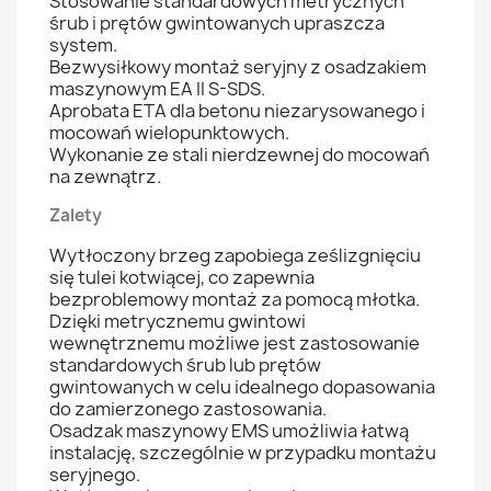
Stosowanie standardowych metrycznych
śrub i prętów gwintowanych upraszcza
system.
Bezwysiłkowy montaż seryjny z osadzakiem
maszynowym EA II S-SDS.
Aprobata ETA dla betonu niezarysowanego i
mocowań wielopunktowych.
Wykonanie ze stali nierdzewnej do mocowań
na zewnątrz.
Zalety
Wytłoczony brzeg zapobiega ześlizgnięciu
się tulei kotwiącej, co zapewnia
bezproblemowy montaż za pomocą młotka.
Dzięki metrycznemu gwintowi
wewnętrznemu możliwe jest zastosowanie
standardowych śrub lub prętów
gwintowanych w celu idealnego dopasowania
do zamierzonego zastosowania.
Osadzak maszynowy EMS umożliwia łatwą
instalację, szczególnie w przypadku montażu
seryjnego.