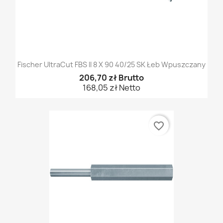
Fischer UltraCut FBS II 8 X 90 40/25 SK Łeb Wpuszczany
206,70 zł Brutto
168,05 zł Netto
favorite_border