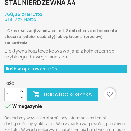
STAL NIERDZEWNA A4
760,35 zł Brutto
618,17 zł Netto
Czas realizacji zamówienia: 1-2 dni robocze od momentu
złożenia (odbiór osobisty) lub opłacenia (przelew)
zamówienia
Efektywna kosztowo kotwa wbijana z kołnierzem do
szybkiego i łatwego montażu
Ilość w opakowaniu:
25
Ilość

favorite_border
DODAJ DO KOSZYKA

W magazynie
Dokładamy wszelkich starań, aby informacje na temat
dostępności były aktualne. W przypadku wątpliwości, prosimy o
kontakt. W wiadomości zwrotnej otrzymają Państwo informację