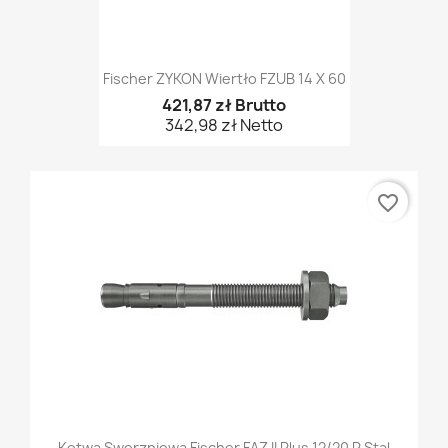
Fischer ZYKON Wiertło FZUB 14 X 60
421,87 zł Brutto
342,98 zł Netto
favorite_border
Kotwa Sworzniowa Fischer FAZ II Plus 12/20 R Stal