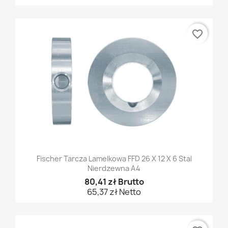
favorite_border
Fischer Tarcza Lamelkowa FFD 26 X 12 X 6 Stal
Nierdzewna A4
80,41 zł Brutto
65,37 zł Netto