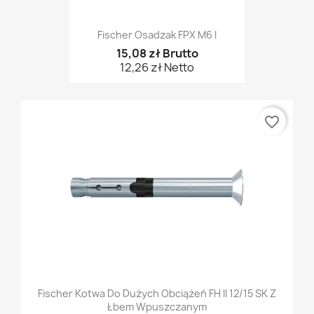
Fischer Osadzak FPX M6 I
15,08 zł Brutto
12,26 zł Netto
favorite_border
Fischer Kotwa Do Dużych Obciążeń FH II 12/15 SK Z
Łbem Wpuszczanym