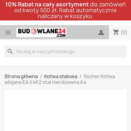
10% Rabat na cały asortyment
dla zamówień
od kwoty 500 zł. Rabat automatycznie
naliczany w koszyku.
shopping_cart


(0)
search
Strona główna
Kotwa stalowa
fischer Kotwa
wbijana EA II M12 stal nierdzewna A4