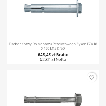
Fischer Kotwy Do Montażu Przelotowego Zykon FZA 18
X 130 M12 D/50
643,43 zł Brutto
523,11 zł Netto
favorite_border