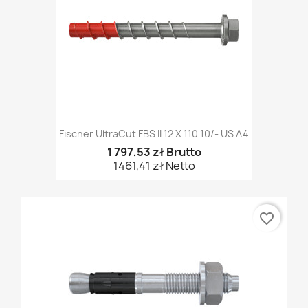
Fischer UltraCut FBS II 12 X 110 10/- US A4
1 797,53 zł Brutto
1461,41 zł Netto
favorite_border