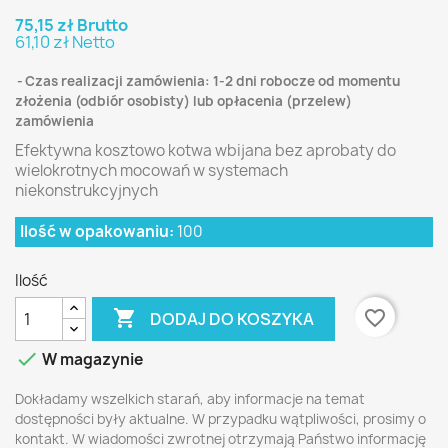
75,15 zł Brutto
61,10 zł Netto
Czas realizacji zamówienia: 1-2 dni robocze od momentu
złożenia (odbiór osobisty) lub opłacenia (przelew)
zamówienia
Efektywna kosztowo kotwa wbijana bez aprobaty do
wielokrotnych mocowań w systemach
niekonstrukcyjnych
Ilość w opakowaniu:
100
Ilość

favorite_border
DODAJ DO KOSZYKA

W magazynie
Dokładamy wszelkich starań, aby informacje na temat
dostępności były aktualne. W przypadku wątpliwości, prosimy o
kontakt. W wiadomości zwrotnej otrzymają Państwo informację