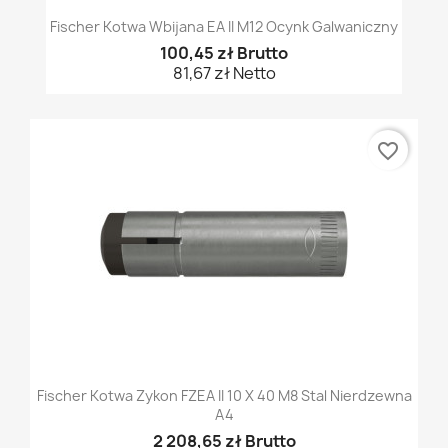
Fischer Kotwa Wbijana EA II M12 Ocynk Galwaniczny
100,45 zł Brutto
81,67 zł Netto
favorite_border
Fischer Kotwa Zykon FZEA II 10 X 40 M8 Stal Nierdzewna
A4
2 208,65 zł Brutto