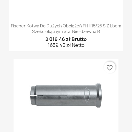
Fischer Kotwa Do Dużych Obciążeń FH II 15/25 S Z Łbem
Sześciokątnym Stal Nierdzewna R
2 016,46 zł Brutto
1639,40 zł Netto
favorite_border