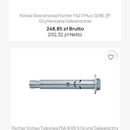
Kotwa Sworzniowa Fischer FAZ II Plus 12/80 ZP
Ocynkowana Galwanicznie
248,85 zł Brutto
202,32 zł Netto
favorite_border
Fischer Kotwa Tulejowa FSA 8/65 S Ocynk Galwaniczny