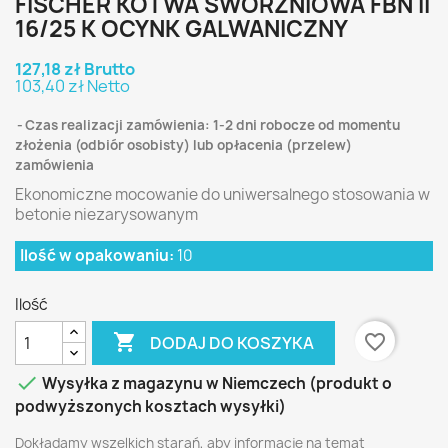
FISCHER KOTWA SWORZNIOWA FBN II
16/25 K OCYNK GALWANICZNY
127,18 zł Brutto
103,40 zł Netto
Czas realizacji zamówienia: 1-2 dni robocze od momentu
złożenia (odbiór osobisty) lub opłacenia (przelew)
zamówienia
Ekonomiczne mocowanie do uniwersalnego stosowania w
betonie niezarysowanym
Ilość w opakowaniu:
10
Ilość

favorite_border
DODAJ DO KOSZYKA

Wysyłka z magazynu w Niemczech (produkt o
podwyższonych kosztach wysyłki)
Dokładamy wszelkich starań, aby informacje na temat