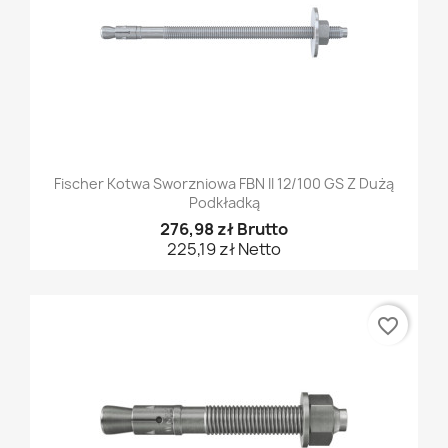
Fischer Kotwa Sworzniowa FBN II 12/100 GS Z Dużą
Podkładką
276,98 zł Brutto
225,19 zł Netto
favorite_border