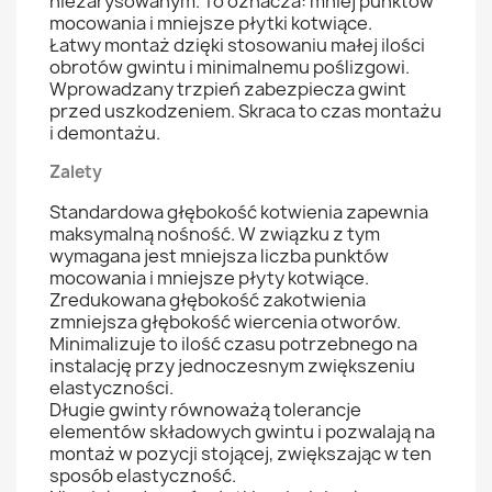
niezarysowanym. To oznacza: mniej punktów
mocowania i mniejsze płytki kotwiące.
Łatwy montaż dzięki stosowaniu małej ilości
obrotów gwintu i minimalnemu poślizgowi.
Wprowadzany trzpień zabezpiecza gwint
przed uszkodzeniem. Skraca to czas montażu
i demontażu.
Zalety
Standardowa głębokość kotwienia zapewnia
maksymalną nośność. W związku z tym
wymagana jest mniejsza liczba punktów
mocowania i mniejsze płyty kotwiące.
Zredukowana głębokość zakotwienia
zmniejsza głębokość wiercenia otworów.
Minimalizuje to ilość czasu potrzebnego na
instalację przy jednoczesnym zwiększeniu
elastyczności.
Długie gwinty równoważą tolerancje
elementów składowych gwintu i pozwalają na
montaż w pozycji stojącej, zwiększając w ten
sposób elastyczność.