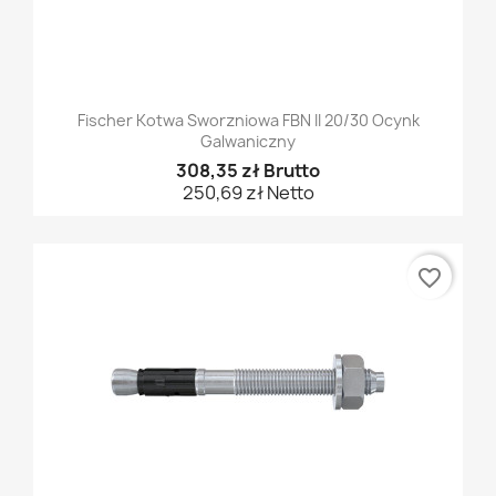
Fischer Kotwa Sworzniowa FBN II 20/30 Ocynk
Galwaniczny
308,35 zł Brutto
250,69 zł Netto
favorite_border