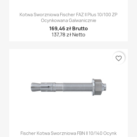
Kotwa Sworzniowa Fischer FAZ II Plus 10/100 ZP
Ocynkowana Galwanicznie
169,46 zł Brutto
137,78 zł Netto
favorite_border
Fischer Kotwa Sworzniowa FBN II 10/140 Ocynk