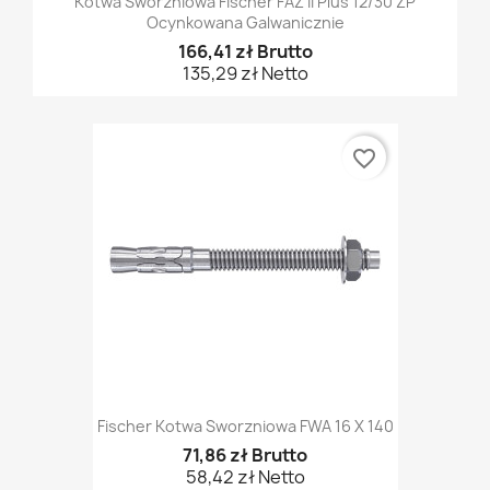
Kotwa Sworzniowa Fischer FAZ II Plus 12/30 ZP
Ocynkowana Galwanicznie
166,41 zł Brutto
135,29 zł Netto
favorite_border
Fischer Kotwa Sworzniowa FWA 16 X 140
71,86 zł Brutto
58,42 zł Netto