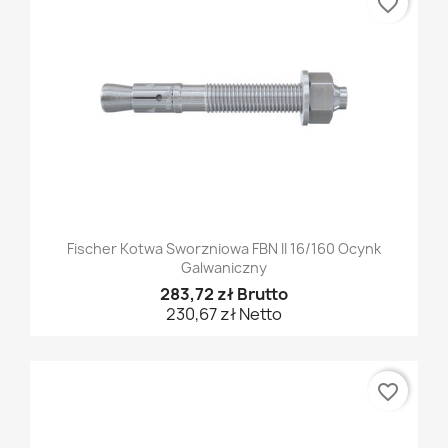
favorite_border
Fischer Kotwa Sworzniowa FBN II 16/160 Ocynk
Galwaniczny
283,72 zł Brutto
230,67 zł Netto
favorite_border