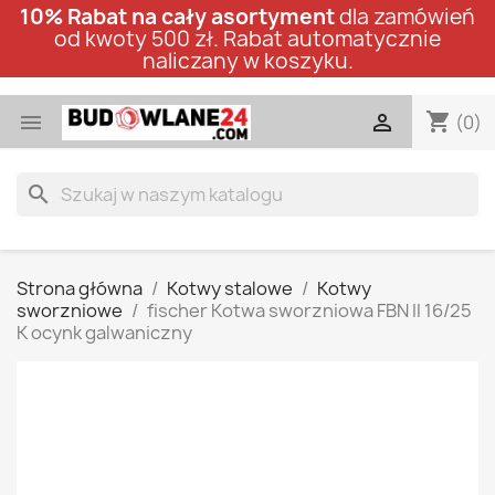
10% Rabat na cały asortyment
dla zamówień
od kwoty 500 zł. Rabat automatycznie
naliczany w koszyku.
shopping_cart


(0)
search
Strona główna
Kotwy stalowe
Kotwy
sworzniowe
fischer Kotwa sworzniowa FBN II 16/25
K ocynk galwaniczny