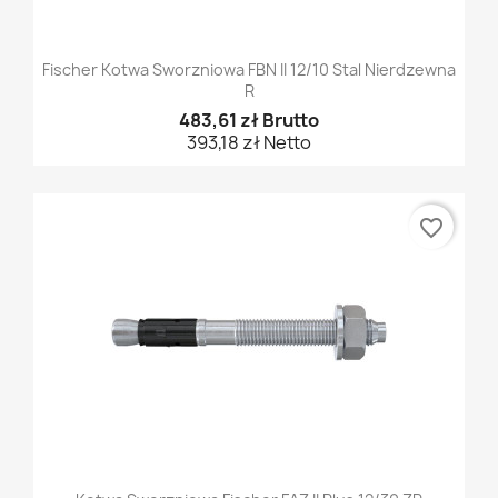
Fischer Kotwa Sworzniowa FBN II 12/10 Stal Nierdzewna
R
483,61 zł Brutto
393,18 zł Netto
favorite_border