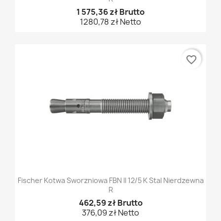
1 575,36 zł Brutto
1280,78 zł Netto
favorite_border
Fischer Kotwa Sworzniowa FBN II 12/5 K Stal Nierdzewna
R
462,59 zł Brutto
376,09 zł Netto