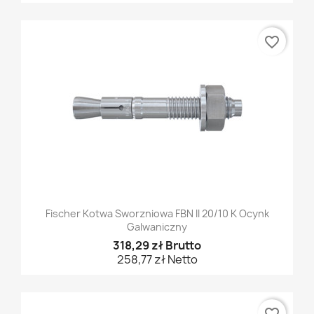
favorite_border
Fischer Kotwa Sworzniowa FBN II 20/10 K Ocynk
Galwaniczny
318,29 zł Brutto
258,77 zł Netto
favorite_border