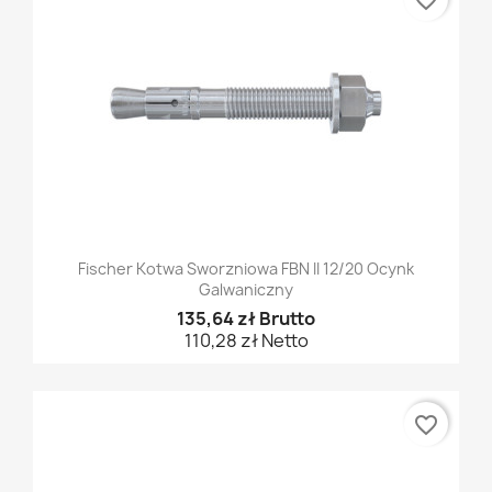
Fischer Kotwa Sworzniowa FBN II 12/20 Ocynk
Galwaniczny
135,64 zł Brutto
110,28 zł Netto
favorite_border