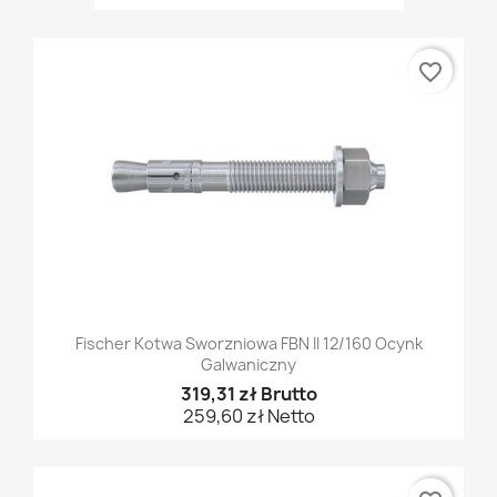
favorite_border
Fischer Kotwa Sworzniowa FBN II 12/160 Ocynk
Galwaniczny
319,31 zł Brutto
259,60 zł Netto