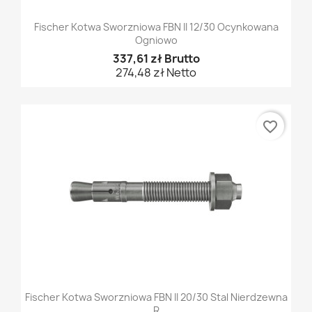
Fischer Kotwa Sworzniowa FBN II 12/30 Ocynkowana
Ogniowo
337,61 zł Brutto
274,48 zł Netto
favorite_border
Fischer Kotwa Sworzniowa FBN II 20/30 Stal Nierdzewna
R