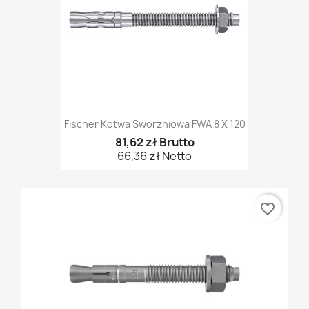
Fischer Kotwa Sworzniowa FWA 8 X 120
81,62 zł Brutto
66,36 zł Netto
favorite_border