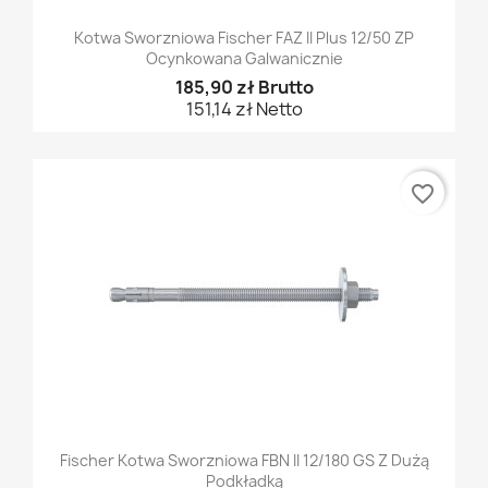
Kotwa Sworzniowa Fischer FAZ II Plus 12/50 ZP
Ocynkowana Galwanicznie
185,90 zł Brutto
151,14 zł Netto
favorite_border
Fischer Kotwa Sworzniowa FBN II 12/180 GS Z Dużą
Podkładką