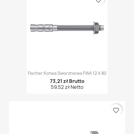
favorite_border
Fischer Kotwa Sworzniowa FWA 12 X 80
73,21 zł Brutto
59,52 zł Netto
favorite_border