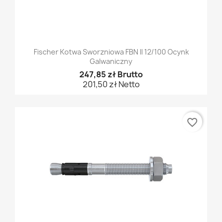
Fischer Kotwa Sworzniowa FBN II 12/100 Ocynk
Galwaniczny
247,85 zł Brutto
201,50 zł Netto
favorite_border