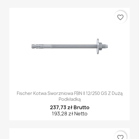
favorite_border
Fischer Kotwa Sworzniowa FBN II 12/250 GS Z Dużą
Podkładką
237,73 zł Brutto
193,28 zł Netto
favorite_border