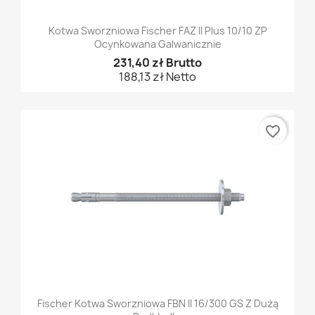
Kotwa Sworzniowa Fischer FAZ II Plus 10/10 ZP
Ocynkowana Galwanicznie
231,40 zł Brutto
188,13 zł Netto
favorite_border
Fischer Kotwa Sworzniowa FBN II 16/300 GS Z Dużą