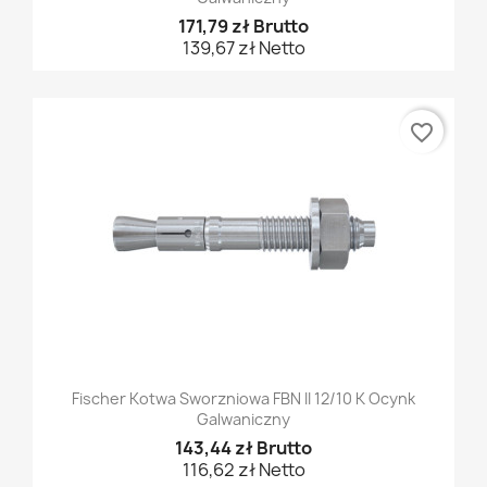
171,79 zł Brutto
139,67 zł Netto
favorite_border
Fischer Kotwa Sworzniowa FBN II 12/10 K Ocynk
Galwaniczny
143,44 zł Brutto
116,62 zł Netto