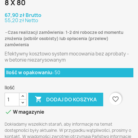
8 X 80
67,90 zł Brutto
55,20 zł Netto
Czas realizacji zamówienia: 1-2 dni robocze od momentu
złożenia (odbiór osobisty) lub opłacenia (przelew)
zamówienia
Efektywny kosztowo system mocowania bez aprobaty -
w betonie niezarysowanym
Ilość w opakowaniu:
50
Ilość

favorite_border
DODAJ DO KOSZYKA

W magazynie
Dokładamy wszelkich starań, aby informacje na temat
dostępności były aktualne. W przypadku wątpliwości, prosimy o
kontakt. W wiadomości zwrotnej otrzymają Państwo informację