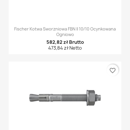
Fischer Kotwa Sworzniowa FBN II 10/10 Ocynkowana
Ogniowo
582,82 zł Brutto
473,84 zł Netto
favorite_border