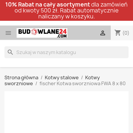
10% Rabat na cały asortyment
dla zamówień
od kwoty 500 zł. Rabat automatycznie
naliczany w koszyku.
shopping_cart


(0)
search
Strona główna
Kotwy stalowe
Kotwy
sworzniowe
fischer Kotwa sworzniowa FWA 8 x 80