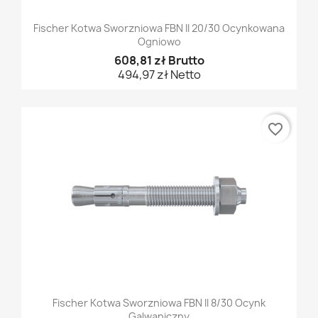
Fischer Kotwa Sworzniowa FBN II 20/30 Ocynkowana
Ogniowo
608,81 zł Brutto
494,97 zł Netto
favorite_border
Fischer Kotwa Sworzniowa FBN II 8/30 Ocynk
Galwaniczny