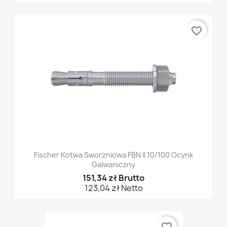
favorite_border
Fischer Kotwa Sworzniowa FBN II 10/100 Ocynk
Galwaniczny
151,34 zł Brutto
123,04 zł Netto