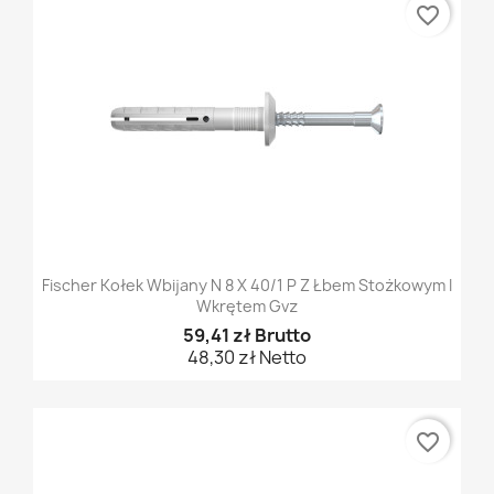
favorite_border
Fischer Kołek Wbijany N 8 X 40/1 P Z Łbem Stożkowym I
Wkrętem Gvz
59,41 zł Brutto
48,30 zł Netto
favorite_border