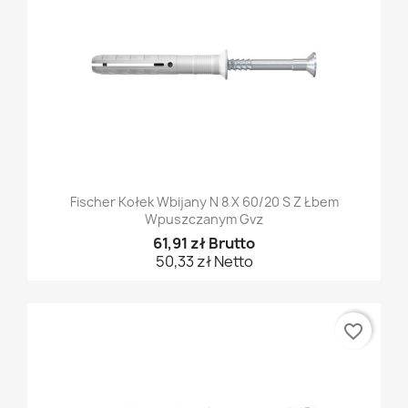
Fischer Kołek Wbijany N 8 X 60/20 S Z Łbem
Wpuszczanym Gvz
61,91 zł Brutto
50,33 zł Netto
favorite_border