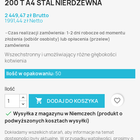
200 T A4 STAL NIERDZEWNA
2 449,47 zł Brutto
1991,44 zł Netto
Czas realizacji zamówienia: 1-2 dni robocze od momentu
złożenia (odbiór osobisty) lub opłacenia (przelew)
zamówienia
Wszechstronny i umożliwiający różne głębokości
kotwienia
Ilość w opakowaniu:
50
Ilość

favorite_border
DODAJ DO KOSZYKA

Wysyłka z magazynu w Niemczech (produkt o
podwyższonych kosztach wysyłki)
Dokładamy wszelkich starań, aby informacje na temat
dostępności były aktualne. W przypadku wątpliwości, prosimy o