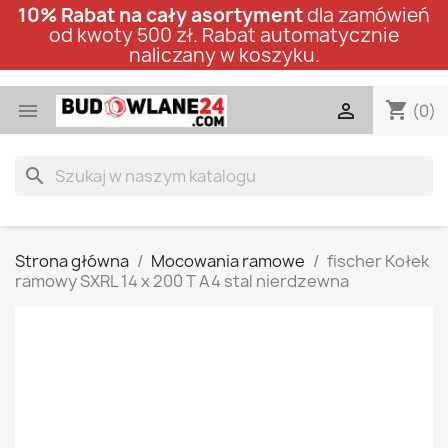
10% Rabat na cały asortyment
dla zamówień
od kwoty 500 zł. Rabat automatycznie
naliczany w koszyku.
shopping_cart


(0)
search
Strona główna
Mocowania ramowe
fischer Kołek
ramowy SXRL 14 x 200 T A4 stal nierdzewna