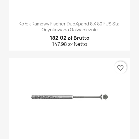
Kołek Ramowy Fischer DuoXpand 8 X 80 FUS Stal
Ocynkowana Galwanicznie
182,02 zł Brutto
147,98 zł Netto
favorite_border