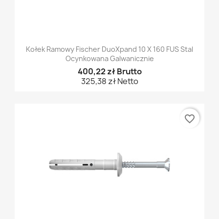
Kołek Ramowy Fischer DuoXpand 10 X 160 FUS Stal
Ocynkowana Galwanicznie
400,22 zł Brutto
325,38 zł Netto
favorite_border