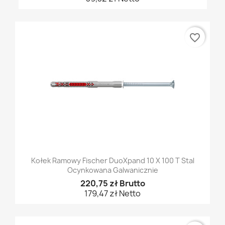
favorite_border
Kołek Ramowy Fischer DuoXpand 10 X 100 T Stal
Ocynkowana Galwanicznie
220,75 zł Brutto
179,47 zł Netto