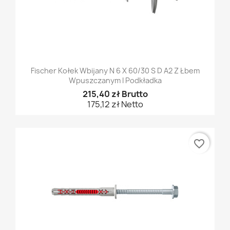
Fischer Kołek Wbijany N 6 X 60/30 S D A2 Z Łbem
Wpuszczanym I Podkładka
215,40 zł Brutto
175,12 zł Netto
favorite_border