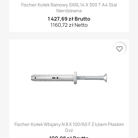
Fischer Kołek Ramowy SXRL 14 X 300 T A4 Stal
Nierdzewna
1 427,69 zł Brutto
1160,72 zł Netto
favorite_border
Fischer Kołek Wbijany N 8 X 100/60 F Z Łbem Płaskim
Gvz