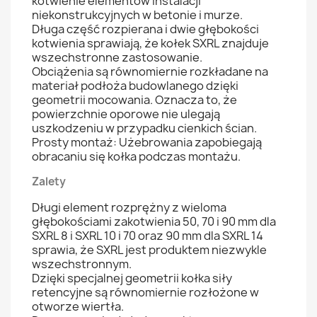
kotwienie elementów instalacji
niekonstrukcyjnych w betonie i murze.
Długa część rozpierana i dwie głębokości
kotwienia sprawiają, że kołek SXRL znajduje
wszechstronne zastosowanie.
Obciążenia są równomiernie rozkładane na
materiał podłoża budowlanego dzięki
geometrii mocowania. Oznacza to, że
powierzchnie oporowe nie ulegają
uszkodzeniu w przypadku cienkich ścian.
Prosty montaż: Użebrowania zapobiegają
obracaniu się kołka podczas montażu.
Zalety
Długi element rozprężny z wieloma
głębokościami zakotwienia 50, 70 i 90 mm dla
SXRL 8 i SXRL 10 i 70 oraz 90 mm dla SXRL 14
sprawia, że SXRL jest produktem niezwykle
wszechstronnym.
Dzięki specjalnej geometrii kołka siły
retencyjne są równomiernie rozłożone w
otworze wiertła.