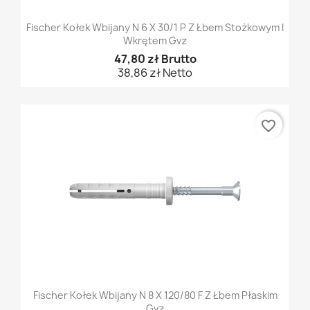
Fischer Kołek Wbijany N 6 X 30/1 P Z Łbem Stożkowym I
Wkrętem Gvz
47,80 zł Brutto
38,86 zł Netto
favorite_border
Fischer Kołek Wbijany N 8 X 120/80 F Z Łbem Płaskim
Gvz