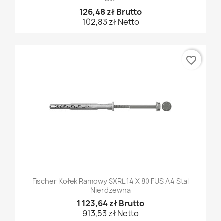
126,48 zł Brutto
102,83 zł Netto
favorite_border
Fischer Kołek Ramowy SXRL 14 X 80 FUS A4 Stal
Nierdzewna
1 123,64 zł Brutto
913,53 zł Netto