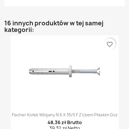
16 innych produktów w tej samej
kategorii:
favorite_border
Fischer Kołek Wbijany N 6 X 35/5 F Z Łbem Płaskim Gvz
48,36 zł Brutto
39,32 zł Netto