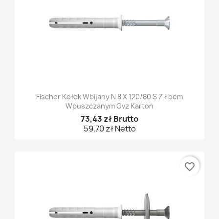
Fischer Kołek Wbijany N 8 X 120/80 S Z Łbem
Wpuszczanym Gvz Karton
73,43 zł Brutto
59,70 zł Netto
favorite_border