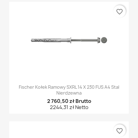
favorite_border
Fischer Kołek Ramowy SXRL 14 X 230 FUS A4 Stal
Nierdzewna
2 760,50 zł Brutto
2244,31 zł Netto
favorite_border