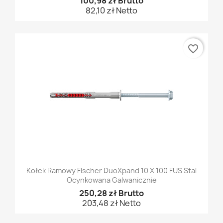
100,98 zł Brutto
82,10 zł Netto
favorite_border
Kołek Ramowy Fischer DuoXpand 10 X 100 FUS Stal
Ocynkowana Galwanicznie
250,28 zł Brutto
203,48 zł Netto