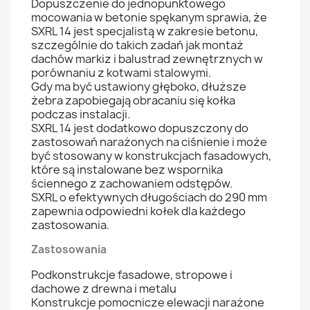
Dopuszczenie do jednopunktowego
mocowania w betonie spękanym sprawia, że
SXRL 14 jest specjalistą w zakresie betonu,
szczególnie do takich zadań jak montaż
dachów markiz i balustrad zewnętrznych w
porównaniu z kotwami stalowymi.
Gdy ma być ustawiony głęboko, dłuższe
żebra zapobiegają obracaniu się kołka
podczas instalacji.
SXRL 14 jest dodatkowo dopuszczony do
zastosowań narażonych na ciśnienie i może
być stosowany w konstrukcjach fasadowych,
które są instalowane bez wspornika
ściennego z zachowaniem odstępów.
SXRL o efektywnych długościach do 290 mm
zapewnia odpowiedni kołek dla każdego
zastosowania.
Zastosowania
Podkonstrukcje fasadowe, stropowe i
dachowe z drewna i metalu
Konstrukcje pomocnicze elewacji narażone