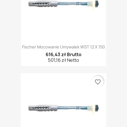
Fischer Mocowanie Umywalek WST 12 X 150
616,43 zł Brutto
501,16 zł Netto
favorite_border