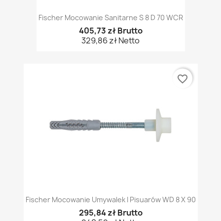
Fischer Mocowanie Sanitarne S 8 D 70 WCR
405,73 zł Brutto
329,86 zł Netto
favorite_border
Fischer Mocowanie Umywalek I Pisuarów WD 8 X 90
295,84 zł Brutto