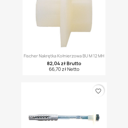
Fischer Nakrętka Kołnierzowa BU M 12 MH
82,04 zł Brutto
66,70 zł Netto
favorite_border