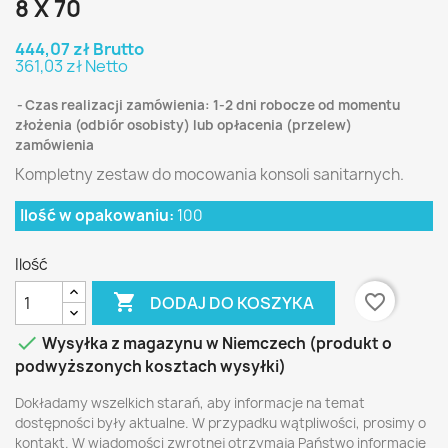
8 X 70
444,07 zł Brutto
361,03 zł Netto
Czas realizacji zamówienia: 1-2 dni robocze od momentu
złożenia (odbiór osobisty) lub opłacenia (przelew)
zamówienia
Kompletny zestaw do mocowania konsoli sanitarnych.
Ilość w opakowaniu:
100
Ilość

favorite_border
DODAJ DO KOSZYKA

Wysyłka z magazynu w Niemczech (produkt o
podwyższonych kosztach wysyłki)
Dokładamy wszelkich starań, aby informacje na temat
dostępności były aktualne. W przypadku wątpliwości, prosimy o
kontakt. W wiadomości zwrotnej otrzymają Państwo informację