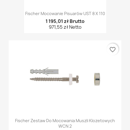
Fischer Mocowanie Pisuarów UST 8 X 110
1 195,01 zł Brutto
971,55 zł Netto
favorite_border
Fischer Zestaw Do Mocowania Muszli Klozetowych
WCN 2