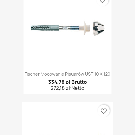
favorite_border
Fischer Mocowanie Pisuarów UST 10 X 120
334,78 zł Brutto
272,18 zł Netto
favorite_border