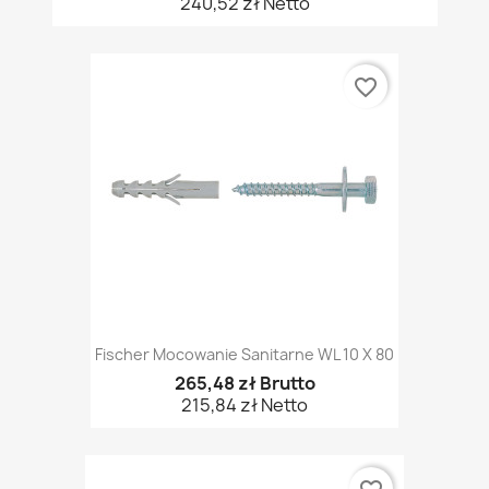
240,52 zł Netto
favorite_border
Fischer Mocowanie Sanitarne WL 10 X 80
265,48 zł Brutto
215,84 zł Netto