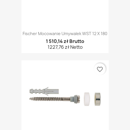
Fischer Mocowanie Umywalek WST 12 X 180
1 510,14 zł Brutto
1227,76 zł Netto
favorite_border