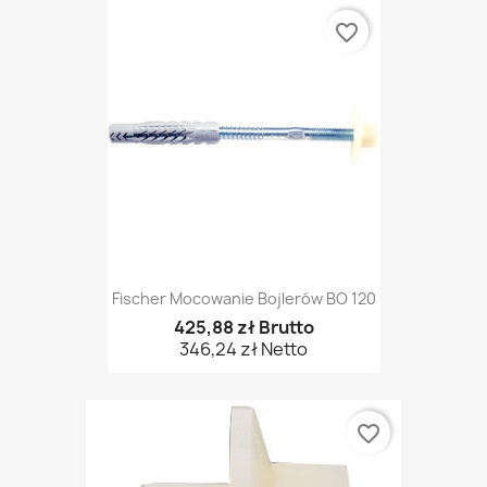
favorite_border
Fischer Mocowanie Bojlerów BO 120
425,88 zł Brutto
346,24 zł Netto
favorite_border