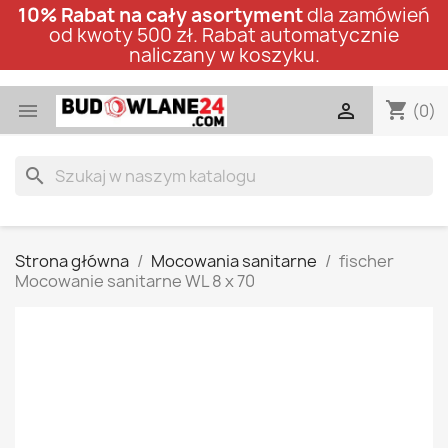
10% Rabat na cały asortyment
dla zamówień
od kwoty 500 zł. Rabat automatycznie
naliczany w koszyku.
shopping_cart


(0)
search
Strona główna
Mocowania sanitarne
fischer
Mocowanie sanitarne WL 8 x 70