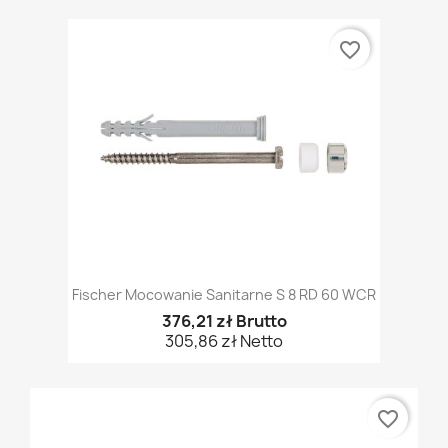
favorite_border
Fischer Mocowanie Sanitarne S 8 RD 60 WCR
376,21 zł Brutto
305,86 zł Netto
favorite_border