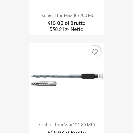
Fischer TherMax 10/200 M6
416,00 zł Brutto
338,21 zł Netto
favorite_border
Fischer TherMax 10/180 M10
406,67 zł Brutto