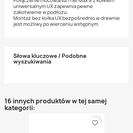
Połączenie mocowania TherMax 8 z kołkiem
uniwersalnym UX zapewnia pewne
zakotwienie w podłożu.
Montaż bez kołka UX bezpośrednio w drewnie
jest możliwy po wierceniu wstępnym.
Słowa kluczowe / Podobne
wyszukiwania
16 innych produktów w tej samej
kategorii:
favorite_border