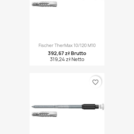
Fischer TherMax 10/120 M10
392,67 zł Brutto
319,24 zł Netto
favorite_border