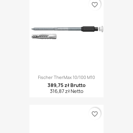
favorite_border
Fischer TherMax 10/100 M10
389,75 zł Brutto
316,87 zł Netto
favorite_border