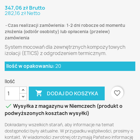
347,06 zł Brutto
282,16 zł Netto
Czas realizacji zamówienia: 1-2 dni robocze od momentu
złożenia (odbiór osobisty) lub opłacenia (przelew)
zamówienia
System mocowań dla zewnętrznych kompozytowych
izolacji (ETICS) z odgrodzeniem termicznym.
Ilość w opakowaniu:
20
Ilość

favorite_border
DODAJ DO KOSZYKA

Wysyłka z magazynu w Niemczech (produkt o
podwyższonych kosztach wysyłki)
Dokładamy wszelkich starań, aby informacje na temat
dostępności były aktualne. W przypadku wątpliwości, prosimy o
kontakt. W wiadomości zwrotnej otrzymają Państwo informację