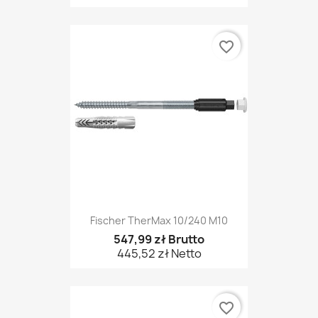
favorite_border
Fischer TherMax 10/240 M10
547,99 zł Brutto
445,52 zł Netto
favorite_border