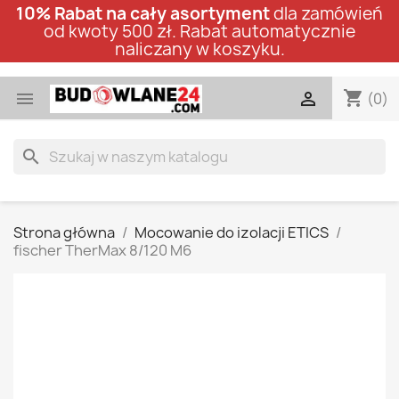
10% Rabat na cały asortyment
dla zamówień
od kwoty 500 zł. Rabat automatycznie
naliczany w koszyku.
shopping_cart


(0)
search
Strona główna
Mocowanie do izolacji ETICS
fischer TherMax 8/120 M6