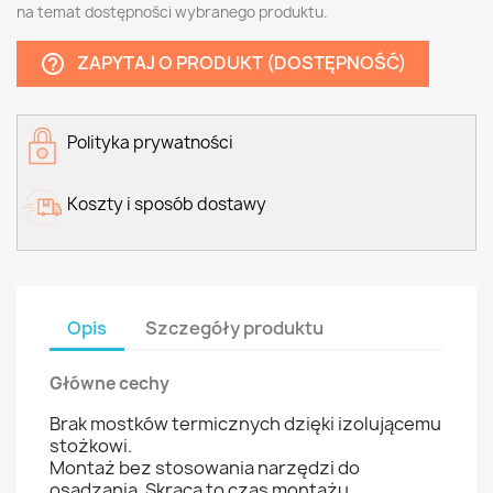
na temat dostępności wybranego produktu.
ZAPYTAJ O PRODUKT (DOSTĘPNOŚĆ)
help_outline
Polityka prywatności
Koszty i sposób dostawy
Opis
Szczegóły produktu
Główne cechy
Brak mostków termicznych dzięki izolującemu
stożkowi.
Montaż bez stosowania narzędzi do
osadzania. Skraca to czas montażu.