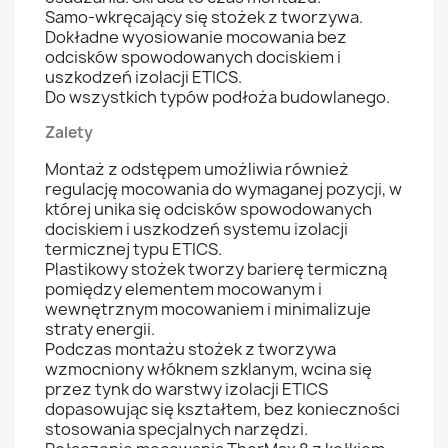
Samo-wkręcający się stożek z tworzywa.
Dokładne wyosiowanie mocowania bez
odcisków spowodowanych dociskiem i
uszkodzeń izolacji ETICS.
Do wszystkich typów podłoża budowlanego.
Zalety
Montaż z odstępem umożliwia również
regulację mocowania do wymaganej pozycji, w
której unika się odcisków spowodowanych
dociskiem i uszkodzeń systemu izolacji
termicznej typu ETICS.
Plastikowy stożek tworzy barierę termiczną
pomiędzy elementem mocowanym i
wewnętrznym mocowaniem i minimalizuje
straty energii.
Podczas montażu stożek z tworzywa
wzmocniony włóknem szklanym, wcina się
przez tynk do warstwy izolacji ETICS
dopasowując się kształtem, bez konieczności
stosowania specjalnych narzędzi.