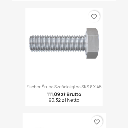
favorite_border
Fischer Śruba Sześciokątna SKS 8 X 45
111,09 zł Brutto
90,32 zł Netto
favorite_border