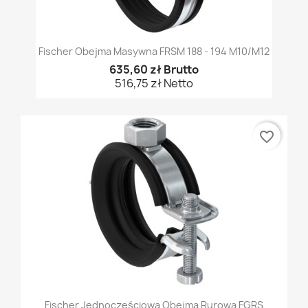
Fischer Obejma Masywna FRSM 188 - 194 M10/M12
635,60 zł Brutto
516,75 zł Netto
favorite_border
Fischer Jednoczęściowa Obejma Rurowa FGRS