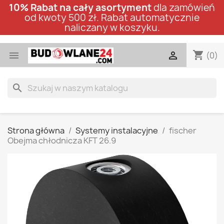
10% Rabat na cały asortyment
dla zamówień
od kwoty 500 zł. Rabat automatycznie
naliczany w koszyku.
shopping_cart


(0)
search
Strona główna
Systemy instalacyjne
fischer
Obejma chłodnicza KFT 26.9