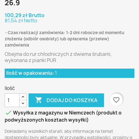
26.9
100,29 zł Brutto
81,54 zł Netto
Czas realizacji zamówienia: 1-2 dni robocze od momentu
złożenia (odbiór osobisty) lub opłacenia (przelew)
zamówienia
Obejma do rur chłodniczych z dwiema śrubami,
wykonana z pianki PUR
Ilość w opakowaniu:
1
Ilość

favorite_border
DODAJ DO KOSZYKA

Wysyłka z magazynu w Niemczech (produkt o
podwyższonych kosztach wysyłki)
Dokładamy wszelkich starań, aby informacje na temat
dostępności były aktualne. W przypadku wątpliwości, prosimy o