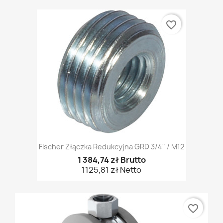
favorite_border
Fischer Złączka Redukcyjna GRD 3/4" / M12
1 384,74 zł Brutto
1125,81 zł Netto
favorite_border