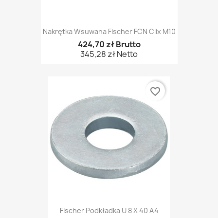
Nakrętka Wsuwana Fischer FCN Clix M10
424,70 zł Brutto
345,28 zł Netto
favorite_border
Fischer Podkładka U 8 X 40 A4