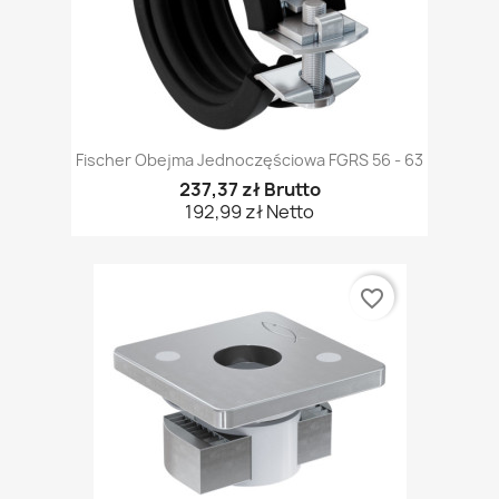
Fischer Obejma Jednoczęściowa FGRS 56 - 63
237,37 zł Brutto
192,99 zł Netto
favorite_border