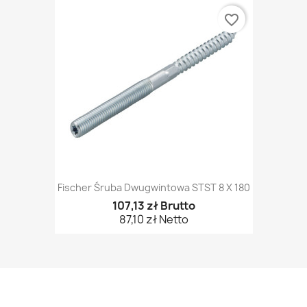
favorite_border
Fischer Śruba Dwugwintowa STST 8 X 180
107,13 zł Brutto
87,10 zł Netto