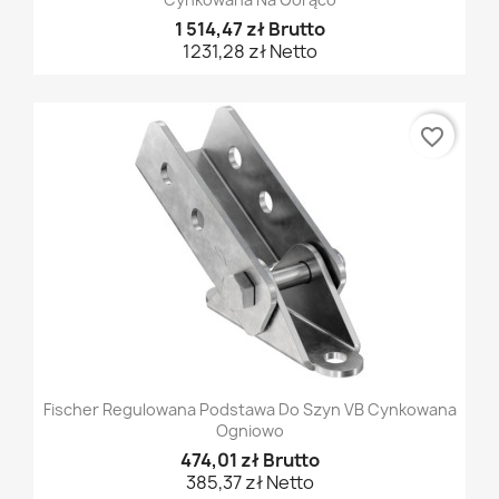
1 514,47 zł Brutto
1231,28 zł Netto
favorite_border
Fischer Regulowana Podstawa Do Szyn VB Cynkowana
Ogniowo
474,01 zł Brutto
385,37 zł Netto