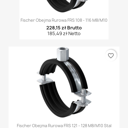
Fischer Obejma Rurowa FRS 108 - 116 M8/M10
228,15 zł Brutto
185,49 zł Netto
favorite_border
Fischer Obejma Rurowa FRS 121 - 128 M8/M10 Stal