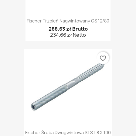
Fischer Trzpień Nagwintowany GS 12/80
288,63 zł Brutto
234,66 zł Netto
favorite_border
Fischer Śruba Dwugwintowa STST 8 X 100