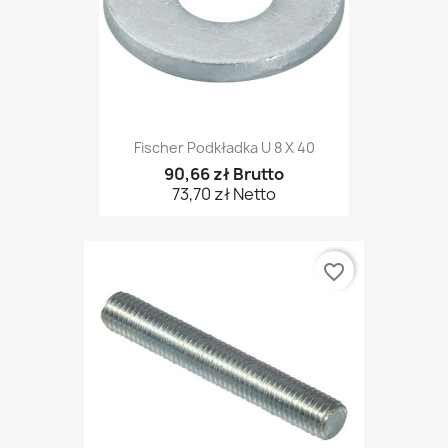
Fischer Podkładka U 8 X 40
90,66 zł Brutto
73,70 zł Netto
favorite_border