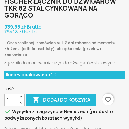
FISCHER ŁĄCZNIK DO DŹWIGARÓW
TKR 82 STAL CYNKOWANA NA
GORĄCO
939,95 zł Brutto
764,18 zł Netto
Czas realizacji zamówienia: 1-2 dni robocze od momentu
złożenia (odbiór osobisty) lub opłacenia (przelew)
zamówienia
Łącznik do mocowania szyn do dźwigarów stalowych
Ilość w opakowaniu:
20
Ilość

favorite_border
DODAJ DO KOSZYKA

Wysyłka z magazynu w Niemczech (produkt o
podwyższonych kosztach wysyłki)
Dokładamy wszelkich starań, aby informacje na temat