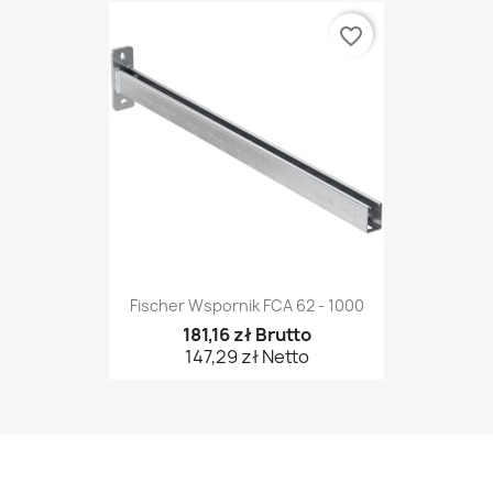
favorite_border
Fischer Wspornik FCA 62 - 1000
181,16 zł Brutto
147,29 zł Netto