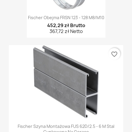
Fischer Obejma FRSN 123 - 128 M8/M10
452,29 zł Brutto
367,72 zł Netto
favorite_border
Fischer Szyna Montażowa FUS 62D/2.5 - 6 M Stal
Cynkowana Na Gorąco