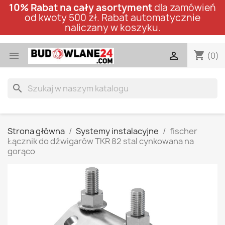
10% Rabat na cały asortyment
dla zamówień
od kwoty 500 zł. Rabat automatycznie
naliczany w koszyku.
shopping_cart


(0)
search
Strona główna
Systemy instalacyjne
fischer
Łącznik do dźwigarów TKR 82 stal cynkowana na
gorąco