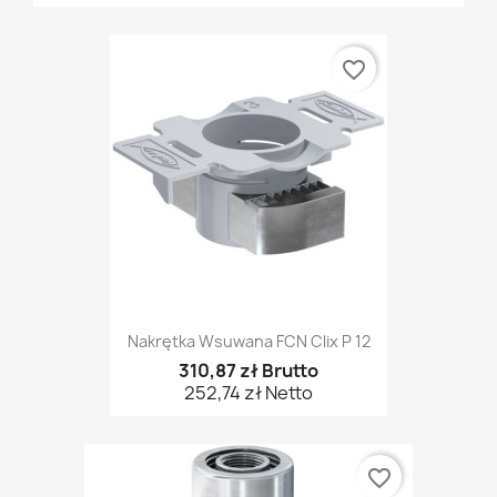
favorite_border
Nakrętka Wsuwana FCN Clix P 12
310,87 zł Brutto
252,74 zł Netto
favorite_border