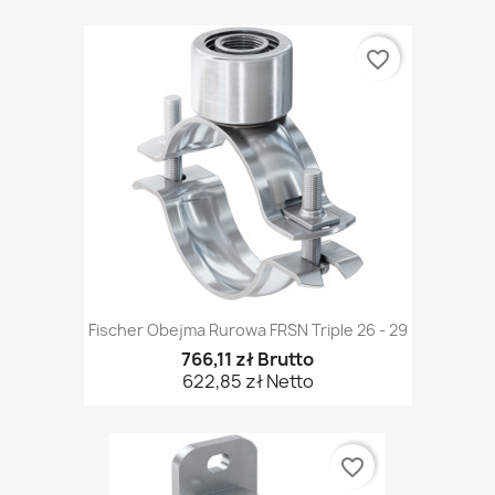
favorite_border
Fischer Obejma Rurowa FRSN Triple 26 - 29
766,11 zł Brutto
622,85 zł Netto
favorite_border