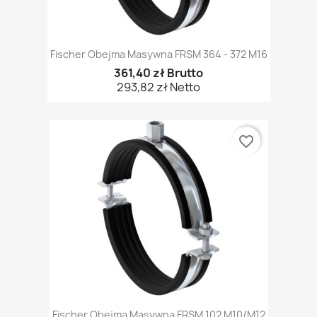
Fischer Obejma Masywna FRSM 364 - 372 M16
361,40 zł Brutto
293,82 zł Netto
favorite_border
Fischer Obejma Masywna FRSM 102 M10/M12