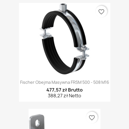
favorite_border
Fischer Obejma Masywna FRSM 500 - 508 M16
477,57 zł Brutto
388,27 zł Netto
favorite_border