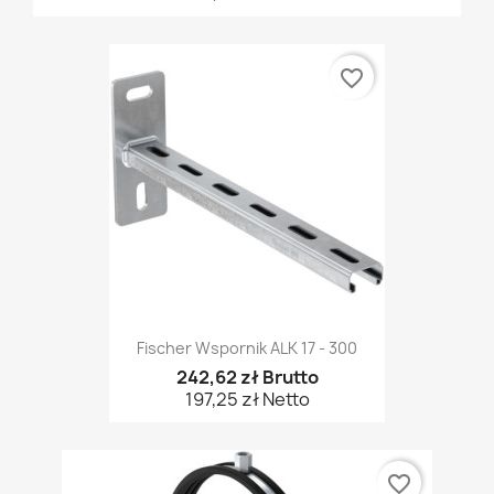
favorite_border
Fischer Wspornik ALK 17 - 300
242,62 zł Brutto
197,25 zł Netto
favorite_border