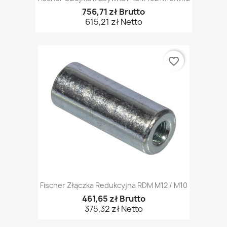
756,71 zł Brutto
615,21 zł Netto
favorite_border
Fischer Złączka Redukcyjna RDM M12 / M10
461,65 zł Brutto
375,32 zł Netto