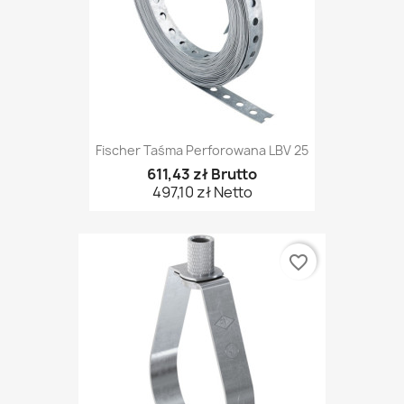
Fischer Taśma Perforowana LBV 25
611,43 zł Brutto
497,10 zł Netto
favorite_border