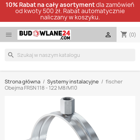
10% Rabat na cały asortyment
dla zamówień
od kwoty 500 zł. Rabat automatycznie
naliczany w koszyku.
shopping_cart


(0)
search
Strona główna
Systemy instalacyjne
fischer
Obejma FRSN 118 - 122 M8/M10