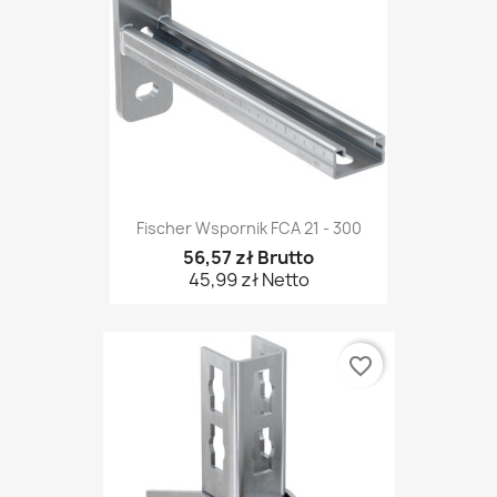
Fischer Wspornik FCA 21 - 300
56,57 zł Brutto
45,99 zł Netto
favorite_border