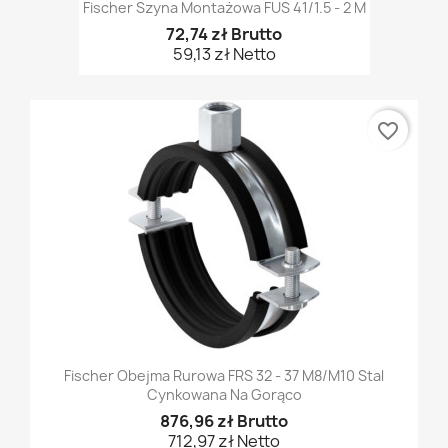
Fischer Szyna Montażowa FUS 41/1.5 - 2 M
72,74 zł Brutto
59,13 zł Netto
favorite_border
Fischer Obejma Rurowa FRS 32 - 37 M8/M10 Stal
Cynkowana Na Gorąco
876,96 zł Brutto
712,97 zł Netto