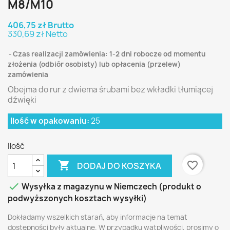
M8/M10
406,75 zł Brutto
330,69 zł Netto
Czas realizacji zamówienia: 1-2 dni robocze od momentu
złożenia (odbiór osobisty) lub opłacenia (przelew)
zamówienia
Obejma do rur z dwiema śrubami bez wkładki tłumiącej
dźwięki
Ilość w opakowaniu:
25
Ilość

favorite_border
DODAJ DO KOSZYKA

Wysyłka z magazynu w Niemczech (produkt o
podwyższonych kosztach wysyłki)
Dokładamy wszelkich starań, aby informacje na temat
dostępności były aktualne. W przypadku wątpliwości, prosimy o