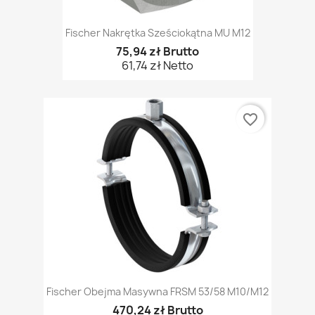
Fischer Nakrętka Sześciokątna MU M12
75,94 zł Brutto
61,74 zł Netto
favorite_border
Fischer Obejma Masywna FRSM 53/58 M10/M12
470,24 zł Brutto