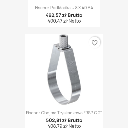
Fischer Podkładka U 8 X 40 A4
492,57 zł Brutto
400,47 zł Netto
favorite_border
Fischer Obejma Tryskaczowa FRSP C 2"
502,81 zł Brutto
408,79 zł Netto