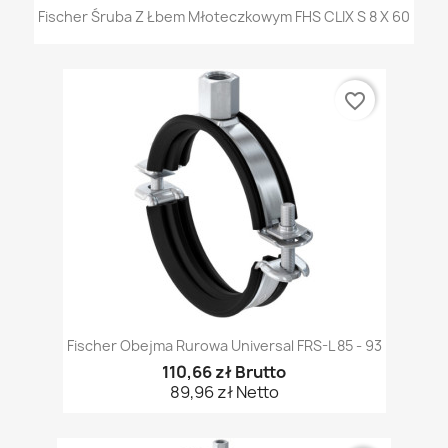
Fischer Śruba Z Łbem Młoteczkowym FHS CLIX S 8 X 60
favorite_border
Fischer Obejma Rurowa Universal FRS-L 85 - 93
110,66 zł Brutto
89,96 zł Netto