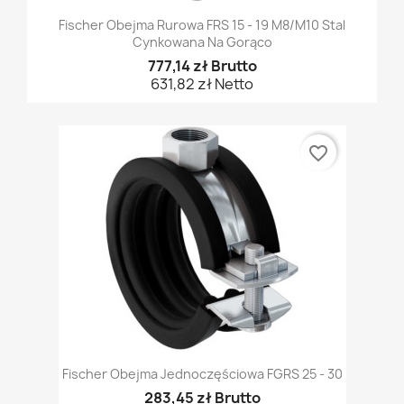
Fischer Obejma Rurowa FRS 15 - 19 M8/M10 Stal
Cynkowana Na Gorąco
777,14 zł Brutto
631,82 zł Netto
favorite_border
Fischer Obejma Jednoczęściowa FGRS 25 - 30
283,45 zł Brutto