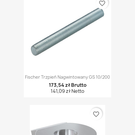
favorite_border
Fischer Trzpień Nagwintowany GS 10/200
173,54 zł Brutto
141,09 zł Netto
favorite_border