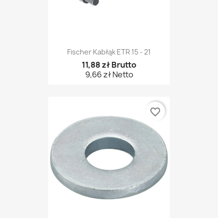
Fischer Kabłąk ETR 15 - 21
11,88 zł Brutto
9,66 zł Netto
favorite_border