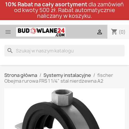
10% Rabat na cały asortyment
dla zamówień
od kwoty 500 zł. Rabat automatycznie
naliczany w koszyku.
shopping_cart


(0)
search
Strona główna
Systemy instalacyjne
fischer
Obejma rurowa FRS 1 1/4" stal nierdzewna A2