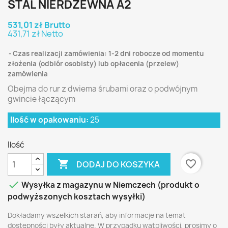
STAL NIERDZEWNA A2
531,01 zł Brutto
431,71 zł Netto
Czas realizacji zamówienia: 1-2 dni robocze od momentu
złożenia (odbiór osobisty) lub opłacenia (przelew)
zamówienia
Obejma do rur z dwiema śrubami oraz o podwójnym
gwincie łączącym
Ilość w opakowaniu:
25
Ilość

favorite_border
DODAJ DO KOSZYKA

Wysyłka z magazynu w Niemczech (produkt o
podwyższonych kosztach wysyłki)
Dokładamy wszelkich starań, aby informacje na temat
dostępności były aktualne. W przypadku wątpliwości, prosimy o