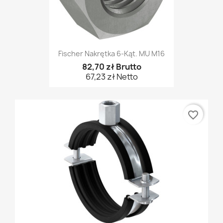
Fischer Nakrętka 6-Kąt. MU M16
82,70 zł Brutto
67,23 zł Netto
favorite_border