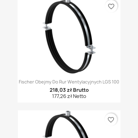
favorite_border
Fischer Obejmy Do Rur Wentylacyjnych LGS 100
218,03 zł Brutto
177,26 zł Netto
favorite_border