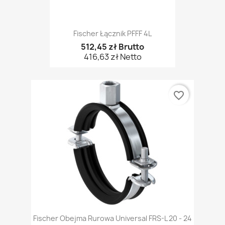
Fischer Łącznik PFFF 4L
512,45 zł Brutto
416,63 zł Netto
favorite_border
Fischer Obejma Rurowa Universal FRS-L 20 - 24