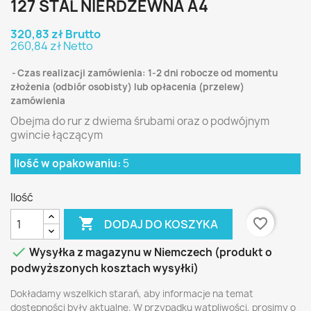
127 STAL NIERDZEWNA A4
320,83 zł Brutto
260,84 zł Netto
Czas realizacji zamówienia: 1-2 dni robocze od momentu
złożenia (odbiór osobisty) lub opłacenia (przelew)
zamówienia
Obejma do rur z dwiema śrubami oraz o podwójnym
gwincie łączącym
Ilość w opakowaniu:
5
Ilość

favorite_border
DODAJ DO KOSZYKA

Wysyłka z magazynu w Niemczech (produkt o
podwyższonych kosztach wysyłki)
Dokładamy wszelkich starań, aby informacje na temat
dostępności były aktualne. W przypadku wątpliwości, prosimy o