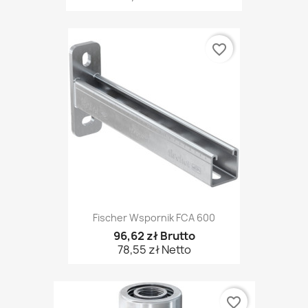
favorite_border
Fischer Wspornik FCA 600
96,62 zł Brutto
78,55 zł Netto
favorite_border