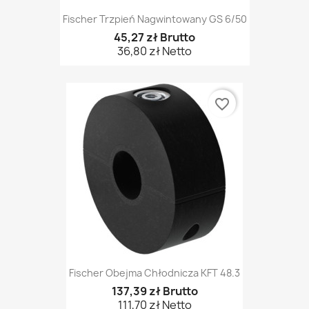
Fischer Trzpień Nagwintowany GS 6/50
45,27 zł Brutto
36,80 zł Netto
favorite_border
Fischer Obejma Chłodnicza KFT 48.3
137,39 zł Brutto
111,70 zł Netto