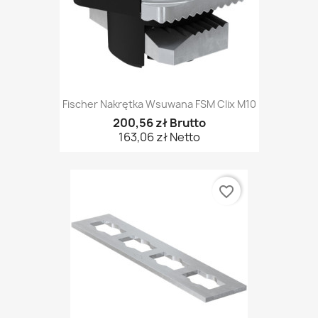
Fischer Nakrętka Wsuwana FSM Clix M10
200,56 zł Brutto
163,06 zł Netto
favorite_border