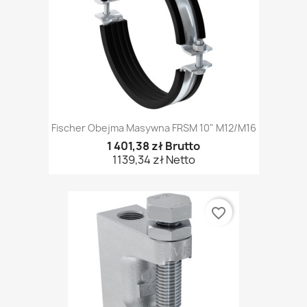
Fischer Obejma Masywna FRSM 10" M12/M16
1 401,38 zł Brutto
1139,34 zł Netto
favorite_border