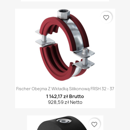
favorite_border
Fischer Obejma Z Wkładką Silikonową FRSH 32 - 37
1 142,17 zł Brutto
928,59 zł Netto
favorite_border