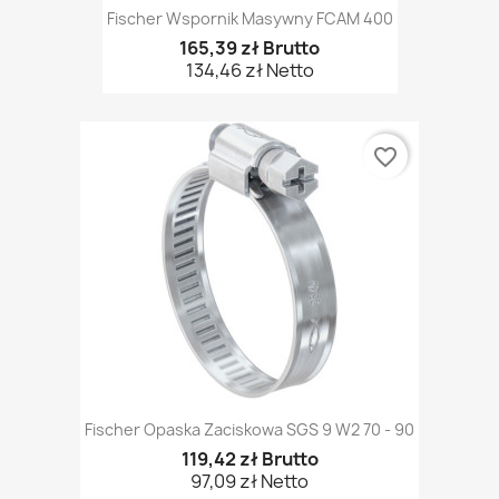
Fischer Wspornik Masywny FCAM 400
165,39 zł Brutto
134,46 zł Netto
favorite_border
Fischer Opaska Zaciskowa SGS 9 W2 70 - 90
119,42 zł Brutto
97,09 zł Netto