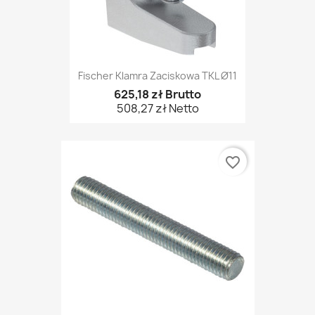
Fischer Klamra Zaciskowa TKL Ø11
625,18 zł Brutto
508,27 zł Netto
favorite_border