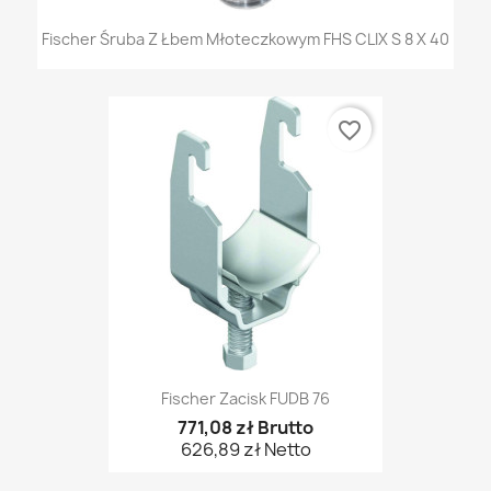
Fischer Śruba Z Łbem Młoteczkowym FHS CLIX S 8 X 40
favorite_border
Fischer Zacisk FUDB 76
771,08 zł Brutto
626,89 zł Netto