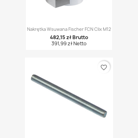
Nakrętka Wsuwana Fischer FCN Clix M12
482,15 zł Brutto
391,99 zł Netto
favorite_border