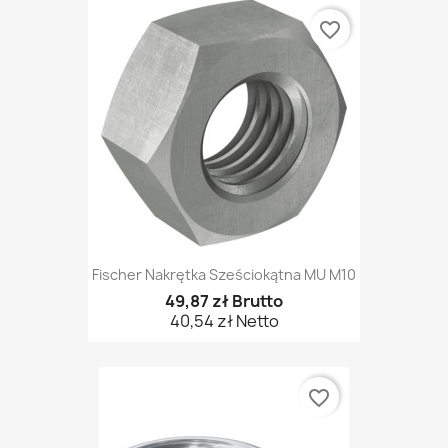
favorite_border
Fischer Nakrętka Sześciokątna MU M10
49,87 zł Brutto
40,54 zł Netto
favorite_border