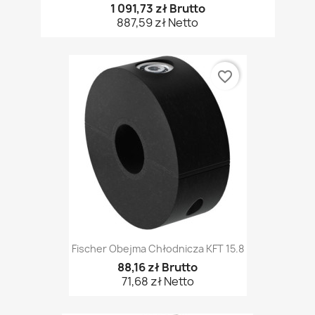
1 091,73 zł Brutto
887,59 zł Netto
favorite_border
Fischer Obejma Chłodnicza KFT 15.8
88,16 zł Brutto
71,68 zł Netto