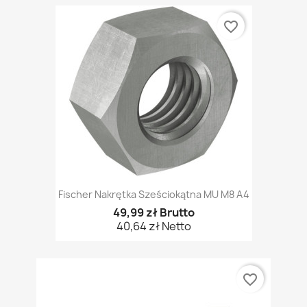
favorite_border
Fischer Nakrętka Sześciokątna MU M8 A4
49,99 zł Brutto
40,64 zł Netto
favorite_border