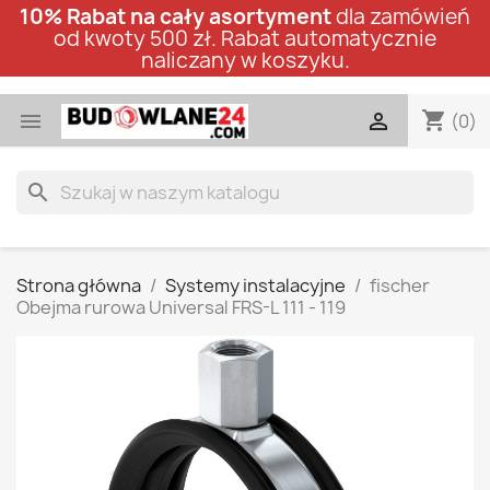
10% Rabat na cały asortyment
dla zamówień
od kwoty 500 zł. Rabat automatycznie
naliczany w koszyku.
shopping_cart


(0)
search
Strona główna
Systemy instalacyjne
fischer
Obejma rurowa Universal FRS-L 111 - 119