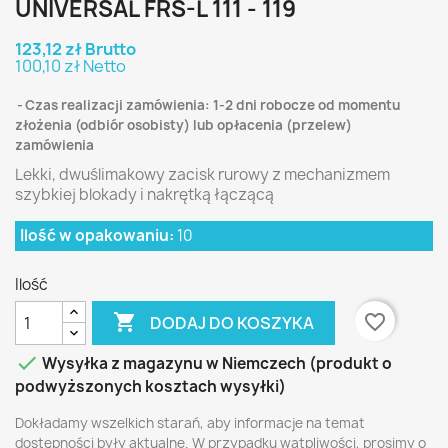
UNIVERSAL FRS-L 111 - 119
123,12 zł Brutto
100,10 zł Netto
Czas realizacji zamówienia: 1-2 dni robocze od momentu
złożenia (odbiór osobisty) lub opłacenia (przelew)
zamówienia
Lekki, dwuślimakowy zacisk rurowy z mechanizmem
szybkiej blokady i nakrętką łączącą
Ilość w opakowaniu:
10
Ilość

favorite_border
DODAJ DO KOSZYKA

Wysyłka z magazynu w Niemczech (produkt o
podwyższonych kosztach wysyłki)
Dokładamy wszelkich starań, aby informacje na temat
dostępności były aktualne. W przypadku wątpliwości, prosimy o