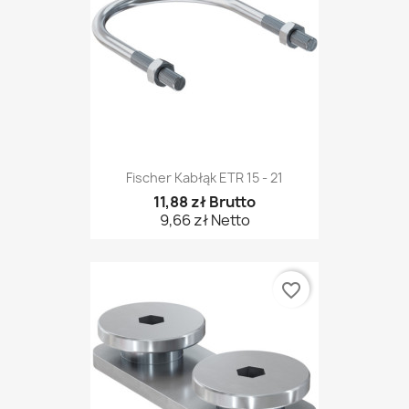
Fischer Kabłąk ETR 15 - 21
11,88 zł Brutto
9,66 zł Netto
favorite_border