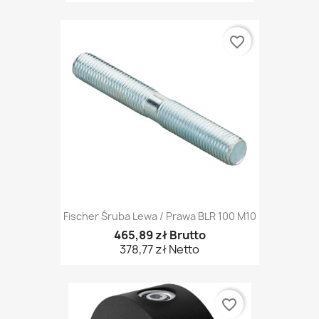
favorite_border
Fischer Śruba Lewa / Prawa BLR 100 M10
465,89 zł Brutto
378,77 zł Netto
favorite_border