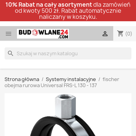
10% Rabat na cały asortyment
dla zamówień
od kwoty 500 zł. Rabat automatycznie
naliczany w koszyku.
shopping_cart


(0)
search
Strona główna
Systemy instalacyjne
fischer
obejma rurowa Universal FRS-L 130 - 137