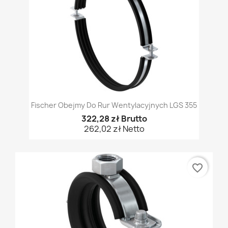
Fischer Obejmy Do Rur Wentylacyjnych LGS 355
322,28 zł Brutto
262,02 zł Netto
favorite_border