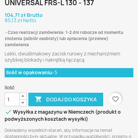
UNIVERSAL FRS-L 130 - 137
104,71 zł Brutto
85,13 zł Netto
Czas realizacji zamówienia: 1-2 dni robocze od momentu
złożenia (odbiór osobisty) lub opłacenia (przelew)
zamówienia
Lekki, dwuślimakowy zacisk rurowy z mechanizmem
szybkiej blokady i nakrętką łączącą
Ilość w opakowaniu:
5
Ilość

favorite_border
DODAJ DO KOSZYKA

Wysyłka z magazynu w Niemczech (produkt o
podwyższonych kosztach wysyłki)
Dokładamy wszelkich starań, aby informacje na temat
dostępności były aktualne. W przypadku wątpliwości, prosimy o