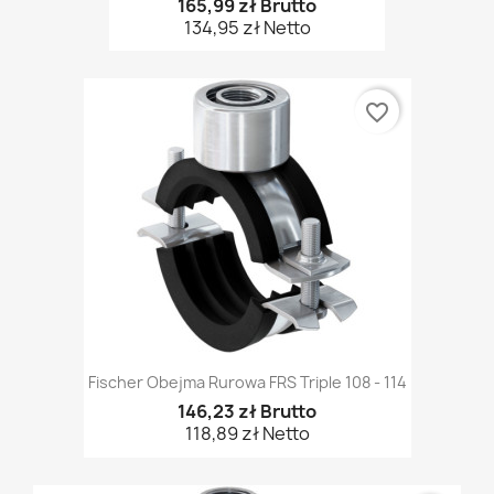
165,99 zł Brutto
134,95 zł Netto
favorite_border
Fischer Obejma Rurowa FRS Triple 108 - 114
146,23 zł Brutto
118,89 zł Netto