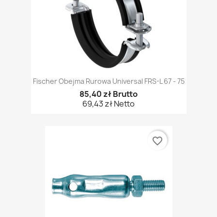
Fischer Obejma Rurowa Universal FRS-L 67 - 75
85,40 zł Brutto
69,43 zł Netto
favorite_border