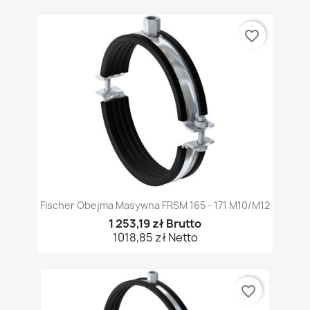
favorite_border
Fischer Obejma Masywna FRSM 165 - 171 M10/M12
1 253,19 zł Brutto
1018,85 zł Netto
favorite_border