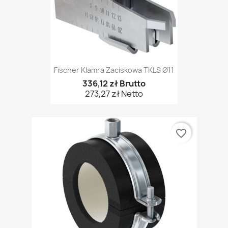
Fischer Klamra Zaciskowa TKLS Ø11
336,12 zł Brutto
273,27 zł Netto
favorite_border