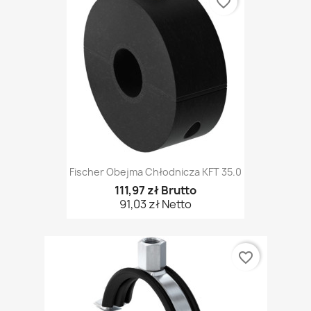
favorite_border
Fischer Obejma Chłodnicza KFT 35.0
111,97 zł Brutto
91,03 zł Netto
favorite_border