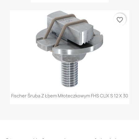
favorite_border
Fischer Śruba Z Łbem Młoteczkowym FHS CLIX S 12 X 30