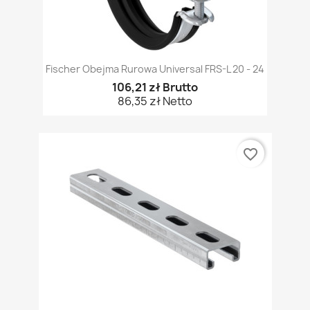
Fischer Obejma Rurowa Universal FRS-L 20 - 24
106,21 zł Brutto
86,35 zł Netto
favorite_border