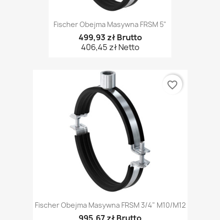
Fischer Obejma Masywna FRSM 5"
499,93 zł Brutto
406,45 zł Netto
favorite_border
Fischer Obejma Masywna FRSM 3/4" M10/M12
995,67 zł Brutto