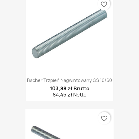
favorite_border
Fischer Trzpień Nagwintowany GS 10/60
103,88 zł Brutto
84,45 zł Netto
favorite_border