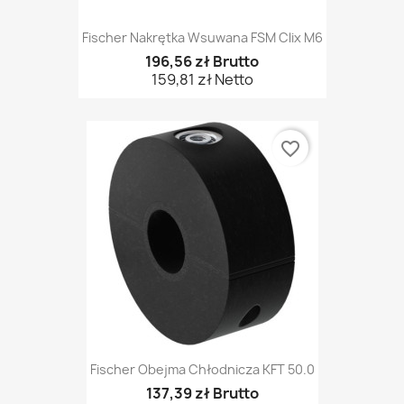
Fischer Nakrętka Wsuwana FSM Clix M6
196,56 zł Brutto
159,81 zł Netto
favorite_border
Fischer Obejma Chłodnicza KFT 50.0
137,39 zł Brutto