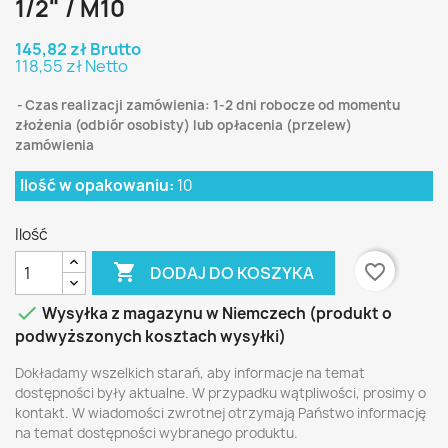
1/2" / M10
145,82 zł Brutto
118,55 zł Netto
Czas realizacji zamówienia: 1-2 dni robocze od momentu
złożenia (odbiór osobisty) lub opłacenia (przelew)
zamówienia
Ilość w opakowaniu:
10
Ilość

favorite_border
DODAJ DO KOSZYKA

Wysyłka z magazynu w Niemczech (produkt o
podwyższonych kosztach wysyłki)
Dokładamy wszelkich starań, aby informacje na temat
dostępności były aktualne. W przypadku wątpliwości, prosimy o
kontakt. W wiadomości zwrotnej otrzymają Państwo informację
na temat dostępności wybranego produktu.