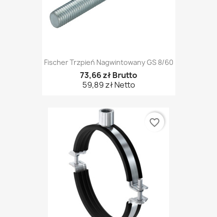
Fischer Trzpień Nagwintowany GS 8/60
73,66 zł Brutto
59,89 zł Netto
favorite_border