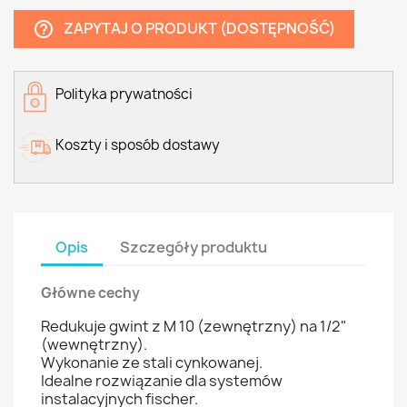
ZAPYTAJ O PRODUKT (DOSTĘPNOŚĆ)
help_outline
Polityka prywatności
Koszty i sposób dostawy
Opis
Szczegóły produktu
Główne cechy
Redukuje gwint z M 10 (zewnętrzny) na 1/2"
(wewnętrzny).
Wykonanie ze stali cynkowanej.
Idealne rozwiązanie dla systemów
instalacyjnych fischer.