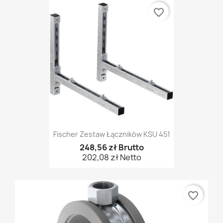
favorite_border
Fischer Zestaw Łączników KSU 451
248,56 zł Brutto
202,08 zł Netto
favorite_border