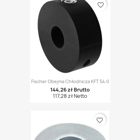
favorite_border
Fischer Obejma Chłodnicza KFT 54.0
144,26 zł Brutto
117,28 zł Netto
favorite_border