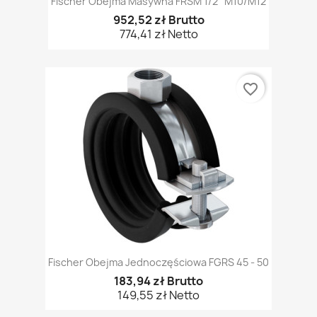
Fischer Obejma Masywna FRSM 1/2" M10/M12
952,52 zł Brutto
774,41 zł Netto
favorite_border
Fischer Obejma Jednoczęściowa FGRS 45 - 50
183,94 zł Brutto
149,55 zł Netto