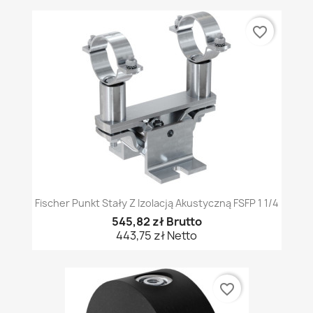
favorite_border
Fischer Punkt Stały Z Izolacją Akustyczną FSFP 1 1/4
545,82 zł Brutto
443,75 zł Netto
favorite_border