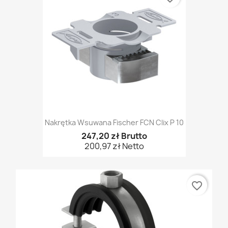
Nakrętka Wsuwana Fischer FCN Clix P 10
247,20 zł Brutto
200,97 zł Netto
favorite_border