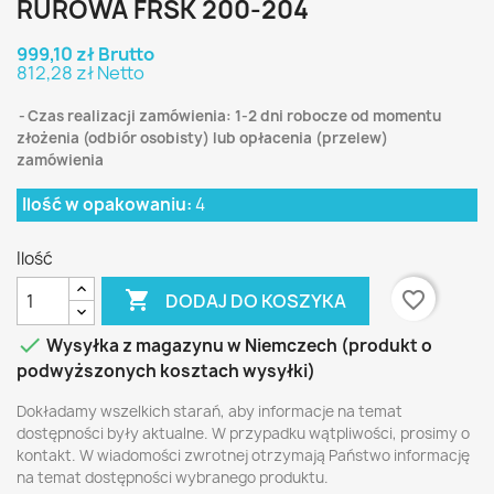
RUROWA FRSK 200-204
999,10 zł Brutto
812,28 zł Netto
Czas realizacji zamówienia: 1-2 dni robocze od momentu
złożenia (odbiór osobisty) lub opłacenia (przelew)
zamówienia
Ilość w opakowaniu:
4
Ilość

favorite_border
DODAJ DO KOSZYKA

Wysyłka z magazynu w Niemczech (produkt o
podwyższonych kosztach wysyłki)
Dokładamy wszelkich starań, aby informacje na temat
dostępności były aktualne. W przypadku wątpliwości, prosimy o
kontakt. W wiadomości zwrotnej otrzymają Państwo informację
na temat dostępności wybranego produktu.