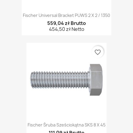
Fischer Universal Bracket PUWS 2 X 2 / 1350
559,04 zł Brutto
454,50 zł Netto
favorite_border
Fischer Śruba Sześciokątna SKS 8 X 45
111,09 zł Brutto