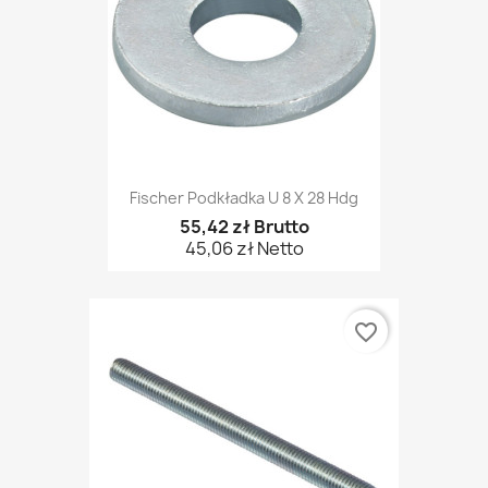
Fischer Podkładka U 8 X 28 Hdg
55,42 zł Brutto
45,06 zł Netto
favorite_border