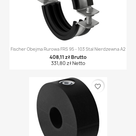
Fischer Obejma Rurowa FRS 95 - 103 Stal Nierdzewna A2
408,11 zł Brutto
331,80 zł Netto
favorite_border