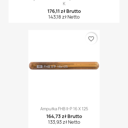
K
176,11 zł Brutto
143,18 zł Netto
favorite_border
Ampułka FHB II-P 16 X 125
164,73 zł Brutto
133,93 zł Netto