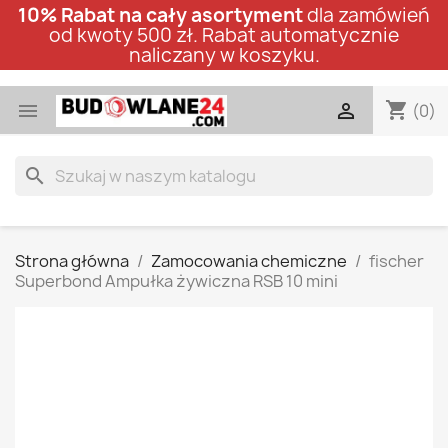
10% Rabat na cały asortyment
dla zamówień
od kwoty 500 zł. Rabat automatycznie
naliczany w koszyku.
shopping_cart


(0)
search
Strona główna
Zamocowania chemiczne
fischer
Superbond Ampułka żywiczna RSB 10 mini