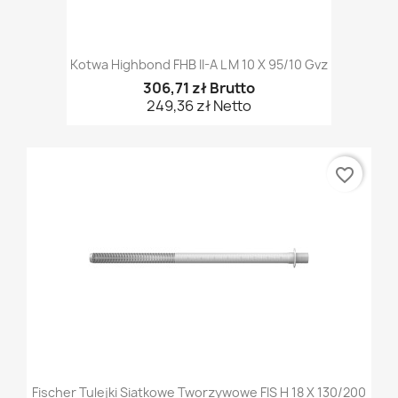
Kotwa Highbond FHB II-A L M 10 X 95/10 Gvz
306,71 zł Brutto
249,36 zł Netto
favorite_border
Fischer Tulejki Siatkowe Tworzywowe FIS H 18 X 130/200