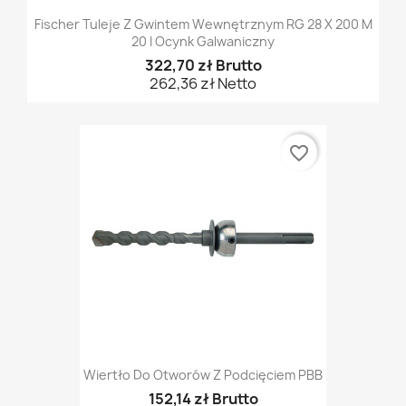
Fischer Tuleje Z Gwintem Wewnętrznym RG 28 X 200 M
20 I Ocynk Galwaniczny
322,70 zł Brutto
262,36 zł Netto
favorite_border
Wiertło Do Otworów Z Podcięciem PBB
152,14 zł Brutto