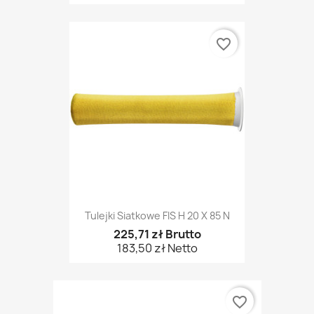
favorite_border
Tulejki Siatkowe FIS H 20 X 85 N
225,71 zł Brutto
183,50 zł Netto
favorite_border