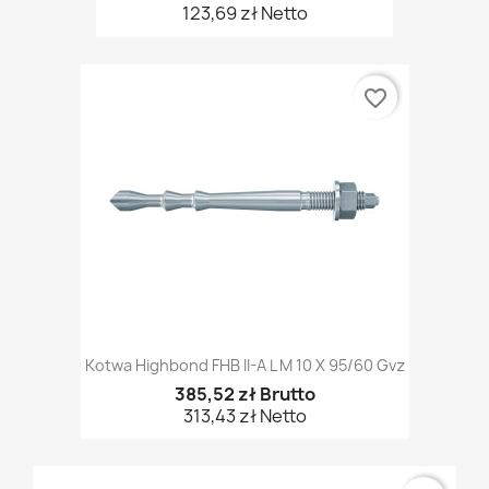
123,69 zł Netto
favorite_border
Kotwa Highbond FHB II-A L M 10 X 95/60 Gvz
385,52 zł Brutto
313,43 zł Netto