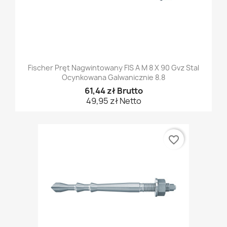
Fischer Pręt Nagwintowany FIS A M 8 X 90 Gvz Stal
Ocynkowana Galwanicznie 8.8
61,44 zł Brutto
49,95 zł Netto
favorite_border