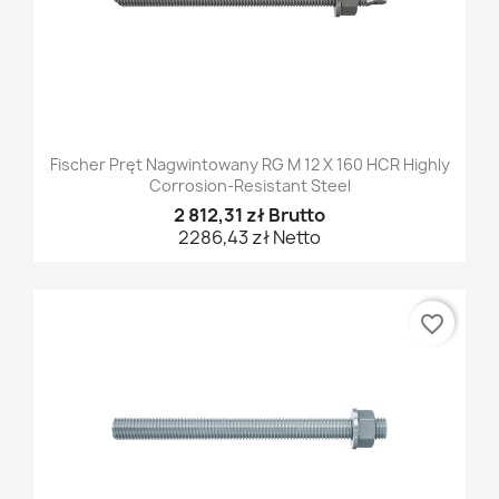
Fischer Pręt Nagwintowany RG M 12 X 160 HCR Highly
Corrosion-Resistant Steel
2 812,31 zł Brutto
2286,43 zł Netto
favorite_border