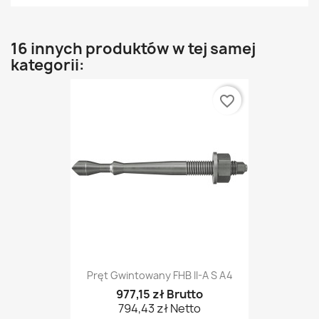
16 innych produktów w tej samej
kategorii:
favorite_border
Pręt Gwintowany FHB II-A S A4
977,15 zł Brutto
794,43 zł Netto