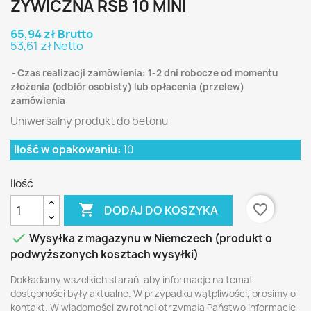
ŻYWICZNA RSB 10 MINI
65,94 zł Brutto
53,61 zł Netto
Czas realizacji zamówienia: 1-2 dni robocze od momentu
złożenia (odbiór osobisty) lub opłacenia (przelew)
zamówienia
Uniwersalny produkt do betonu
Ilość w opakowaniu:
10
Ilość

favorite_border
DODAJ DO KOSZYKA

Wysyłka z magazynu w Niemczech (produkt o
podwyższonych kosztach wysyłki)
Dokładamy wszelkich starań, aby informacje na temat
dostępności były aktualne. W przypadku wątpliwości, prosimy o
kontakt. W wiadomości zwrotnej otrzymają Państwo informację