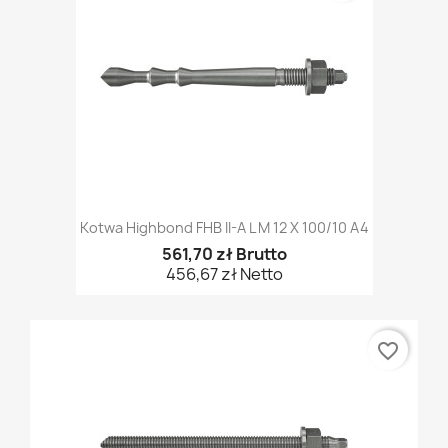
Kotwa Highbond FHB II-A L M 12 X 100/10 A4
561,70 zł Brutto
456,67 zł Netto
favorite_border