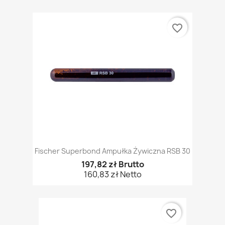
favorite_border
Fischer Superbond Ampułka Żywiczna RSB 30
197,82 zł Brutto
160,83 zł Netto
favorite_border