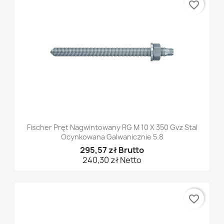
favorite_border
Fischer Pręt Nagwintowany RG M 10 X 350 Gvz Stal
Ocynkowana Galwanicznie 5.8
295,57 zł Brutto
240,30 zł Netto
favorite_border