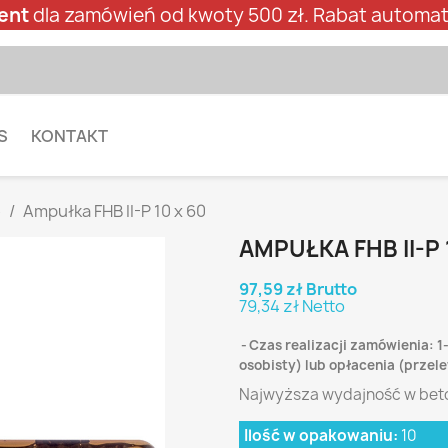
ent
dla zamówień od kwoty 500 zł. Rabat automat
S
KONTAKT
e
Ampułka FHB II-P 10 x 60
AMPUŁKA FHB II-P 
97,59 zł Brutto
79,34 zł Netto
Czas realizacji zamówienia: 1
osobisty) lub opłacenia (prze
Najwyższa wydajność w bet
Ilość w opakowaniu:
10