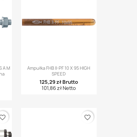
Szybki podgląd

S A M
Ampułka FHB II-PF 10 X 95 HIGH
ana
SPEED
125,29 zł Brutto
101,86 zł Netto
vorite_border
favorite_border