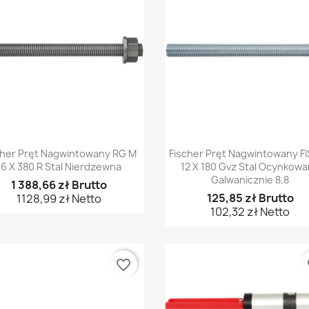
Szybki podgląd
Szybki podgląd


cher Pręt Nagwintowany RG M
Fischer Pręt Nagwintowany FI
16 X 380 R Stal Nierdzewna
12 X 180 Gvz Stal Ocynkow
Galwanicznie 8.8
1 388,66 zł Brutto
125,85 zł Brutto
1128,99 zł Netto
102,32 zł Netto
favorite_border
fa