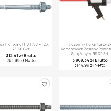
Szybki podgląd
Szybki podgląd


wa Highbond FHB II-A S M 12 X
Dozownik Do Kartuszy 2-
75/60 Gvz
Komorowych Zasilany Powie
Sprężonym, FIS DP S-L
312,41 zł Brutto
3 868,34 zł Brutto
253,99 zł Netto
3144,99 zł Netto
favorite_border
fa