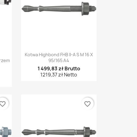
Szybki podgląd

Kotwa Highbond FHB II-A S M 16 X
trzem
95/165 A4
1 499,83 zł Brutto
1219,37 zł Netto
vorite_border
favorite_border