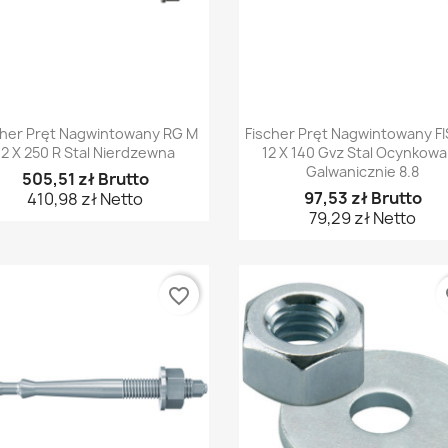
Szybki podgląd
Szybki podgląd


cher Pręt Nagwintowany RG M
Fischer Pręt Nagwintowany FI
12 X 250 R Stal Nierdzewna
12 X 140 Gvz Stal Ocynkow
Galwanicznie 8.8
505,51 zł Brutto
97,53 zł Brutto
410,98 zł Netto
79,29 zł Netto
favorite_border
fa