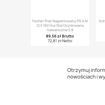
Szybki podgląd

Fischer Pręt Nagwintowany FIS A M
Kot
12 X 160 Gvz Stal Ocynkowana
Galwanicznie 5.8
89,56 zł Brutto
72,81 zł Netto
Otrzymuj infor
nowościach i w