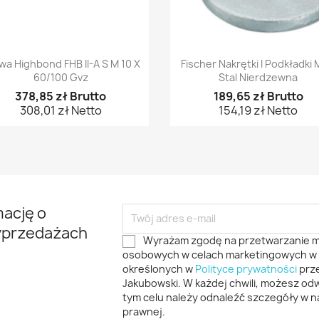
Szybki podgląd
Szybki podgląd


wa Highbond FHB II-A S M 10 X
Fischer Nakrętki I Podkładki 
60/100 Gvz
Stal Nierdzewna
378,85 zł Brutto
189,65 zł Brutto
308,01 zł Netto
154,19 zł Netto
mację o
yprzedażach
Wyrażam zgodę na przetwarzanie 
osobowych w celach marketingowych w 
określonych w
Polityce prywatności
prze
Jakubowski. W każdej chwili, możesz o
tym celu należy odnaleźć szczegóły w na
prawnej.