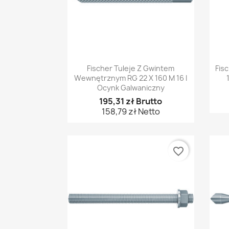
Szybki podgląd

Fischer Tuleje Z Gwintem
Fis
Wewnętrznym RG 22 X 160 M 16 I
Ocynk Galwaniczny
195,31 zł Brutto
158,79 zł Netto
favorite_border