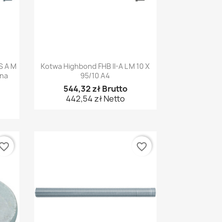
Szybki podgląd

S A M
Kotwa Highbond FHB II-A L M 10 X
ana
95/10 A4
544,32 zł Brutto
442,54 zł Netto
vorite_border
favorite_border