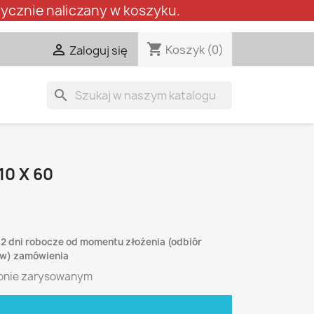
ycznie naliczany w koszyku.
shopping_cart

Koszyk
(0)
Zaloguj się
search
10 X 60
-2 dni robocze od momentu złożenia (odbiór
lew) zamówienia
onie zarysowanym