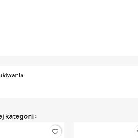
ukiwania
j kategorii:
favorite_border
fa