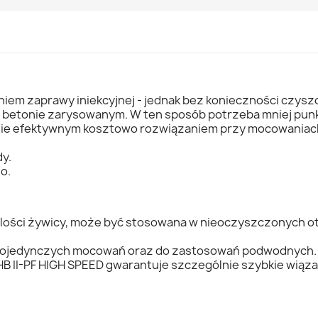
em zaprawy iniekcyjnej - jednak bez konieczności czysz
 betonie zarysowanym. W ten sposób potrzeba mniej pu
lnie efektywnym kosztowo rozwiązaniem przy mocowaniach
dy.
o.
 ilości żywicy, może być stosowana w nieoczyszczonych o
o pojedynczych mocowań oraz do zastosowań podwodnych.
B II-PF HIGH SPEED gwarantuje szczególnie szybkie wiąza