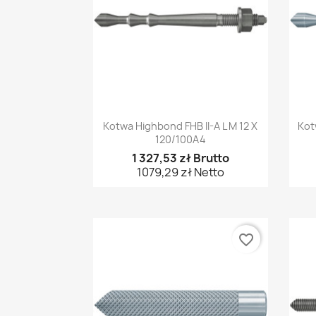
Szybki podgląd

Kotwa Highbond FHB II-A L M 12 X
Kot
120/100A4
1 327,53 zł Brutto
1079,29 zł Netto
favorite_border