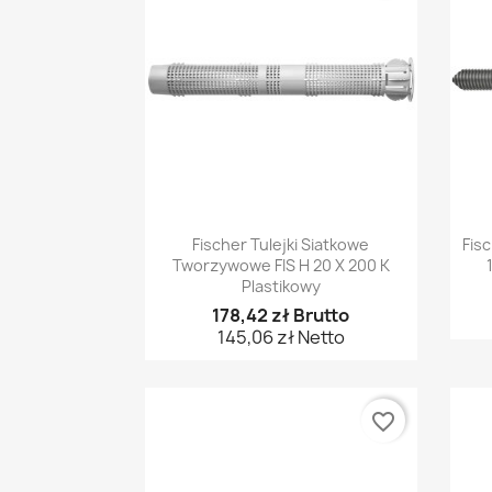
Szybki podgląd

Fischer Tulejki Siatkowe
Fis
Tworzywowe FIS H 20 X 200 K
Plastikowy
178,42 zł Brutto
145,06 zł Netto
favorite_border