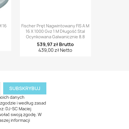
Szybki podgląd

M 16
Fischer Pręt Nagwintowany FIS A M
16 X 1000 Gvz 1 M Długość Stal
Ocynkowana Galwanicznie 8.8
539,97 zł Brutto
439,00 zł Netto
moich danych
zgodzie i według zasad
z: DJ-SC Maciej
dwołać swoją zgodę. W
szej informacji