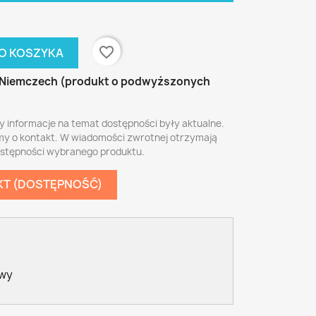
favorite_border
O KOSZYKA
Niemczech (produkt o podwyższonych
y informacje na temat dostępności były aktualne.
my o kontakt. W wiadomości zwrotnej otrzymają
ostępności wybranego produktu.
KT (DOSTĘPNOŚĆ)
awy