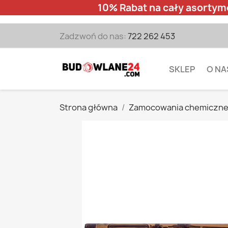
10% Rabat na cały asortym
Zadzwoń do nas:
722 262 453
SKLEP
O NA
Strona główna
Zamocowania chemiczn