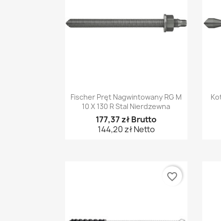
Szybki podgląd

Fischer Pręt Nagwintowany RG M
Kot
10 X 130 R Stal Nierdzewna
177,37 zł Brutto
144,20 zł Netto
favorite_border