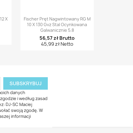
Szybki podgląd

12 X
Fischer Pręt Nagwintowany RG M
10 X 130 Gvz Stal Ocynkowana
Galwanicznie 5.8
56,57 zł Brutto
45,99 zł Netto
moich danych
zgodzie i według zasad
z: DJ-SC Maciej
dwołać swoją zgodę. W
szej informacji