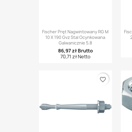
Szybki podgląd

Fischer Pręt Nagwintowany RG M
Fis
10 X 190 Gvz Stal Ocynkowana
Galwanicznie 5.8
86,97 zł Brutto
70,71 zł Netto
favorite_border