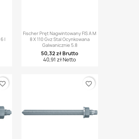
Szybki podgląd

m
Fischer Pręt Nagwintowany FIS A M
6 I
8 X 110 Gvz Stal Ocynkowana
Galwanicznie 5.8
50,32 zł Brutto
40,91 zł Netto
vorite_border
favorite_border