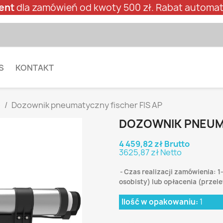
ent
dla zamówień od kwoty 500 zł. Rabat automat
S
KONTAKT
e
Dozownik pneumatyczny fischer FIS AP
DOZOWNIK PNEUMA
4 459,82 zł Brutto
3625,87 zł Netto
Czas realizacji zamówienia: 1
osobisty) lub opłacenia (prze
Ilość w opakowaniu:
1