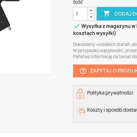
Ilość

DODAJ D

Wysyłka z magazynu w 
kosztach wysyłki)
Dokładamy wszelkich starań, ab
W przypadku wątpliwości, prosi
Państwo informację na temat d
ZAPYTAJ O PRODU
help_outline
Polityka prywatności
Koszty i sposób dost