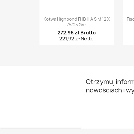
Szybki podgląd

Kotwa Highbond FHB II-A S M 12 X
Fis
75/25 Gvz
272,96 zł Brutto
221,92 zł Netto
Otrzymuj infor
nowościach i w