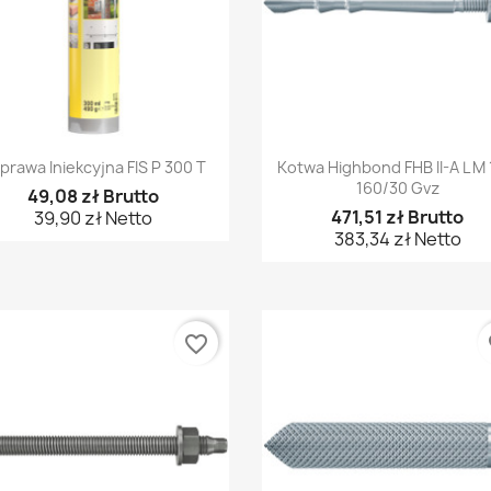
Szybki podgląd
Szybki podgląd


prawa Iniekcyjna FIS P 300 T
Kotwa Highbond FHB II-A L M 
160/30 Gvz
49,08 zł Brutto
471,51 zł Brutto
39,90 zł Netto
383,34 zł Netto
favorite_border
fa