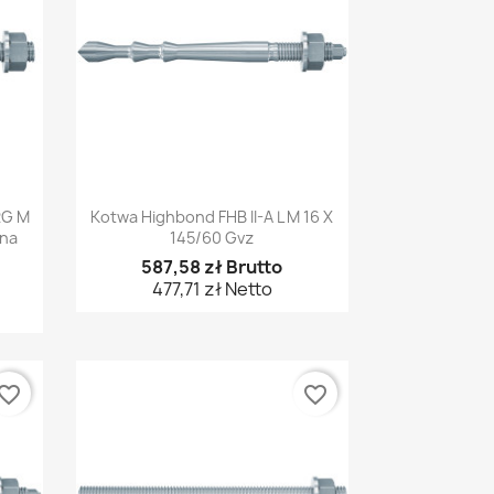
Szybki podgląd

RG M
Kotwa Highbond FHB II-A L M 16 X
ana
145/60 Gvz
587,58 zł Brutto
477,71 zł Netto
vorite_border
favorite_border