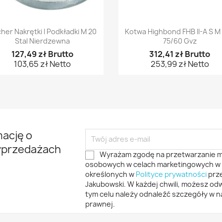
Szybki podgląd
Szybki podgląd


cher Nakrętki I Podkładki M 20
Kotwa Highbond FHB II-A S M 
Stal Nierdzewna
75/60 Gvz
127,49 zł Brutto
312,41 zł Brutto
103,65 zł Netto
253,99 zł Netto
mację o
yprzedażach
Wyrażam zgodę na przetwarzanie 
osobowych w celach marketingowych w 
określonych w
Polityce prywatności
prze
Jakubowski. W każdej chwili, możesz o
tym celu należy odnaleźć szczegóły w na
prawnej.