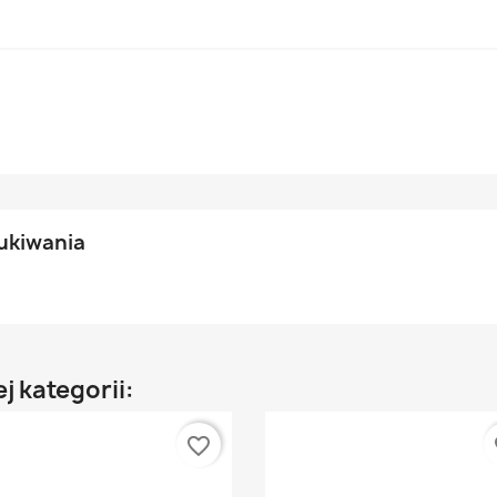
ukiwania
j kategorii:
favorite_border
fa