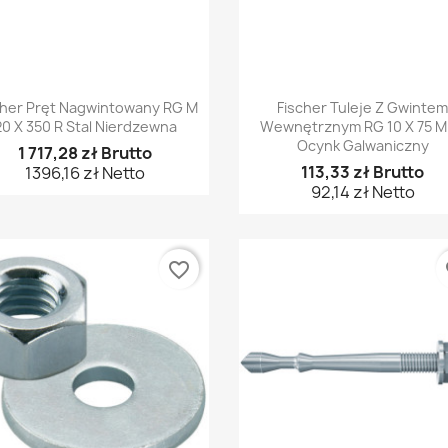
Szybki podgląd
Szybki podgląd


cher Pręt Nagwintowany RG M
Fischer Tuleje Z Gwinte
20 X 350 R Stal Nierdzewna
Wewnętrznym RG 10 X 75 M 
Ocynk Galwaniczny
1 717,28 zł Brutto
113,33 zł Brutto
1396,16 zł Netto
92,14 zł Netto
favorite_border
fa