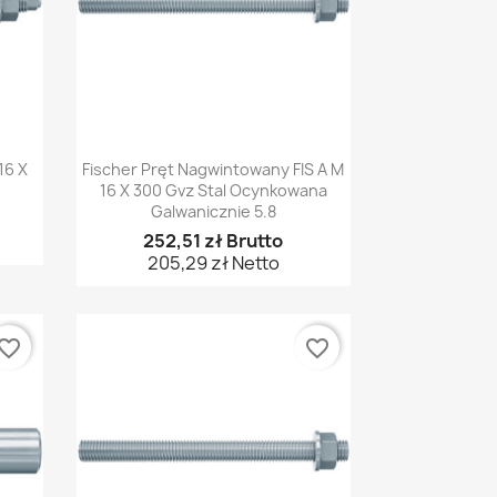
Szybki podgląd

16 X
Fischer Pręt Nagwintowany FIS A M
16 X 300 Gvz Stal Ocynkowana
Galwanicznie 5.8
252,51 zł Brutto
205,29 zł Netto
vorite_border
favorite_border