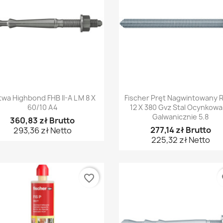
Szybki podgląd
Szybki podgląd


wa Highbond FHB II-A L M 8 X
Fischer Pręt Nagwintowany 
60/10 A4
12 X 380 Gvz Stal Ocynkow
Galwanicznie 5.8
360,83 zł Brutto
277,14 zł Brutto
293,36 zł Netto
225,32 zł Netto
favorite_border
fa