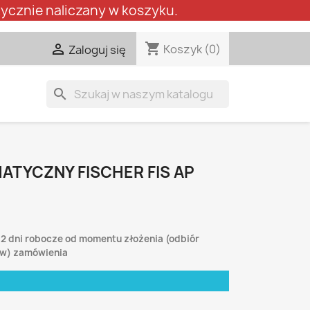
ycznie naliczany w koszyku.
shopping_cart

Koszyk
(0)
Zaloguj się
search
TYCZNY FISCHER FIS AP
-2 dni robocze od momentu złożenia (odbiór
lew) zamówienia