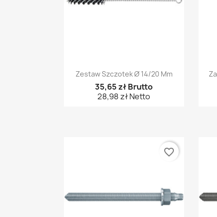
Szybki podgląd

Zestaw Szczotek Ø 14/20 Mm
Za
35,65 zł Brutto
28,98 zł Netto
favorite_border