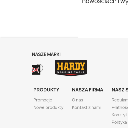
nowościach i w
NASZE MARKI
PRODUKTY
NASZA FIRMA
NASZ 
Promocje
O nas
Regulam
Nowe produkty
Kontakt z nami
Płatnoś
Koszty 
Polityka