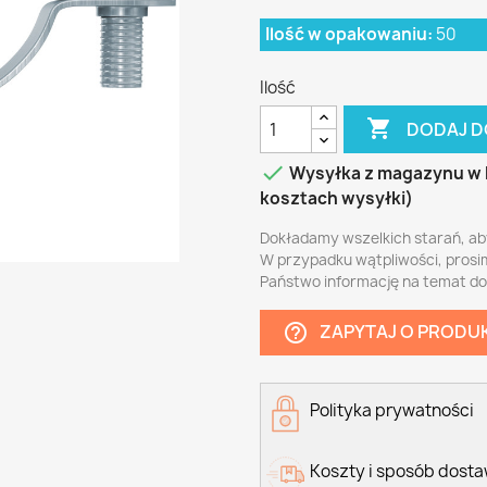
Ilość w opakowaniu:
50
Ilość

DODAJ D

Wysyłka z magazynu w 
kosztach wysyłki)
Dokładamy wszelkich starań, ab
W przypadku wątpliwości, prosi
Państwo informację na temat d
ZAPYTAJ O PRODU
help_outline
Polityka prywatności
Koszty i sposób dost