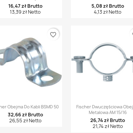
16,47 zł Brutto
5,08 zł Brutto
13,39 zł Netto
4,13 zł Netto
favorite_border
fa
Szybki podgląd
Szybki podgląd


cher Obejma Do Kabli BSMD 50
Fischer Dwuczęściowa Obe
Metalowa AM 15/16
32,66 zł Brutto
26,74 zł Brutto
26,55 zł Netto
21,74 zł Netto