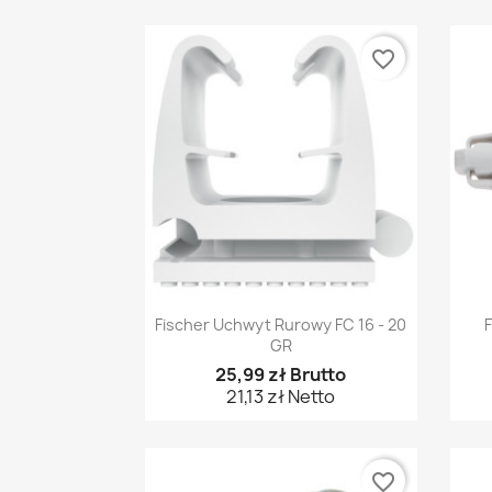
favorite_border
Szybki podgląd

Fischer Uchwyt Rurowy FC 16 - 20
F
GR
25,99 zł Brutto
21,13 zł Netto
favorite_border