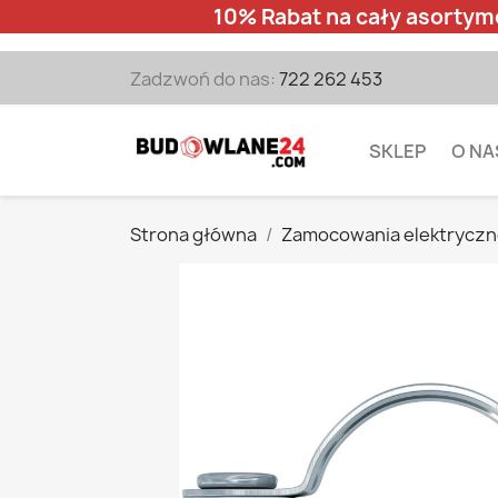
10% Rabat na cały asortym
Zadzwoń do nas:
722 262 453
SKLEP
O NA
Strona główna
Zamocowania elektrycz