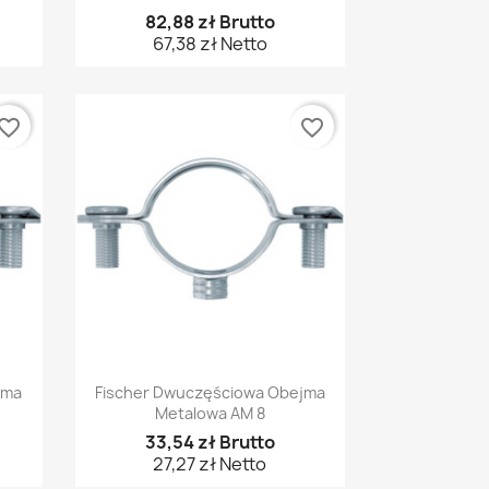
82,88 zł Brutto
67,38 zł Netto
vorite_border
favorite_border
Szybki podgląd

jma
Fischer Dwuczęściowa Obejma
Metalowa AM 8
33,54 zł Brutto
27,27 zł Netto