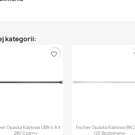
j kategorii:
favorite_border
fa
Szybki podgląd
Szybki podgląd


her Opaska Kablowa UBN 4.8 X
Fischer Opaska Kablowa BN 2
280 Czarny
120 Bezbarwna