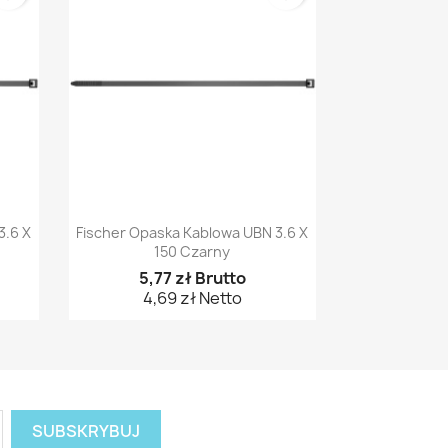
Szybki podgląd

3.6 X
Fischer Opaska Kablowa UBN 3.6 X
150 Czarny
5,77 zł Brutto
4,69 zł Netto