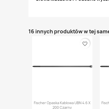
16 innych produktów w tej same
favorite_border
Szybki podgląd

Fischer Opaska Kablowa UBN 4.6 X
Fisc
200 Czarny