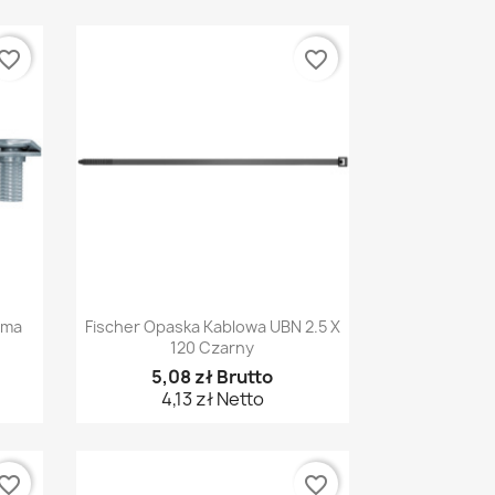
vorite_border
favorite_border
Szybki podgląd

jma
Fischer Opaska Kablowa UBN 2.5 X
120 Czarny
5,08 zł Brutto
4,13 zł Netto
vorite_border
favorite_border