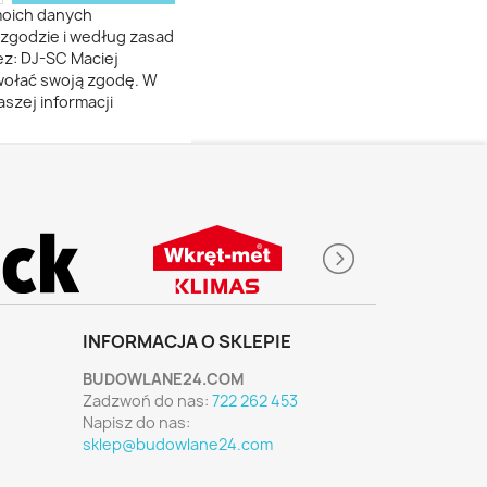
moich danych
zgodzie i według zasad
z: DJ-SC Maciej
dwołać swoją zgodę. W
szej informacji
INFORMACJA O SKLEPIE
BUDOWLANE24.COM
Zadzwoń do nas:
722 262 453
Napisz do nas:
sklep@budowlane24.com