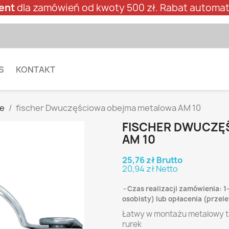
ent
dla zamówień od kwoty 500 zł. Rabat automat
S
KONTAKT
ne
fischer Dwuczęściowa obejma metalowa AM 10
FISCHER DWUCZĘ
AM 10
25,76 zł Brutto
20,94 zł Netto
Czas realizacji zamówienia: 1
osobisty) lub opłacenia (prze
Łatwy w montażu metalowy t
rurek