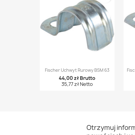
Szybki podgląd

Fischer Uchwyt Rurowy BSM 63
Fis
44,00 zł Brutto
35,77 zł Netto
Otrzymuj infor