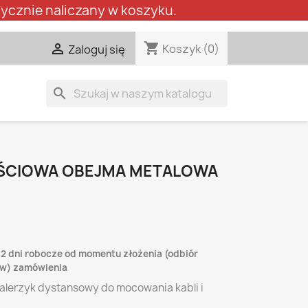
ycznie naliczany w koszyku.
shopping_cart

Koszyk
(0)
Zaloguj się
search
ŚCIOWA OBEJMA METALOWA
-2 dni robocze od momentu złożenia (odbiór
lew) zamówienia
alerzyk dystansowy do mocowania kabli i