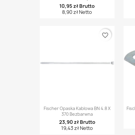
10,95 zł Brutto
8,90 zł Netto
favorite_border
Szybki podgląd

Fischer Opaska Kablowa BN 4.8 X
Fis
370 Bezbarwna
23,90 zł Brutto
19,43 zł Netto