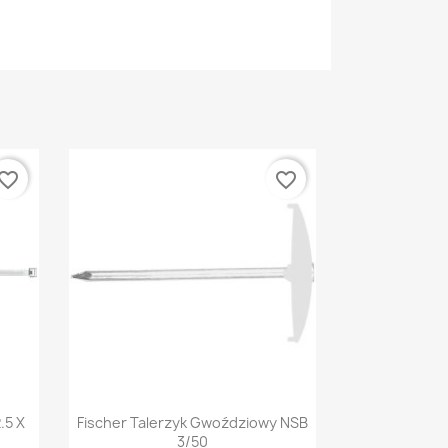
vorite_border
favorite_border
Szybki podgląd

.5 X
Fischer Talerzyk Gwoździowy NSB
3/50