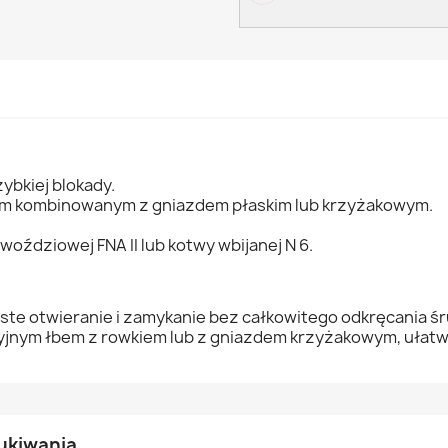
ybkiej blokady.
m kombinowanym z gniazdem płaskim lub krzyżakowym.
ździowej FNA II lub kotwy wbijanej N 6.
e otwieranie i zamykanie bez całkowitego odkręcania śru
jnym łbem z rowkiem lub z gniazdem krzyżakowym, ułat
ukiwania