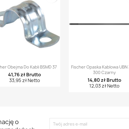
Szybki podgląd
Szybki podgląd


cher Obejma Do Kabli BSMD 37
Fischer Opaska Kablowa UBN 
300 Czarny
41,76 zł Brutto
14,80 zł Brutto
33,95 zł Netto
12,03 zł Netto
mację o