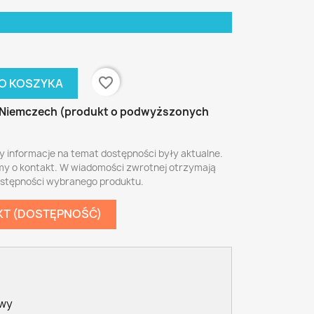
favorite_border
O KOSZYKA
Niemczech (produkt o podwyższonych
y informacje na temat dostępności były aktualne.
my o kontakt. W wiadomości zwrotnej otrzymają
ostępności wybranego produktu.
KT (DOSTĘPNOŚĆ)
awy