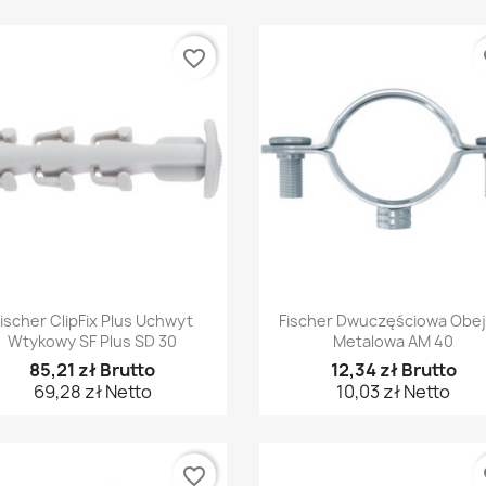
favorite_border
fa
Szybki podgląd
Szybki podgląd


ischer ClipFix Plus Uchwyt
Fischer Dwuczęściowa Obe
Wtykowy SF Plus SD 30
Metalowa AM 40
85,21 zł Brutto
12,34 zł Brutto
69,28 zł Netto
10,03 zł Netto
favorite_border
fa