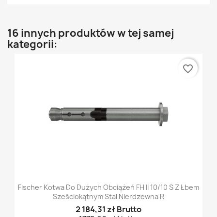
16 innych produktów w tej samej
kategorii:
favorite_border
Fischer Kotwa Do Dużych Obciążeń FH II 10/10 S Z Łbem
Sześciokątnym Stal Nierdzewna R
2 184,31 zł Brutto