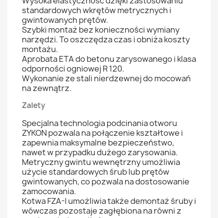
Wysoka elastyczność dzięki zastosowaniu
standardowych wkrętów metrycznych i
gwintowanych prętów.
Szybki montaż bez konieczności wymiany
narzędzi. To oszczędza czas i obniża koszty
montażu.
Aprobata ETA do betonu zarysowanego i klasa
odporności ogniowej R 120.
Wykonanie ze stali nierdzewnej do mocowań
na zewnątrz.
Zalety
Specjalna technologia podcinania otworu
ZYKON pozwala na połączenie kształtowe i
zapewnia maksymalne bezpieczeństwo,
nawet w przypadku dużego zarysowania.
Metryczny gwintu wewnętrzny umożliwia
użycie standardowych śrub lub prętów
gwintowanych, co pozwala na dostosowanie
zamocowania.
Kotwa FZA-I umożliwia także demontaż śruby i
wówczas pozostaje zagłębiona na równi z