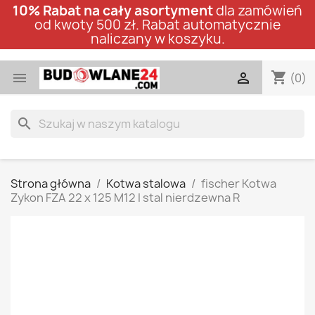
10% Rabat na cały asortyment
dla zamówień
od kwoty 500 zł. Rabat automatycznie
naliczany w koszyku.
shopping_cart


(0)
search
Strona główna
Kotwa stalowa
fischer Kotwa
Zykon FZA 22 x 125 M12 I stal nierdzewna R