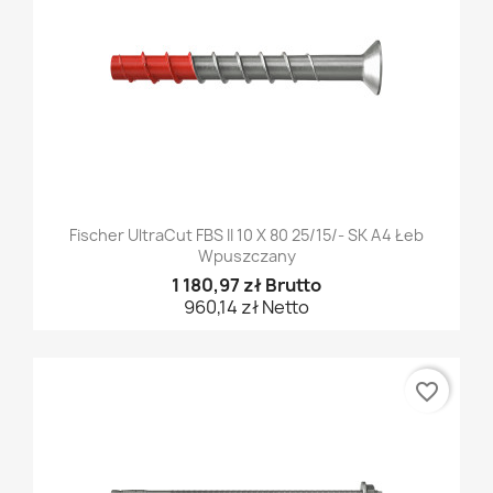
Fischer UltraCut FBS II 10 X 80 25/15/- SK A4 Łeb
Wpuszczany
1 180,97 zł Brutto
960,14 zł Netto
favorite_border