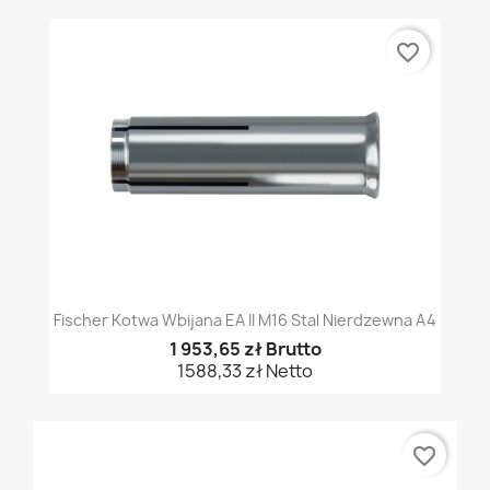
favorite_border
Fischer Kotwa Wbijana EA II M16 Stal Nierdzewna A4
1 953,65 zł Brutto
1588,33 zł Netto
favorite_border