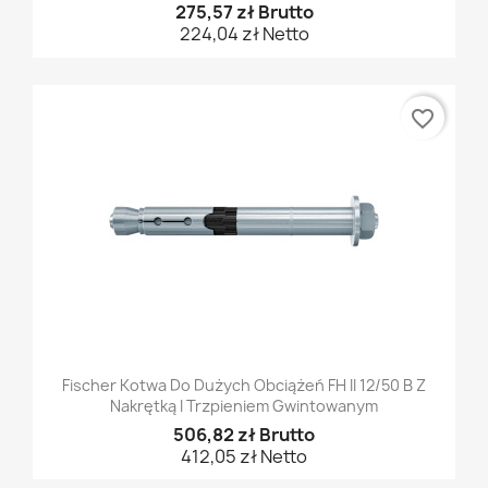
275,57 zł Brutto
224,04 zł Netto
favorite_border
Fischer Kotwa Do Dużych Obciążeń FH II 12/50 B Z
Nakrętką I Trzpieniem Gwintowanym
506,82 zł Brutto
412,05 zł Netto