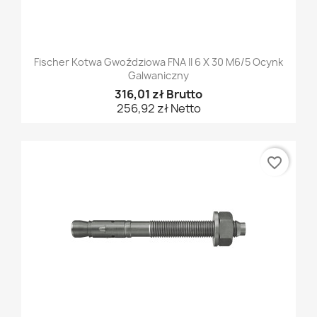
Fischer Kotwa Gwoździowa FNA II 6 X 30 M6/5 Ocynk
Galwaniczny
316,01 zł Brutto
256,92 zł Netto
favorite_border