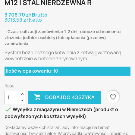
M12 I STAL NIERDZEWNA R
3 706,70 zł Brutto
3013,58 zł Netto
Czas realizacji zamówienia: 1-2 dni robocze od momentu
złożenia (odbiór osobisty) lub opłacenia (przelew)
zamówienia
System bezpiecznego kotwienia z kotwą gwintowaną
wewnętrznie w betonie zarysowanym
Ilość w opakowaniu:
10
Ilość

favorite_border
DODAJ DO KOSZYKA

Wysyłka z magazynu w Niemczech (produkt o
podwyższonych kosztach wysyłki)
Dokładamy wszelkich starań, aby informacje na temat
dostępności były aktualne. W przypadku wątpliwości, prosimy o