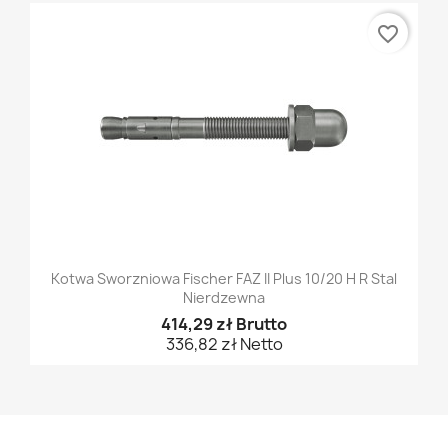
favorite_border
Kotwa Sworzniowa Fischer FAZ II Plus 10/20 H R Stal
Nierdzewna
414,29 zł Brutto
336,82 zł Netto