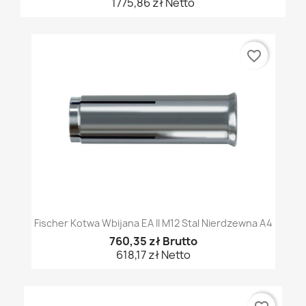
1775,86 zł Netto
favorite_border
Fischer Kotwa Wbijana EA II M12 Stal Nierdzewna A4
760,35 zł Brutto
618,17 zł Netto