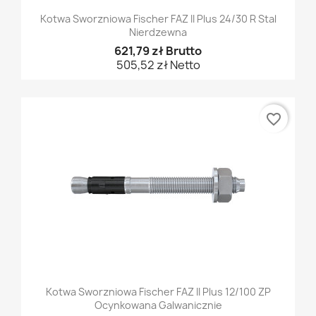
Kotwa Sworzniowa Fischer FAZ II Plus 24/30 R Stal
Nierdzewna
621,79 zł Brutto
505,52 zł Netto
favorite_border
Kotwa Sworzniowa Fischer FAZ II Plus 12/100 ZP
Ocynkowana Galwanicznie