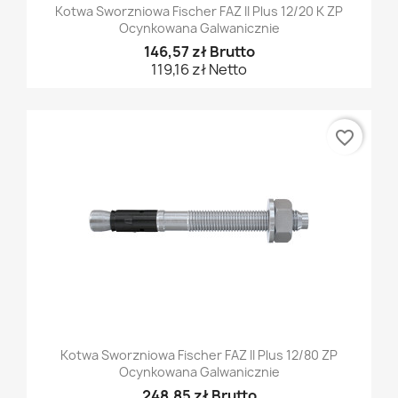
Kotwa Sworzniowa Fischer FAZ II Plus 12/20 K ZP
Ocynkowana Galwanicznie
146,57 zł Brutto
119,16 zł Netto
favorite_border
Kotwa Sworzniowa Fischer FAZ II Plus 12/80 ZP
Ocynkowana Galwanicznie
248,85 zł Brutto