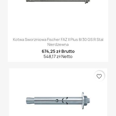
Kotwa Sworzniowa Fischer FAZ II Plus 8/30 GS R Stal
Nierdzewna
674,25 zł Brutto
548,17 zł Netto
favorite_border