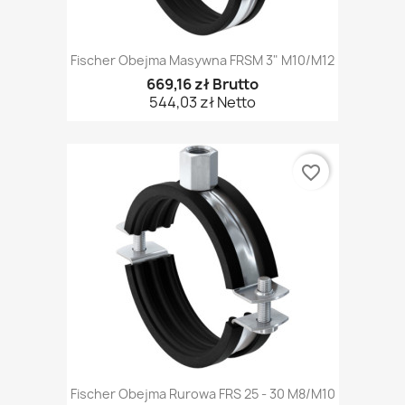
Fischer Obejma Masywna FRSM 3" M10/M12
669,16 zł Brutto
544,03 zł Netto
favorite_border
Fischer Obejma Rurowa FRS 25 - 30 M8/M10