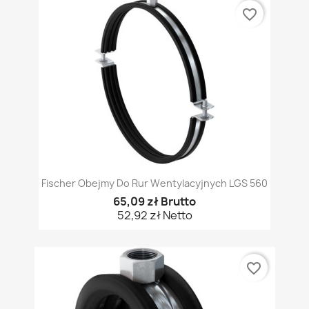
favorite_border
Fischer Obejmy Do Rur Wentylacyjnych LGS 560
65,09 zł Brutto
52,92 zł Netto
favorite_border