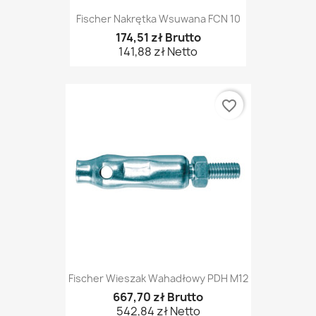
Fischer Nakrętka Wsuwana FCN 10
174,51 zł Brutto
141,88 zł Netto
favorite_border
Fischer Wieszak Wahadłowy PDH M12
667,70 zł Brutto
542,84 zł Netto