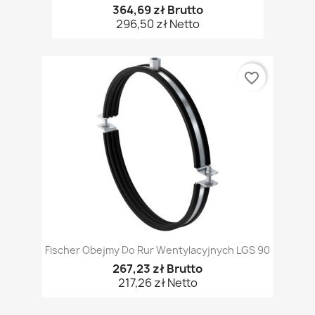
364,69 zł Brutto
296,50 zł Netto
favorite_border
Fischer Obejmy Do Rur Wentylacyjnych LGS 90
267,23 zł Brutto
217,26 zł Netto