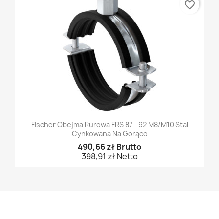
favorite_border
Fischer Obejma Rurowa FRS 87 - 92 M8/M10 Stal
Cynkowana Na Gorąco
490,66 zł Brutto
398,91 zł Netto