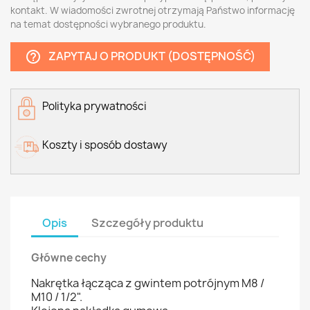
kontakt. W wiadomości zwrotnej otrzymają Państwo informację
na temat dostępności wybranego produktu.
ZAPYTAJ O PRODUKT (DOSTĘPNOŚĆ)
help_outline
Polityka prywatności
Koszty i sposób dostawy
Opis
Szczegóły produktu
Główne cechy
Nakrętka łącząca z gwintem potrójnym M8 /
M10 / 1/2".