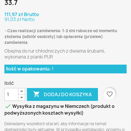
33.7
111,97 zł Brutto
91,03 zł Netto
Czas realizacji zamówienia: 1-2 dni robocze od momentu
złożenia (odbiór osobisty) lub opłacenia (przelew)
zamówienia
Obejma do rur chłodniczych z dwiema śrubami,
wykonana z pianki PUR
Ilość w opakowaniu:
1
Ilość

favorite_border
DODAJ DO KOSZYKA

Wysyłka z magazynu w Niemczech (produkt o
podwyższonych kosztach wysyłki)
Dokładamy wszelkich starań, aby informacje na temat
dostępności były aktualne. W przypadku wątpliwości, prosimy o