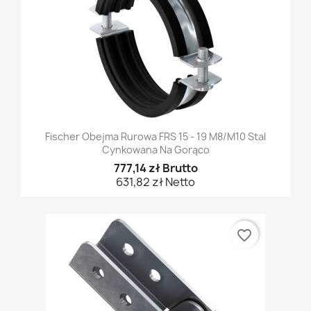
Fischer Obejma Rurowa FRS 15 - 19 M8/M10 Stal
Cynkowana Na Gorąco
777,14 zł Brutto
631,82 zł Netto
favorite_border