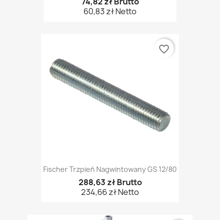
74,82 zł Brutto
60,83 zł Netto
favorite_border
Fischer Trzpień Nagwintowany GS 12/80
288,63 zł Brutto
234,66 zł Netto