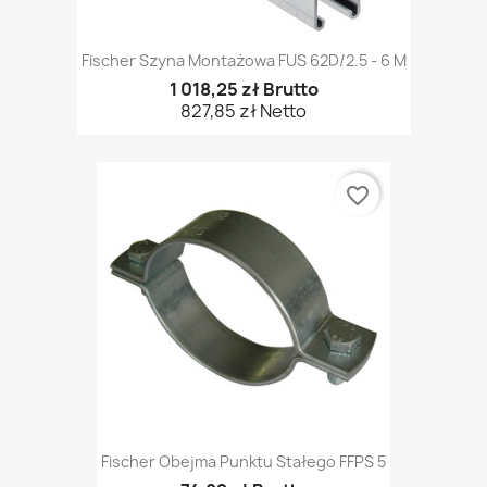
Fischer Szyna Montażowa FUS 62D/2.5 - 6 M
1 018,25 zł Brutto
827,85 zł Netto
favorite_border
Fischer Obejma Punktu Stałego FFPS 5