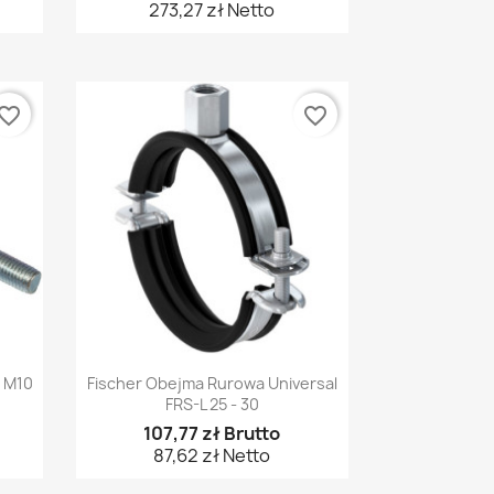
273,27 zł Netto
vorite_border
favorite_border
Szybki podgląd

G M10
Fischer Obejma Rurowa Universal
FRS-L 25 - 30
107,77 zł Brutto
87,62 zł Netto