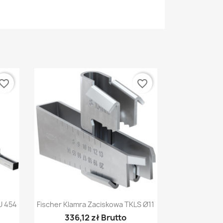
vorite_border
favorite_border
Szybki podgląd

U 454
Fischer Klamra Zaciskowa TKLS Ø11
336,12 zł Brutto