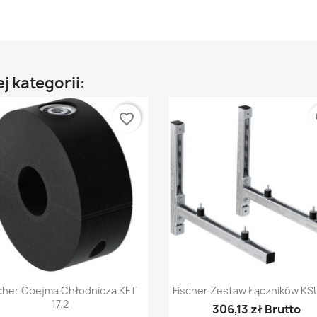
j kategorii:
favorite_border
fa
Szybki podgląd
Szybki podgląd


cher Obejma Chłodnicza KFT
Fischer Zestaw Łączników KS
17.2
306,13 zł Brutto