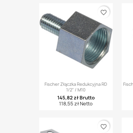
favorite_border
Szybki podgląd

Fischer Złączka Redukcyjna RD
Fisc
1/2" / M10
145,82 zł Brutto
118,55 zł Netto
favorite_border