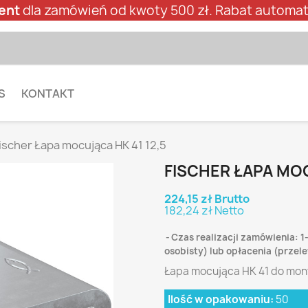
ent
dla zamówień od kwoty 500 zł. Rabat automat
S
KONTAKT
ischer Łapa mocująca HK 41 12,5
FISCHER ŁAPA MOC
224,15 zł Brutto
182,24 zł Netto
Czas realizacji zamówienia: 1
osobisty) lub opłacenia (prze
Łapa mocująca HK 41 do mon
Ilość w opakowaniu:
50