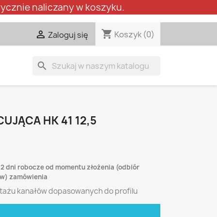
ycznie naliczany w koszyku.
shopping_cart

Koszyk
(0)
Zaloguj się
search
UJĄCA HK 41 12,5
-2 dni robocze od momentu złożenia (odbiór
lew) zamówienia
tażu kanałów dopasowanych do profilu