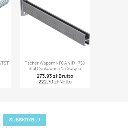
Szybki podgląd

STST
Fischer Wspornik FCA 41D - 750
Stal Cynkowana Na Gorąco
273,93 zł Brutto
222,70 zł Netto