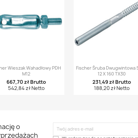
Szybki podgląd
Szybki podgląd


cher Wieszak Wahadłowy PDH
Fischer Śruba Dwugwintowa 
M12
12 X 160 TX30
667,70 zł Brutto
231,49 zł Brutto
542,84 zł Netto
188,20 zł Netto
mację o
yprzedażach