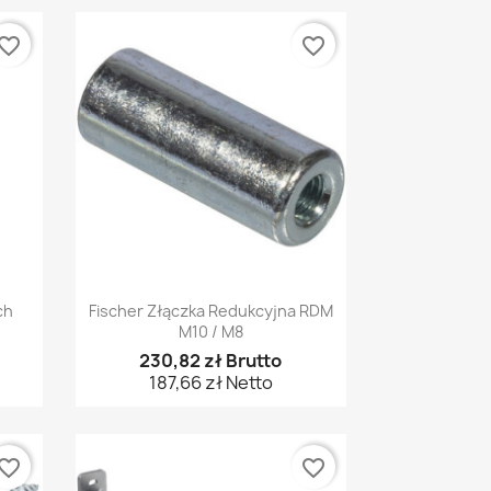
vorite_border
favorite_border
Szybki podgląd

ch
Fischer Złączka Redukcyjna RDM
M10 / M8
230,82 zł Brutto
187,66 zł Netto
vorite_border
favorite_border