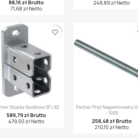
88,16 zł Brutto
248,89 zł Netto
71,68 zł Netto
favorite_border
fa
Szybki podgląd
Szybki podgląd


cher Stopka Siodłowa SF L 82
Fischer Pręt Nagwintowany 
- 1000
589,79 zł Brutto
258,48 zł Brutto
479,50 zł Netto
210,15 zł Netto