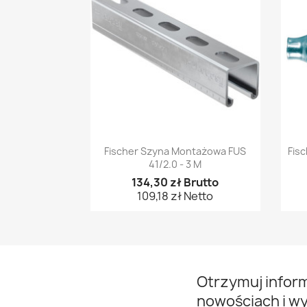
Szybki podgląd

Fischer Szyna Montażowa FUS
Fis
41/2.0 - 3 M
134,30 zł Brutto
109,18 zł Netto
Otrzymuj infor
nowościach i w