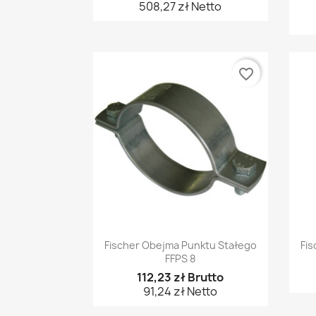
508,27 zł Netto
favorite_border
Szybki podgląd

Fischer Obejma Punktu Stałego
Fis
FFPS 8
112,23 zł Brutto
91,24 zł Netto