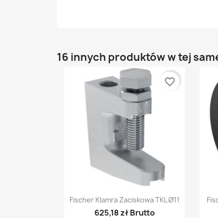
16 innych produktów w tej same
favorite_border
Szybki podgląd

Fischer Klamra Zaciskowa TKL Ø11
Fis
625,18 zł Brutto