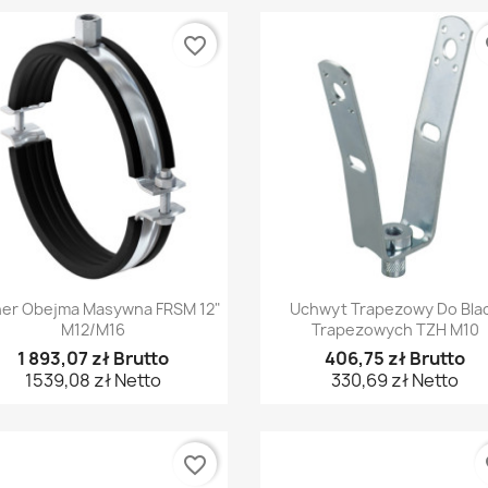
favorite_border
fa
Szybki podgląd
Szybki podgląd


her Obejma Masywna FRSM 12"
Uchwyt Trapezowy Do Bla
M12/M16
Trapezowych TZH M10
1 893,07 zł Brutto
406,75 zł Brutto
1539,08 zł Netto
330,69 zł Netto
favorite_border
fa