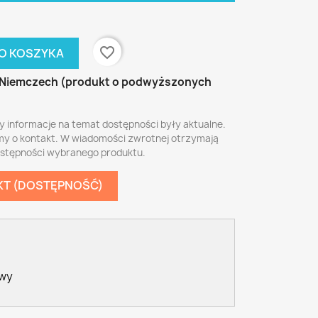
favorite_border
O KOSZYKA
Niemczech (produkt o podwyższonych
y informacje na temat dostępności były aktualne.
my o kontakt. W wiadomości zwrotnej otrzymają
ostępności wybranego produktu.
KT (DOSTĘPNOŚĆ)
awy