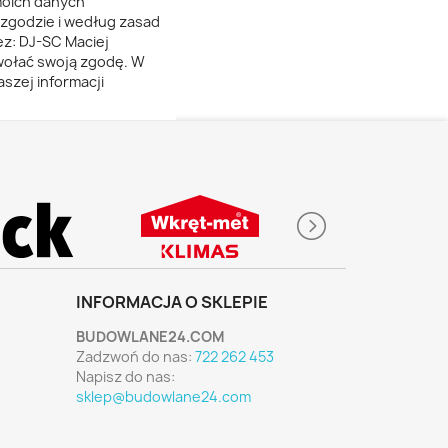
moich danych
zgodzie i według zasad
z: DJ-SC Maciej
dwołać swoją zgodę. W
szej informacji
INFORMACJA O SKLEPIE
BUDOWLANE24.COM
Zadzwoń do nas:
722 262 453
Napisz do nas:
sklep@budowlane24.com