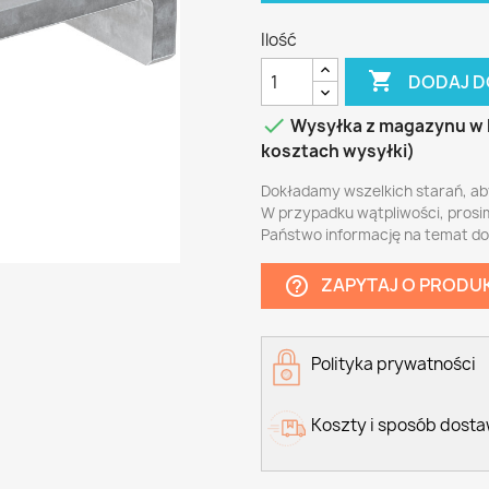
Ilość

DODAJ D

Wysyłka z magazynu w 
kosztach wysyłki)
Dokładamy wszelkich starań, ab
W przypadku wątpliwości, prosi
Państwo informację na temat d
ZAPYTAJ O PRODU
help_outline
Polityka prywatności
Koszty i sposób dost