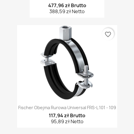
477,96 zł Brutto
388,59 zł Netto
favorite_border
Fischer Obejma Rurowa Universal FRS-L 101 - 109
117,94 zł Brutto
95,89 zł Netto