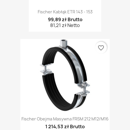
Fischer Kabłąk ETR 143 - 153
99,89 zł Brutto
81,21 zł Netto
favorite_border
Fischer Obejma Masywna FRSM 212 M12/M16
1 214,53 zł Brutto