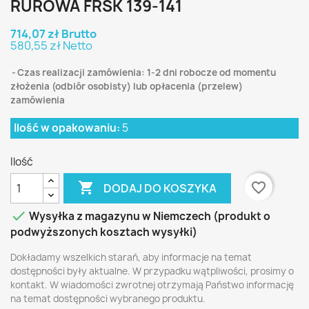
RUROWA FRSK 139-141
714,07 zł Brutto
580,55 zł Netto
Czas realizacji zamówienia: 1-2 dni robocze od momentu
złożenia (odbiór osobisty) lub opłacenia (przelew)
zamówienia
Ilość w opakowaniu:
5
Ilość

favorite_border
DODAJ DO KOSZYKA

Wysyłka z magazynu w Niemczech (produkt o
podwyższonych kosztach wysyłki)
Dokładamy wszelkich starań, aby informacje na temat
dostępności były aktualne. W przypadku wątpliwości, prosimy o
kontakt. W wiadomości zwrotnej otrzymają Państwo informację
na temat dostępności wybranego produktu.