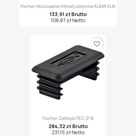
Fischer Mocowanie Klimatyzatorów KLIMA KLIK
133,91 zł Brutto
108,87 zł Netto
favorite_border
Fischer Zaślepki FEC 21 B
284,32 zł Brutto
231,15 zł Netto