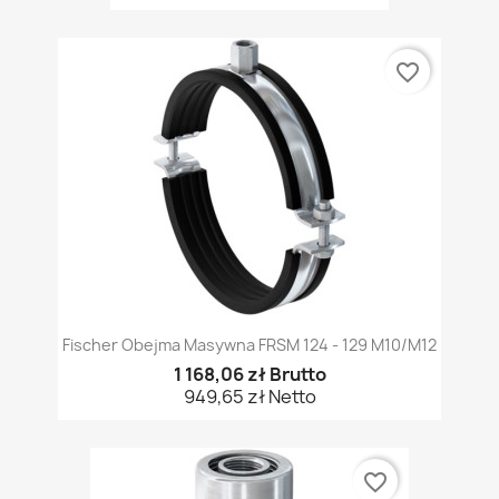
favorite_border
Fischer Obejma Masywna FRSM 124 - 129 M10/M12
1 168,06 zł Brutto
949,65 zł Netto
favorite_border