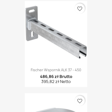
favorite_border
Fischer Wspornik ALK 37 - 450
486,86 zł Brutto
395,82 zł Netto
favorite_border