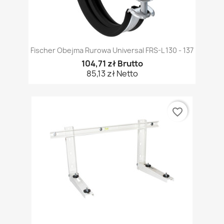
Fischer Obejma Rurowa Universal FRS-L 130 - 137
104,71 zł Brutto
85,13 zł Netto
favorite_border