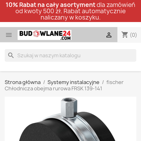
10% Rabat na cały asortyment
dla zamówień
od kwoty 500 zł. Rabat automatycznie
naliczany w koszyku.
shopping_cart


(0)
search
Strona główna
Systemy instalacyjne
fischer
Chłodnicza obejma rurowa FRSK 139-141